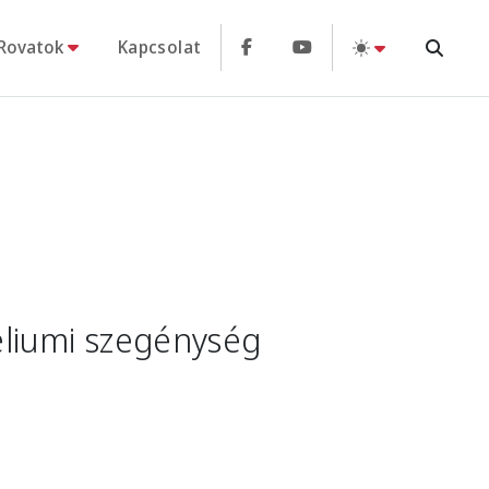
Rovatok
Kapcsolat
éliumi szegénység