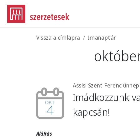
Ugrás a tartalomra
Morzsa
Vissza a címlapra
Imanaptár
október
Assisi Szent Ferenc ünnep
Imádkozzunk va
okt.
4
kapcsán!
Aláírás