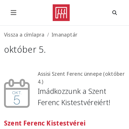
Ugrás a tartalomra
Morzsa
Vissza a címlapra
Imanaptár
október 5.
Assisi Szent Ferenc ünnepe (október
4.)
Imádkozzunk a Szent
okt.
5
Ferenc Kistestvéreiért!
Szent Ferenc Kistestvérei