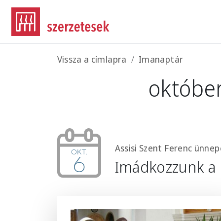
Ugrás a tartalomra
Morzsa
Vissza a címlapra
Imanaptár
október
Assisi Szent Ferenc ünnep
okt.
6
Imádkozzunk a 