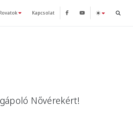
Rovatok
Kapcsolat
egápoló Nővérekért!