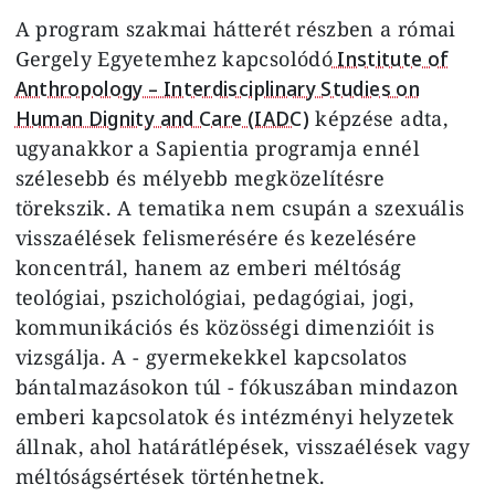
A program szakmai hátterét részben a római
Gergely Egyetemhez kapcsolódó
Institute of
Anthropology – Interdisciplinary Studies on
Human Dignity and Care (IADC)
képzése adta,
ugyanakkor a Sapientia programja ennél
szélesebb és mélyebb megközelítésre
törekszik. A tematika nem csupán a szexuális
visszaélések felismerésére és kezelésére
koncentrál, hanem az emberi méltóság
teológiai, pszichológiai, pedagógiai, jogi,
kommunikációs és közösségi dimenzióit is
vizsgálja. A - gyermekekkel kapcsolatos
bántalmazásokon túl - fókuszában mindazon
emberi kapcsolatok és intézményi helyzetek
állnak, ahol határátlépések, visszaélések vagy
méltóságsértések történhetnek.