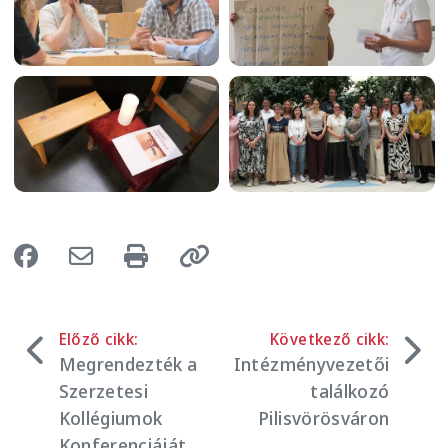
Image
Image
Előző cikk:
Következő cikk:
Megrendezték a
Intézményvezetői
Szerzetesi
találkozó
Kollégiumok
Pilisvörösváron
Konferenciáját