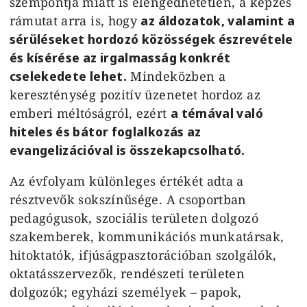
szempontja miatt is elengedhetetlen, a képzés
rámutat arra is, hogy
az áldozatok, valamint a
sérüléseket hordozó közösségek észrevétele
és kísérése az irgalmasság konkrét
cselekedete lehet.
Mindeközben a
kereszténység pozitív üzenetet hordoz az
emberi méltóságról, ezért
a témával való
hiteles és bátor foglalkozás az
evangelizációval is összekapcsolható.
Az évfolyam különleges értékét adta a
résztvevők sokszínűsége. A csoportban
pedagógusok, szociális területen dolgozó
szakemberek, kommunikációs munkatársak,
hitoktatók, ifjúságpasztorációban szolgálók,
oktatásszervezők, rendészeti területen
dolgozók; egyházi személyek – papok,