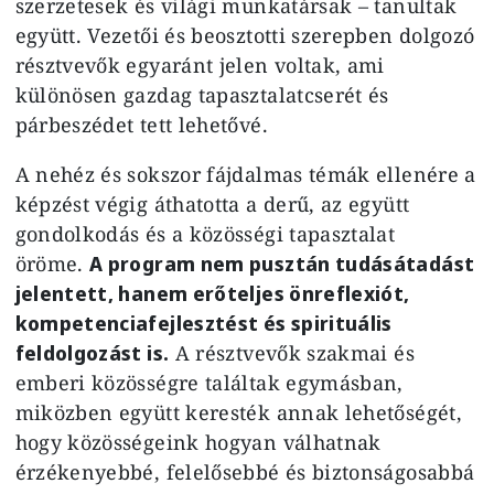
szerzetesek és világi munkatársak – tanultak
együtt. Vezetői és beosztotti szerepben dolgozó
résztvevők egyaránt jelen voltak, ami
különösen gazdag tapasztalatcserét és
párbeszédet tett lehetővé.
A nehéz és sokszor fájdalmas témák ellenére a
képzést végig áthatotta a derű, az együtt
gondolkodás és a közösségi tapasztalat
öröme.
A program nem pusztán tudásátadást
jelentett, hanem erőteljes önreflexiót,
kompetenciafejlesztést és spirituális
feldolgozást is.
A résztvevők szakmai és
emberi közösségre találtak egymásban,
miközben együtt keresték annak lehetőségét,
hogy közösségeink hogyan válhatnak
érzékenyebbé, felelősebbé és biztonságosabbá