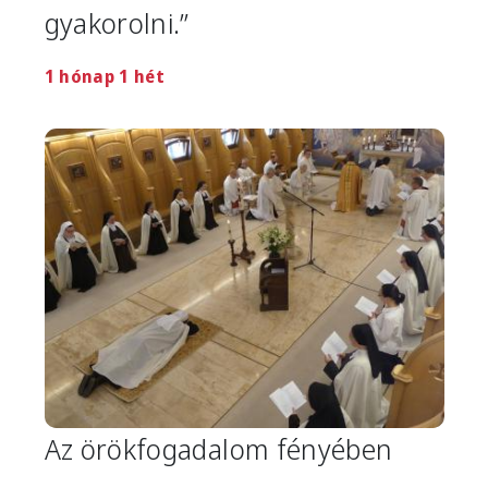
gyakorolni.”
1 hónap 1 hét
Image
Az örökfogadalom fényében