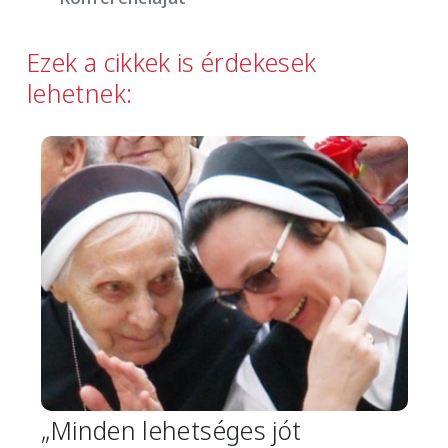
Ezek a cikkek is érdekesek
lehetnek:
Image
„Minden lehetséges jót