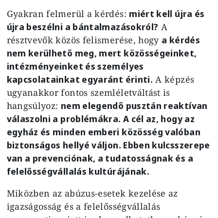
Gyakran felmerül a kérdés:
miért kell újra és
újra beszélni a bántalmazásokról?
A
résztvevők közös felismerése, hogy
a kérdés
nem kerülhető meg, mert közösségeinket,
intézményeinket és személyes
kapcsolatainkat egyaránt érinti.
A képzés
ugyanakkor fontos szemléletváltást is
hangsúlyoz:
nem elegendő pusztán reaktívan
válaszolni a problémákra. A cél az, hogy az
egyház és minden emberi közösség valóban
biztonságos hellyé váljon. Ebben kulcsszerepe
van a prevenciónak, a tudatosságnak és a
felelősségvállalás kultúrájának.
Miközben az abúzus-esetek kezelése az
igazságosság és a felelősségvállalás