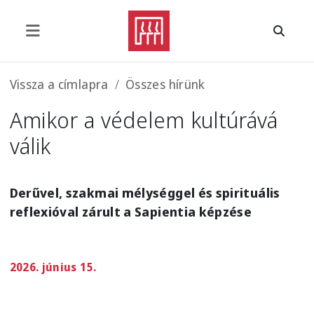
Ugrás a tartalomra
Morzsa
Vissza a címlapra
Összes hírünk
Amikor a védelem kultúrává
válik
Derűvel, szakmai mélységgel és spirituális
reflexióval zárult a Sapientia képzése
2026. június 15.