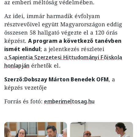
az emberi méltóság védelmében.
Az idei, immár harmadik évfolyam
résztvevőivel együtt Magyarországon eddig
összesen 58 hallgató végezte el a 120 órás
képzést.
A program a következő tanévben
ismét elindul
; a jelentkezés részletei
a
Sapientia Szerzetesi Hittudományi Főiskola
honlapján
érhetők el.
Szerző:Dobszay Márton Benedek OFM
, a
képzés vezetője
Forrás és fotó:
emberimeltosag.hu
Image
Image