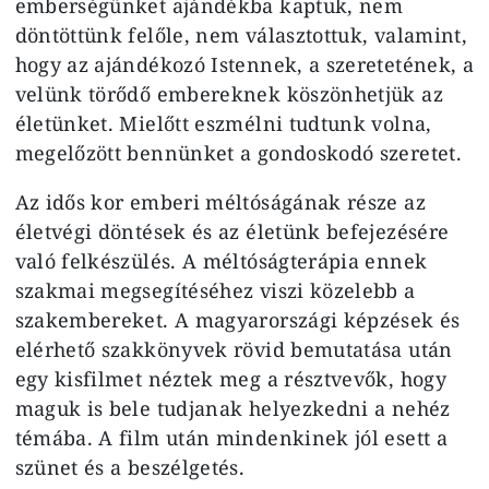
emberségünket ajándékba kaptuk, nem
döntöttünk felőle, nem választottuk, valamint,
hogy az ajándékozó Istennek, a szeretetének, a
velünk törődő embereknek köszönhetjük az
életünket. Mielőtt eszmélni tudtunk volna,
megelőzött bennünket a gondoskodó szeretet.
Az idős kor emberi méltóságának része az
életvégi döntések és az életünk befejezésére
való felkészülés. A méltóságterápia ennek
szakmai megsegítéséhez viszi közelebb a
szakembereket. A magyarországi képzések és
elérhető szakkönyvek rövid bemutatása után
egy kisfilmet néztek meg a résztvevők, hogy
maguk is bele tudjanak helyezkedni a nehéz
témába. A film után mindenkinek jól esett a
szünet és a beszélgetés.