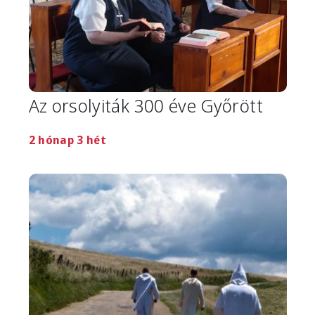
Az orsolyiták 300 éve Győrött
2 hónap 3 hét
Image