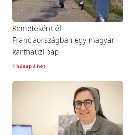
Remeteként él
Franciaországban egy magyar
karthauzi pap
1 hónap 4 hét
Image