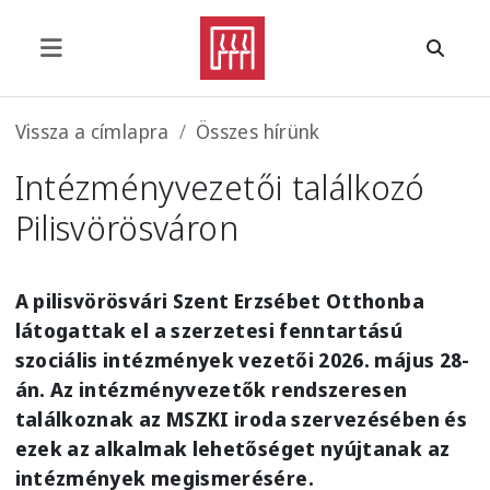
Ugrás a tartalomra
Morzsa
Vissza a címlapra
Összes hírünk
Intézményvezetői találkozó
Pilisvörösváron
A pilisvörösvári Szent Erzsébet Otthonba
látogattak el a szerzetesi fenntartású
szociális intézmények vezetői 2026. május 28-
án. Az intézményvezetők rendszeresen
találkoznak az MSZKI iroda szervezésében és
ezek az alkalmak lehetőséget nyújtanak az
intézmények megismerésére.