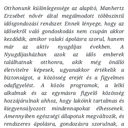
Otthonunk különlegessége az alapító, Manhertz
Erzsébet nővér által megálmodott többszintű
idősgondozási rendszer. Ennek lényege, hogy az
idősekről való gondoskodás nem csupán akkor
kezdődik, amikor valaki ápolásra szorul, hanem
már az aktív nyugdíjas években. A
Nyugdíjasházban azok az idős emberek
találhatnak otthonra, akik még önálló
életvitelre képesek, ugyanakkor értékelik a
biztonságot, a közösség erejét és a figyelmes
odafigyelést. A közös programok, a lelki
alkalmak és az egymásra figyelő közösség
hozzájárulnak ahhoz, hogy lakóink tartalmas és
kiegyensúlyozott mindennapokat élhessenek.
Amennyiben egészségi állapotuk megváltozik, és
rendszeres ápolásra, gondozásra szorulnak, a