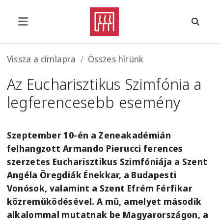
Ugrás a tartalomra
Morzsa
Vissza a címlapra
Összes hírünk
Az Eucharisztikus Szimfónia a
legferencesebb esemény
Szeptember 10-én a Zeneakadémián
felhangzott Armando Pierucci ferences
szerzetes Eucharisztikus Szimfóniája a Szent
Angéla Öregdiák Énekkar, a Budapesti
Vonósok, valamint a Szent Efrém Férfikar
közreműködésével. A mű, amelyet második
alkalommal mutatnak be Magyarországon, a