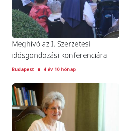
Meghívó az I. Szerzetesi
idősgondozási konferenciára
Budapest
4 év 10 hónap
Image