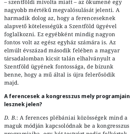
– szentföldi mivolta miatt – az ökumené egy
nagyobb mértékű megvalósulását jelenti. A
harmadik dolog az, hogy a ferenceseknek
alapvető kötelességük a Szentföld ügyével
foglalkozni. Ez egyébként mindig nagyon
fontos volt az egész egyház számára is. Az
elmúlt évszázad második felében a magyar
társadalomban kicsit talán elhalványult a
Szentföld ügyének fontossága, de bízunk
benne, hogy a mű által is újra felerősödik
majd.
A ferencesek a kongresszus mely programjain
lesznek jelen?
D. B.
: A ferences plébániai közösségek mind a
maguk módján kapcsolódnak be a kongresszus
programjaiba, egy-két testvért pedig felkértek