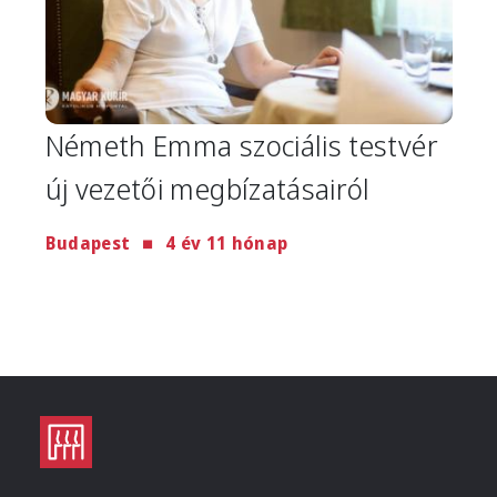
Németh Emma szociális testvér
új vezetői megbízatásairól
Budapest
4 év 11 hónap