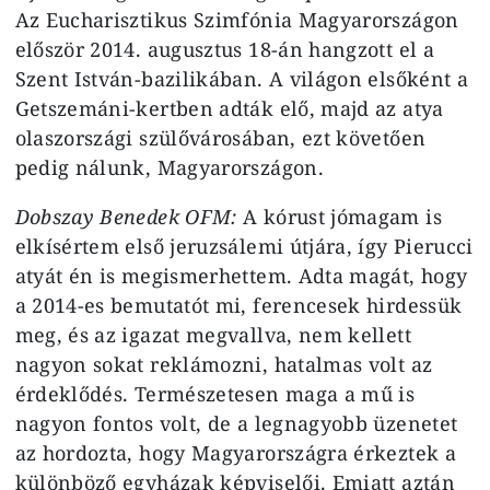
Az Eucharisztikus Szimfónia Magyarországon
először 2014. augusztus 18-án hangzott el a
Szent István-bazilikában. A világon elsőként a
Getszemáni-kertben adták elő, majd az atya
olaszországi szülővárosában, ezt követően
pedig nálunk, Magyarországon.
Dobszay Benedek OFM:
A kórust jómagam is
elkísértem első jeruzsálemi útjára, így Pierucci
atyát én is megismerhettem. Adta magát, hogy
a 2014-es bemutatót mi, ferencesek hirdessük
meg, és az igazat megvallva, nem kellett
nagyon sokat reklámozni, hatalmas volt az
érdeklődés. Természetesen maga a mű is
nagyon fontos volt, de a legnagyobb üzenetet
az hordozta, hogy Magyarországra érkeztek a
különböző egyházak képviselői. Emiatt aztán