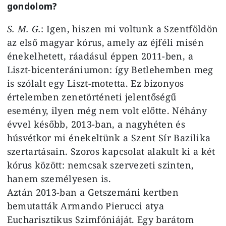
gondolom?
S. M. G.
: Igen, hiszen mi voltunk a Szentföldön
az első magyar kórus, amely az éjféli misén
énekelhetett, ráadásul éppen 2011-ben, a
Liszt-bicenterániumon: így Betlehemben meg
is szólalt egy Liszt-motetta. Ez bizonyos
értelemben zenetörténeti jelentőségű
esemény, ilyen még nem volt előtte. Néhány
évvel később, 2013-ban, a nagyhéten és
húsvétkor mi énekeltünk a Szent Sír Bazilika
szertartásain. Szoros kapcsolat alakult ki a két
kórus között: nemcsak szervezeti szinten,
hanem személyesen is.
Aztán 2013-ban a Getszemáni kertben
bemutatták Armando Pierucci atya
Eucharisztikus Szimfóniáját. Egy barátom