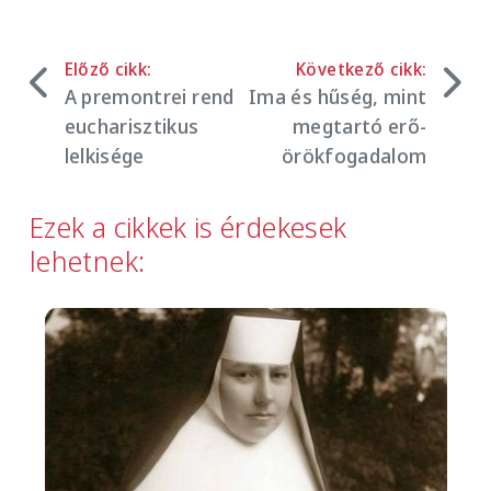
Előző cikk:
Következő cikk:
A premontrei rend
Ima és hűség, mint
eucharisztikus
megtartó erő-
lelkisége
örökfogadalom
Ezek a cikkek is érdekesek
lehetnek:
Image