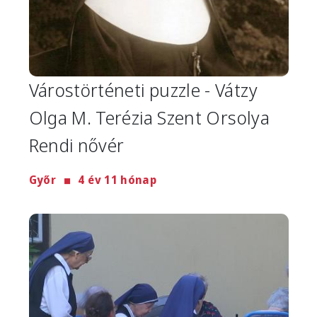
Várostörténeti puzzle - Vátzy
Olga M. Terézia Szent Orsolya
Rendi nővér
Győr
4 év 11 hónap
Image