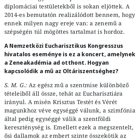
diplomáciai testületekből is sokan eljöttek. A
2014-es bemutatón realizálódott bennem, hogy
ennek milyen nagy ereje van: a zenemű a
szépségén túl mögöttes tartalmat is hordoz.
A Nemzetközi Eucharisztikus Kongresszus
hivatalos eseménye is ez a koncert, amelynek
a Zeneakadémia ad otthont. Hogyan
kapcsolódik a mű az Oltáriszentséghez?
S. M. G.:
Az egész mű a szentmise különböző
tételeiből áll össze, tehát az Eucharisztiára
irányul. A misén Krisztus Testét és Vérét
magunkhoz véve egységgé válunk, a szimfónia
által pedig egységgé válik a szentföldi
kereszténység is. Emellett ezek a megszentelt,
ősi dallamok az embert szinte összekötik az