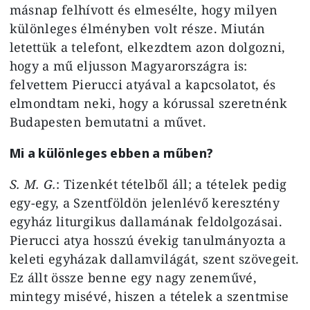
másnap felhívott és elmesélte, hogy milyen
különleges élményben volt része. Miután
letettük a telefont, elkezdtem azon dolgozni,
hogy a mű eljusson Magyarországra is:
felvettem Pierucci atyával a kapcsolatot, és
elmondtam neki, hogy a kórussal szeretnénk
Budapesten bemutatni a művet.
Mi a különleges ebben a műben?
S. M. G.
: Tizenkét tételből áll; a tételek pedig
egy-egy, a Szentföldön jelenlévő keresztény
egyház liturgikus dallamának feldolgozásai.
Pierucci atya hosszú évekig tanulmányozta a
keleti egyházak dallamvilágát, szent szövegeit.
Ez állt össze benne egy nagy zeneművé,
mintegy misévé, hiszen a tételek a szentmise