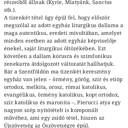
részeiből állnak (Kyrie, Miatyánk, Sanctus
stb.).
A tizenkét tétel úgy épül fel, hogy először
megszólal az adott egyház liturgikus dallama a
maga autentikus, eredeti mivoltában, amelyet
minden esetben az adott egyház képviselője
énekel, saját liturgikus öltözékében. Ezt
követően a dallam kórusra és szimfonikus
zenekarra átdolgozott változatát hallhatjuk.
Bár a Szentföldön ma tizenkét keresztény
egyház van jelen – örmény, görög, szír és etióp
ortodox, melkita, orosz, római katolikus,
evangélikus, örmény katolikus, kopt ortodox,
szír katolikus és maronita –, Pierucci atya egy
nagyon szép nyitótételt is komponált
művéhez, ami egy zsidó tétel, hiszen az
Újszövetség az Ószövetségre épül.