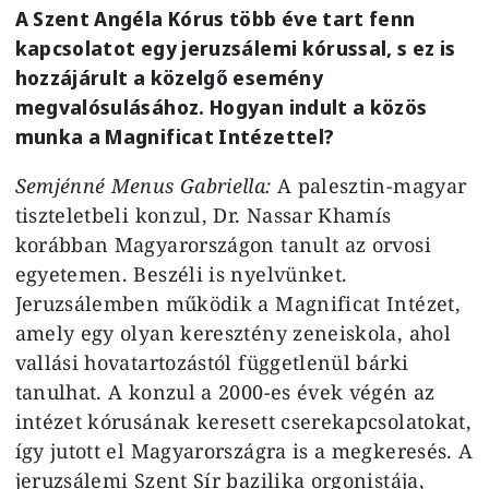
A Szent Angéla Kórus több éve tart fenn
kapcsolatot egy jeruzsálemi kórussal, s ez is
hozzájárult a közelgő esemény
megvalósulásához. Hogyan indult a közös
munka a Magnificat Intézettel?
Semjénné Menus Gabriella:
A palesztin-magyar
tiszteletbeli konzul, Dr. Nassar Khamís
korábban Magyarországon tanult az orvosi
egyetemen. Beszéli is nyelvünket.
Jeruzsálemben működik a Magnificat Intézet,
amely egy olyan keresztény zeneiskola, ahol
vallási hovatartozástól függetlenül bárki
tanulhat. A konzul a 2000-es évek végén az
intézet kórusának keresett cserekapcsolatokat,
így jutott el Magyarországra is a megkeresés. A
jeruzsálemi Szent Sír bazilika orgonistája,