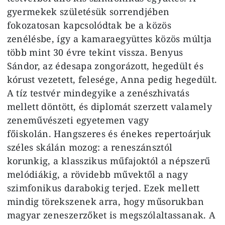
gyermekek születésük sorrendjében
fokozatosan kapcsolódtak be a közös
zenélésbe, így a kamaraegyüttes közös múltja
több mint 30 évre tekint vissza. Benyus
Sándor, az édesapa zongorázott, hegedült és
kórust vezetett, felesége, Anna pedig hegedült.
A tíz testvér mindegyike a zenészhivatás
mellett döntött, és diplomát szerzett valamely
zeneművészeti egyetemen vagy
főiskolán. Hangszeres és énekes repertoárjuk
széles skálán mozog: a reneszánsztól
korunkig, a klasszikus műfajoktól a népszerű
melódiákig, a rövidebb művektől a nagy
szimfonikus darabokig terjed. Ezek mellett
mindig törekszenek arra, hogy műsorukban
magyar zeneszerzőket is megszólaltassanak. A