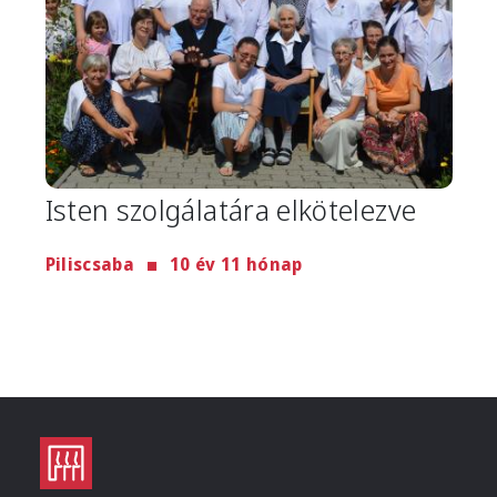
Isten szolgálatára elkötelezve
Piliscsaba
10 év 11 hónap