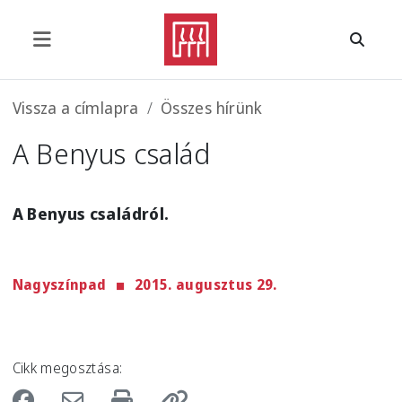
Ugrás a tartalomra
Morzsa
Vissza a címlapra
Összes hírünk
A Benyus család
A Benyus családról.
Nagyszínpad
2015. augusztus 29.
Cikk megosztása: