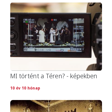
Image
MI történt a Téren? - képekben
10 év 10 hónap
Image