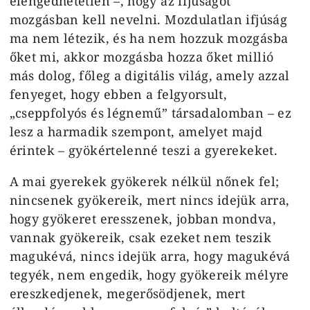
elengedhetetlen –, hogy az ifjúságot
mozgásban kell nevelni. Mozdulatlan ifjúság
ma nem létezik, és ha nem hozzuk mozgásba
őket mi, akkor mozgásba hozza őket millió
más dolog, főleg a digitális világ, amely azzal
fenyeget, hogy ebben a felgyorsult,
„cseppfolyós és légnemű” társadalomban – ez
lesz a harmadik szempont, amelyet majd
érintek – gyökértelenné teszi a gyerekeket.
A mai gyerekek gyökerek nélkül nőnek fel;
nincsenek gyökereik, mert nincs idejük arra,
hogy gyökeret eresszenek, jobban mondva,
vannak gyökereik, csak ezeket nem teszik
magukévá, nincs idejük arra, hogy magukévá
tegyék, nem engedik, hogy gyökereik mélyre
ereszkedjenek, megerősödjenek, mert