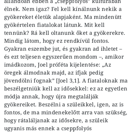
állandóan ebben a „cseppfolyós” kultúrában
élnek. Nem igaz? Fel kell kínálnunk nekik a
gyökereket életük alapjaként. Ma mindenütt
gyökértelen fiatalokat látunk. Mit kell
tennünk? Rá kell oltanunk őket a gyökerekre.
Mindig látom, hogy ez rendkívül fontos.
Gyakran eszembe jut, és gyakran ad ihletet –
és ezt teljesen egyszerűen mondom –, amikor
imádkozom, Joel próféta kijelentése: „Az
öregek álmodnak majd, az ifjak pedig
jövendölni fognak” [Joel 3,1]. A fiataloknak ma
beszélgetniük kell az idősekkel: ez az egyetlen
módja annak, hogy újra megtalálják
gyökereiket. Beszélni a szüleikkel, igen, az is
fontos, de ma mindenekelőtt arra van szükség,
hogy rátaláljanak az idősekre, a szüleik
ugyanis más ennek a cseppfolyós