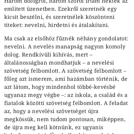
Három dologról, három szóról írtam nektek az
említett üzenetben. Ezekről szeretnék egy
kicsit beszélni, és szeretnélek köszönteni
titeket: nevelni, hirdetni és átalakítani.
Ma csak az elsőhöz fűznék néhány gondolatot:
nevelni. A nevelés manapság nagyon komoly
dolog. Rendkívüli kihívás, mert –
általánosságban mondhatjuk – a nevelési
szövetség felbomlott. A szövetség felbomlott –
főleg azt ismerem, ami hazámban történik, de
azt látom, hogy mindenhol többé-kevésbé
ugyanaz megy végbe –: az iskola, a család és a
fiatalok közötti szövetség felbomlott. A feladat
az, hogy a nevelési szövetséget újra
megkössük, nem tudom pontosan, miképpen,
de újra meg kell kötnünk, ez ugyanis