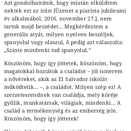
Azt gondolhattátok, hogy miután elküldtem
nektek ezt az írást [Üzenet a piarista jubileumi
év alkalmából, 2016. november 27.], nem
tartok majd beszédet… Megkérdeztem a
generális atyát, milyen nyelven beszéljek,
spanyolul vagy olaszul, ő pedig azt válaszolta:
„Szinte mindenki tud spanyolul.”
Köszönöm, hogy így jöttetek, köszönöm, hogy
magatokkal hoztátok a családot – jól ismerem
a nővéreket, akik az El Salvador iskolát
működtetik… –, a családot. Milyen szép ez! A
szerzetesrendnek van családja, mely köréje
gyűlik, munkatársak, világiak, mindenki… A
család a termékenység és az emberség jele.
Köszönöm, hogy így jöttetek!