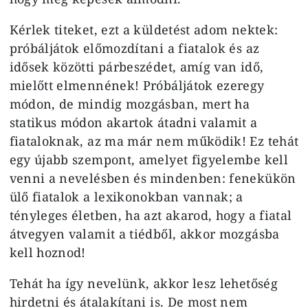
Kérlek titeket, ezt a küldetést adom nektek:
próbáljátok előmozdítani a fiatalok és az
idősek közötti párbeszédet, amíg van idő,
mielőtt elmennének! Próbáljátok ezeregy
módon, de mindig mozgásban, mert ha
statikus módon akartok átadni valamit a
fiataloknak, az ma már nem működik! Ez tehát
egy újabb szempont, amelyet figyelembe kell
venni a nevelésben és mindenben: fenekükön
ülő fiatalok a lexikonokban vannak; a
tényleges életben, ha azt akarod, hogy a fiatal
átvegyen valamit a tiédből, akkor mozgásba
kell hoznod!
Tehát ha így nevelünk, akkor lesz lehetőség
hirdetni és átalakítani is. De most nem