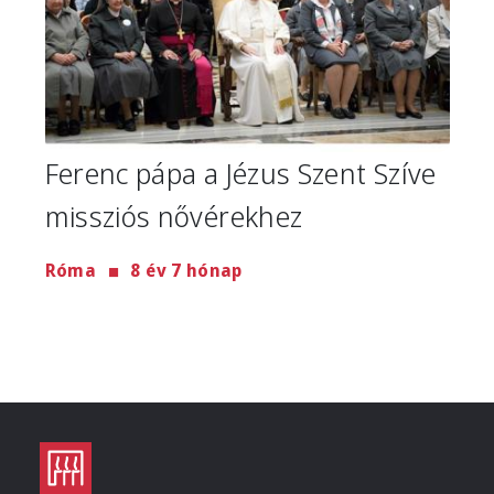
Ferenc pápa a Jézus Szent Szíve
missziós nővérekhez
Róma
8 év 7 hónap