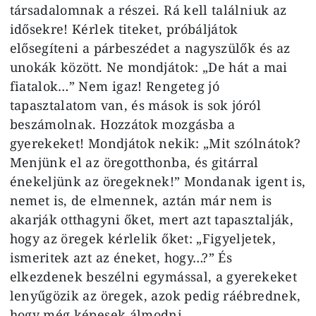
társadalomnak a részei. Rá kell találniuk az
idősekre! Kérlek titeket, próbáljátok
elősegíteni a párbeszédet a nagyszülők és az
unokák között. Ne mondjátok: „De hát a mai
fiatalok…” Nem igaz! Rengeteg jó
tapasztalatom van, és mások is sok jóról
beszámolnak. Hozzátok mozgásba a
gyerekeket! Mondjátok nekik: „Mit szólnátok?
Menjünk el az öregotthonba, és gitárral
énekeljünk az öregeknek!” Mondanak igent is,
nemet is, de elmennek, aztán már nem is
akarják otthagyni őket, mert azt tapasztalják,
hogy az öregek kérlelik őket: „Figyeljetek,
ismeritek azt az éneket, hogy…?” És
elkezdenek beszélni egymással, a gyerekeket
lenyűgözik az öregek, azok pedig ráébrednek,
hogy még képesek álmodni.