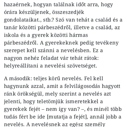
hazaérnek, hogyan találnak időt arra, hogy
órára készüljenek, összeszedjék
gondolataikat., stb.? Szó van tehát a család és a
tanár közötti párbeszédről, illetve a család, az
iskola és a gyerek közötti hármas
párbeszédről. A gyerekeknek pedig tevékeny
szerepet kell szánni a nevelésben. Ez a
nagyon nehéz feladat vár tehát rátok:
helyreállítani a nevelési szövetséget.
A második: teljes körű nevelés. Fel kell
hagynunk azzal, amit a felvilágosodás hagyott
ránk örökségül, mely szerint a nevelés azt
jelenti, hogy teletömjük ismeretekkel a
gyerekek fejét – nem így van? –, és minél több
tudás fért be ide [mutatja a fejét], annál jobb a
nevelés. A nevelésnek az egész személy