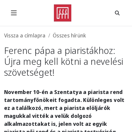
Ugrás a tartalomra
Morzsa
Vissza a címlapra
Összes hírünk
Ferenc pápa a piaristákhoz:
Újra meg kell kötni a nevelési
szövetséget!
November 10-én a Szentatya a piarista rend
tartományfőnökeit fogadta. Különleges volt
ez a találkozó, mert a piarista elöljárók
magukkal vitték a velük dolgozó
alkalmazottakat is, jelen volt az egyik
piarista női rend és a piarista testvériség