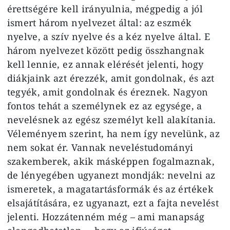
érettségére kell irányulnia, mégpedig a jól
ismert három nyelvezet által: az eszmék
nyelve, a szív nyelve és a kéz nyelve által. E
három nyelvezet között pedig összhangnak
kell lennie, ez annak elérését jelenti, hogy
diákjaink azt érezzék, amit gondolnak, és azt
tegyék, amit gondolnak és éreznek. Nagyon
fontos tehát a személynek ez az egysége, a
nevelésnek az egész személyt kell alakítania.
Véleményem szerint, ha nem így nevelünk, az
nem sokat ér. Vannak neveléstudományi
szakemberek, akik másképpen fogalmaznak,
de lényegében ugyanezt mondják: nevelni az
ismeretek, a magatartásformák és az értékek
elsajátítására, ez ugyanazt, ezt a fajta nevelést
jelenti. Hozzátenném még – ami manapság