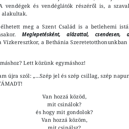
 A vendégek és vendéglátók részéről is, a szav
 alakultak.
 élhetett meg a Szent Család is a betlehemi ist
tásakor.
Meglepetésként, alázattal, csendesen, 
n Vízkeresztkor, a Bethánia Szeretetotthonunkban
máshoz? Lett közünk egymáshoz!
lam újra szól: „…Szép jel és szép csillag, szép nap
TÁMADT!
Van hozzá közöd,
mit csinálok?
és hogy mit gondolok?
Van hozzá közöm,
mit csinálsz?