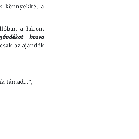
ak könnyekké, a
állóban a három
ajándékot hozva
 csak az ajándék
unk támad…”,