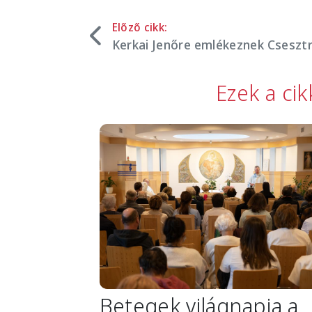
Előző cikk:
Kerkai Jenőre emlékeznek Cseszt
Ezek a ci
Image
Betegek világnapja a