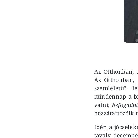
Az Otthonban, 
Az Otthonban, 
szemléletű” le
mindennap a bib
válni;
befogadni
hozzátartozóik 
Idén a jócselek
tavaly decembe