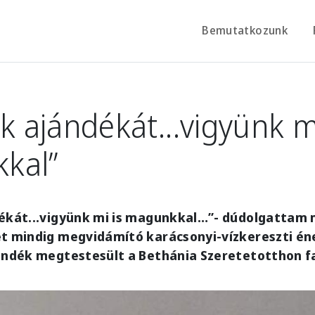
Bemutatkozunk
ok ajándékát...vigyünk m
kal”
dékát...vigyünk mi is magunkkal…”- dúdolgattam
t mindig megvidámító karácsonyi-vízkereszti éne
ándék megtestesült a Bethánia Szeretetotthon fa
e