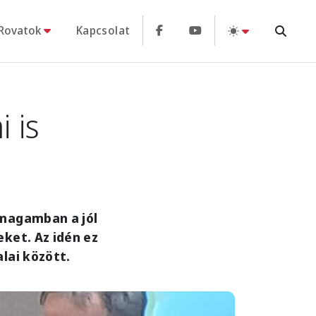
Rovatok
Kapcsolat
i is
 magamban a jól
ket. Az idén ez
lai között.