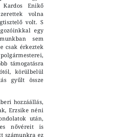
, Kardos Enikő
zerettek volna
isztelő volt. S
lgozóinkkal egy
álmunkban sem
re csak érkeztek
polgármesterei,
obb támogatásra
tól, körülbelül
ás gyűlt össze
beri hozzáállás,
nk, Erzsike néni
ondolatok után,
tes nővéreit is
ett számunkra ez