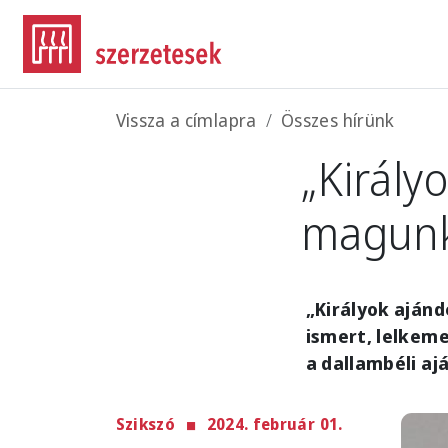
Ugrás a tartalomra
Morzsa
Vissza a címlapra
Összes hírünk
„Király
magunk
„Királyok aján
ismert, lelkeme
a dallambéli aj
Szikszó
2024. február 01.
Imag