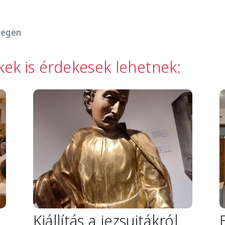
regen
kkek is érdekesek lehetnek:
Image
I
Kiállítás a jezsuitákról