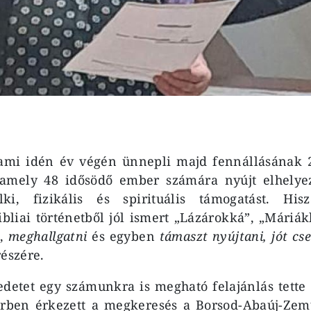
ami idén év végén ünnepli majd fennállásának 25
amely 48 idősödő ember számára nyújt elhelyez
lki, fizikális és spirituális támogatást. Hi
liai történetből jól ismert „Lázárokká”, „Máriá
,
meghallgatni
és egyben
támaszt nyújtani, jót cs
részére.
edetet egy számunkra is megható felajánlás tette
rben érkezett a megkeresés a Borsod-Abaúj-Ze