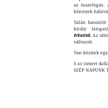
az összefogás.
könnyek hálává
Talán hasonlót
király látoga
érkeztek.
Az idé
változott.
Van közünk egy
S az ismert dal
SZÉP NAPUNK 