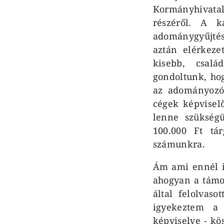
Kormányhivata
részéről. A k
adománygyűjtés
aztán elérkeze
kisebb, csal
gondoltunk, hog
az adományozó 
cégek képvisel
lenne szükségü
100.000 Ft tá
számunkra.
Ám ami ennél is
ahogyan a támog
által felolvas
igyekeztem a -
képviselve - kö