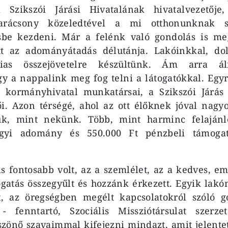
l Szikszói Járási Hivatalának hivatalvezetője
arácsony közeledtével a mi otthonunknak s
be kezdeni. Már a felénk való gondolás is megt
tt az adományátadás délutánja. Lakóinkkal, do
ádias összejövetelre készültünk. Ám arra 
y a nappalink meg fog telni a látogatókkal. Egy
kormányhivatal munkatársai, a Szikszói Járás 
ői. Azon térségé, ahol az ott élőknek jóval nagy
k, mint nekünk. Több, mint harminc felajánló
rgyi adomány és 550.000 Ft pénzbeli támogat
 fontosabb volt, az a szemlélet, az a kedves, em
atás összegyűlt és hozzánk érkezett. Egyik lakó
ott, az öregségben megélt kapcsolatokról szóló g
 fenntartó, Szociális Missziótársulat szerze
szönő szavaimmal kifejezni mindazt, amit jelent