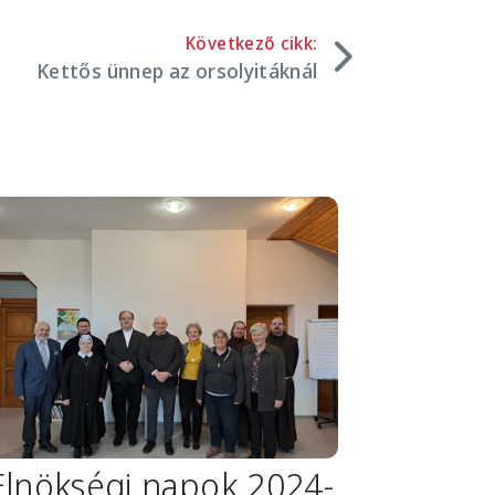
Következő cikk:
Kettős ünnep az orsolyitáknál
mage
Elnökségi napok 2024-