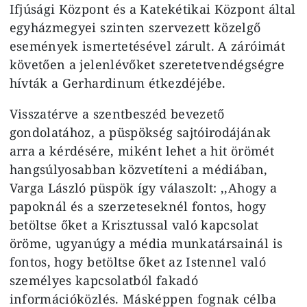
Ifjúsági Központ és a Katekétikai Központ által
egyházmegyei szinten szervezett közelgő
események ismertetésével zárult. A záróimát
követően a jelenlévőket szeretetvendégségre
hívták a Gerhardinum étkezdéjébe.
Visszatérve a szentbeszéd bevezető
gondolatához, a püspökség sajtóirodájának
arra a kérdésére, miként lehet a hit örömét
hangsúlyosabban közvetíteni a médiában,
Varga László püspök így válaszolt: ,,Ahogy a
papoknál és a szerzeteseknél fontos, hogy
betöltse őket a Krisztussal való kapcsolat
öröme, ugyanúgy a média munkatársainál is
fontos, hogy betöltse őket az Istennel való
személyes kapcsolatból fakadó
információközlés. Másképpen fognak célba