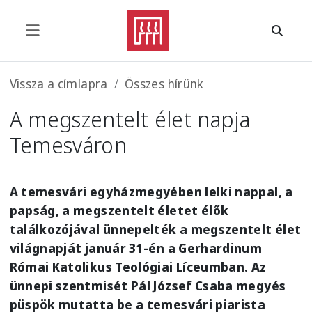
Ugrás a tartalomra
Morzsa
Vissza a címlapra
Összes hírünk
A megszentelt élet napja
Temesváron
A temesvári egyházmegyében lelki nappal, a
papság, a megszentelt életet élők
találkozójával ünnepelték a megszentelt élet
világnapját január 31‑én a Gerhardinum
Római Katolikus Teológiai Líceumban. Az
ünnepi szentmisét Pál József Csaba megyés
püspök mutatta be a temesvári piarista