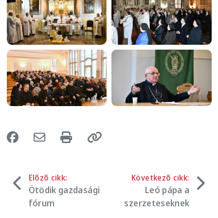
Image
Image
Előző cikk:
Következő cikk:
Ötödik gazdasági
Leó pápa a
fórum
szerzeteseknek