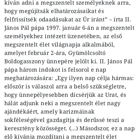
kíván adni a megszentelt személyeknek arra,
hogy megújítsák elhatározásaikat és
felfrissítsék odaadásukat az Úr iránt” – írta II.
János Pál pápa 1997. január 6‑án a megszentelt
személyekhez intézett üzenetében, az első
megszentelt élet világnapja alkalmából,
amelyet február 2‑ára, Gyümölcsoltó
Boldogasszony ünnepére jelölt ki. II. János Pál
pápa három indokot is felsorol e nap
meghatározására: „Egy ilyen nap célja hármas:
először is válaszol arra a belső szükségletre,
hogy ünnepélyesebben dicsérjük az Urat, és
hálát adjunk neki a megszentelt élet nagy
ajándékáért, amely karizmáinak
sokféleségével gazdagítja és derűssé teszi a
keresztény közösséget. (…) Másodszor, ez a nap
elő kívánja mozdítani a megszentelt élet