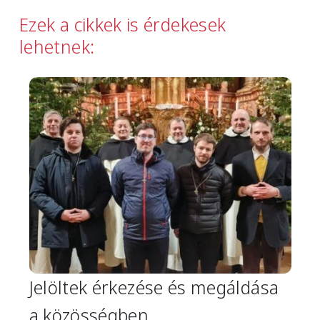
Ezek a cikkek is érdekesek
lehetnek:
Image
Jelöltek érkezése és megáldása
a közösségben