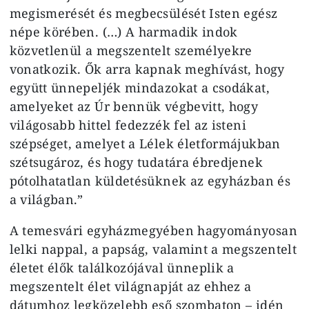
megismerését és megbecsülését Isten egész
népe körében. (…) A harmadik indok
közvetlenül a megszentelt személyekre
vonatkozik. Ők arra kapnak meghívást, hogy
együtt ünnepeljék mindazokat a csodákat,
amelyeket az Úr bennük végbevitt, hogy
világosabb hittel fedezzék fel az isteni
szépséget, amelyet a Lélek életformájukban
szétsugároz, és hogy tudatára ébredjenek
pótolhatatlan küldetésüknek az egyházban és
a világban.”
A temesvári egyházmegyében hagyományosan
lelki nappal, a papság, valamint a megszentelt
életet élők találkozójával ünneplik a
megszentelt élet világnapját az ehhez a
dátumhoz legközelebb eső szombaton – idén