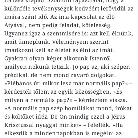
különféle tevékenységek kedvéért lerövidül az
imára szánt idő. Az ima kapcsolat az élő
Atyával, nem pedig feladat, kötelesség.
Ugyanez igaz a szentmisére is: azt kell élnünk,
amit ünneplünk. Véleményem szerint
imádkozni kell az életet és élni az imát.
Gyakran olyan képet alkotunk Istenről,
amilyen nekünk tetszik. Jó pap az, aki szépen
prédikál, de nem mond zavaró dolgokat.
»Plébános úr, mikor lesz már normális pap?« –
kérdezték tőlem az egyik közösségben. »És
milyen a normális pap?« – kérdeztem vissza.
»A normális pap szép homíliákat mond, írókat
és költőket idéz. De Ön mindig ezzel a Jézus
Krisztussal nyaggat minket« – felelték. »Ha
elkezdik a mindennapokban is megélni az