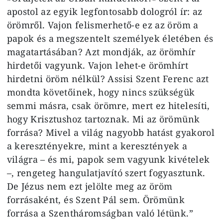
apostol az egyik legfontosabb dologról ír: az
örömről. Vajon felismerhető‑e ez az öröm a
papok és a megszentelt személyek életében és
magatartásában? Azt mondják, az örömhír
hirdetői vagyunk. Vajon lehet‑e örömhírt
hirdetni öröm nélkül? Assisi Szent Ferenc azt
mondta követőinek, hogy nincs szükségük
semmi másra, csak örömre, mert ez hitelesíti,
hogy Krisztushoz tartoznak. Mi az örömünk
forrása? Mivel a világ nagyobb hatást gyakorol
a keresztényekre, mint a keresztények a
világra – és mi, papok sem vagyunk kivételek
–, rengeteg hangulatjavító szert fogyasztunk.
De Jézus nem ezt jelölte meg az öröm
forrásaként, és Szent Pál sem. Örömünk
forrása a Szentháromságban való létünk.”