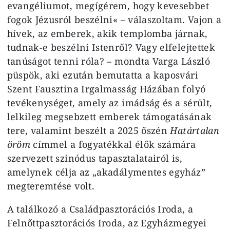
evangéliumot, megígérem, hogy kevesebbet
fogok Jézusról beszélni« – válaszoltam. Vajon a
hívek, az emberek, akik templomba járnak,
tudnak‑e beszélni Istenről? Vagy elfelejtettek
tanúságot tenni róla? – mondta Varga László
püspök, aki ezután bemutatta a kaposvári
Szent Fausztina Irgalmasság Házában folyó
tevékenységet, amely az imádság és a sérült,
lelkileg megsebzett emberek támogatásának
tere, valamint beszélt a 2025 őszén
Határtalan
öröm
címmel a fogyatékkal élők számára
szervezett szinódus tapasztalatairól is,
amelynek célja az „akadálymentes egyház”
megteremtése volt.
A találkozó a Családpasztorációs Iroda, a
Felnőttpasztorációs Iroda, az Egyházmegyei