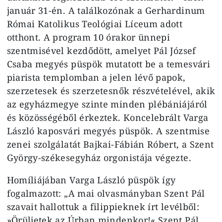
január 31‑én. A találkozónak a Gerhardinum
Római Katolikus Teológiai Líceum adott
otthont. A program 10 órakor ünnepi
szentmisével kezdődött, amelyet Pál József
Csaba megyés püspök mutatott be a temesvári
piarista templomban a jelen lévő papok,
szerzetesek és szerzetesnők részvételével, akik
az egyházmegye szinte minden plébániájáról
és közösségéből érkeztek. Koncelebrált Varga
László kaposvári megyés püspök. A szentmise
zenei szolgálatát Bajkai‑Fábián Róbert, a Szent
György‑székesegyház orgonistája végezte.
Homíliájában Varga László püspök így
fogalmazott: „A mai olvasmányban Szent Pál
szavait hallottuk a filippieknek írt levélből:
»Örüljetek az Úrban mindenkor!« Szent Pál