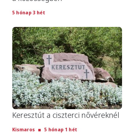
5 hónap 3 hét
Image
Keresztút a ciszterci nővéreknél
Kismaros
5 hónap 1 hét