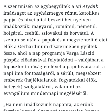
A szentmisén az egybegyűltek a
Mi Atyánk
imádságot az egyházmegye római katolikus
papjai és hívei által beszélt hét nyelven
imádkozták: magyarul, románul, németül,
bolgárul, csehül, szlovákul és horvátul. A
szentmise után a papok és a megszentelt életet
élők a Gerhardinum dísztermében gyűltek
össze, ahol a nap programja Varga László
püspök előadásával folytatódott – valójában a
főpásztor tanúságtételével a papi hivatásról, a
napi ima fontosságáról, a sérült, megsebzett
emberek (hajléktalanok, fogyatékkal élők,
betegek) szolgálatáról, valamint az
evangélium mindennapi megéléséről.
„Ha nem imádkozunk naponta, az erőnk
forrása kiapad. Szomorú tapasztalat, hogy a