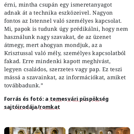
érni, mintha csupán egy ismeretanyagot
adnak át a technika eszközeivel. Nagyon
fontos az Istennel való személyes kapcsolat.
Mi, papok is tudunk úgy prédikálni, hogy nem
használunk nagy szavakat, de az üzenet
átmegy, mert ahogyan mondjuk, az a
Krisztussal való mély, személyes kapcsolatból
fakad. Erre mindenki kapott meghívást,
legyen családos, szerzetes vagy pap. Ez teszi
mássá a szavainkat, az információkat, amiket
továbbadunk.”
Forrás és fotó: a
temesvári püspökség
sajtóirodája
/
romkat
Image
Image