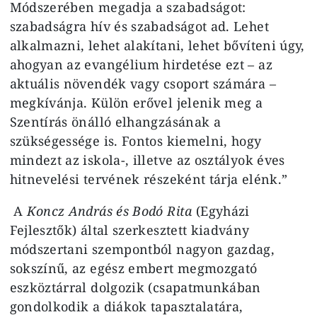
Módszerében megadja a szabadságot:
szabadságra hív és szabadságot ad. Lehet
alkalmazni, lehet alakítani, lehet bővíteni úgy,
ahogyan az evangélium hirdetése ezt – az
aktuális növendék vagy csoport számára –
megkívánja. Külön erővel jelenik meg a
Szentírás önálló elhangzásának a
szükségessége is. Fontos kiemelni, hogy
mindezt az iskola-, illetve az osztályok éves
hitnevelési tervének részeként tárja elénk.”
A
Koncz András és Bodó Rita
(Egyházi
Fejlesztők) által szerkesztett kiadvány
módszertani szempontból nagyon gazdag,
sokszínű, az egész embert megmozgató
eszköztárral dolgozik (csapatmunkában
gondolkodik a diákok tapasztalatára,