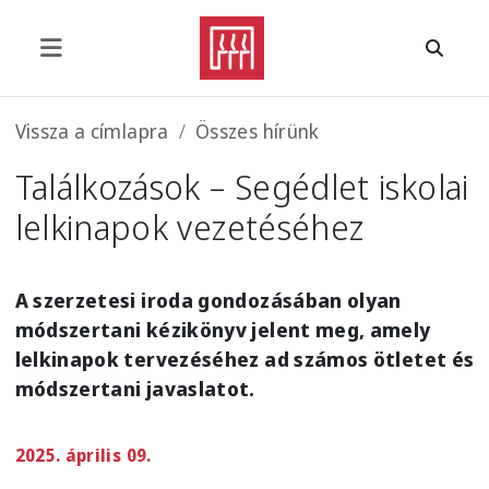
Ugrás a tartalomra
Morzsa
Vissza a címlapra
Összes hírünk
Találkozások – Segédlet iskolai
lelkinapok vezetéséhez
A szerzetesi iroda gondozásában olyan
módszertani kézikönyv jelent meg, amely
lelkinapok tervezéséhez ad számos ötletet és
módszertani javaslatot.
2025. április 09.