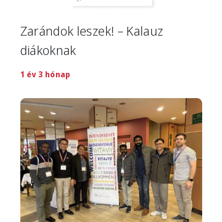
Zarándok leszek! – Kalauz
diákoknak
1 év 3 hónap
Image