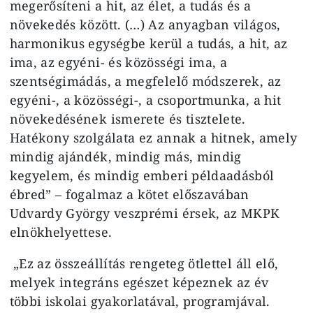
megerősíteni a hit, az élet, a tudás és a
növekedés között. (…) Az anyagban világos,
harmonikus egységbe kerül a tudás, a hit, az
ima, az egyéni- és közösségi ima, a
szentségimádás, a megfelelő módszerek, az
egyéni-, a közösségi-, a csoportmunka, a hit
növekedésének ismerete és tisztelete.
Hatékony szolgálata ez annak a hitnek, amely
mindig ajándék, mindig más, mindig
kegyelem, és mindig emberi példaadásból
ébred” – fogalmaz a kötet előszavában
Udvardy György veszprémi érsek, az MKPK
elnökhelyettese.
„Ez az összeállítás rengeteg ötlettel áll elő,
melyek integráns egészet képeznek az év
többi iskolai gyakorlatával, programjával.