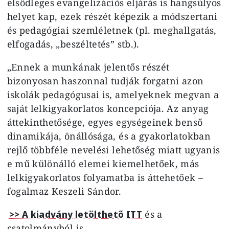
elsődleges evangelizációs eljárás is hangsúlyos
helyet kap, ezek részét képezik a módszertani
és pedagógiai szemléletnek (pl. meghallgatás,
elfogadás, „beszéltetés” stb.).
„Ennek a munkának jelentős részét
bizonyosan haszonnal tudják forgatni azon
iskolák pedagógusai is, amelyeknek megvan a
saját lelkigyakorlatos koncepciója. Az anyag
áttekinthetősége, egyes egységeinek benső
dinamikája, önállósága, és a gyakorlatokban
rejlő többféle nevelési lehetőség miatt ugyanis
e mű különálló elemei kiemelhetőek, más
lelkigyakorlatos folyamatba is áttehetőek –
fogalmaz Keszeli Sándor.
>> A kiadvány letölthető ITT
és a
csatolmányból is.