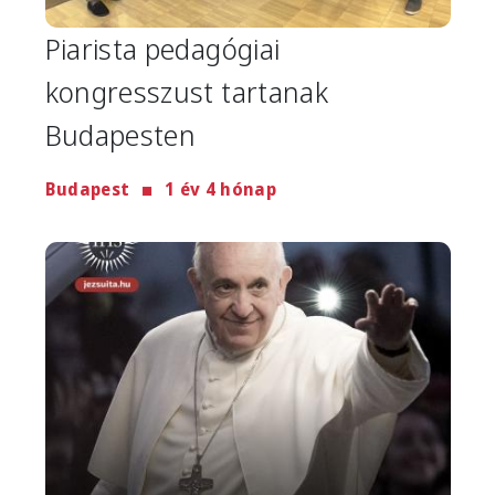
Piarista pedagógiai
kongresszust tartanak
Budapesten
Budapest
1 év 4 hónap
Image