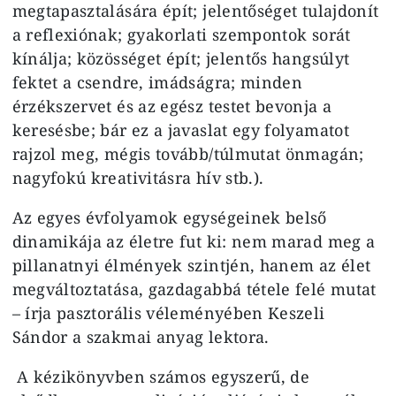
megtapasztalására épít; jelentőséget tulajdonít
a reflexiónak; gyakorlati szempontok sorát
kínálja; közösséget épít; jelentős hangsúlyt
fektet a csendre, imádságra; minden
érzékszervet és az egész testet bevonja a
keresésbe; bár ez a javaslat egy folyamatot
rajzol meg, mégis tovább/túlmutat önmagán;
nagyfokú kreativitásra hív stb.).
Az egyes évfolyamok egységeinek belső
dinamikája az életre fut ki: nem marad meg a
pillanatnyi élmények szintjén, hanem az élet
megváltoztatása, gazdagabbá tétele felé mutat
– írja pasztorális véleményében Keszeli
Sándor a szakmai anyag lektora.
A kézikönyvben számos egyszerű, de