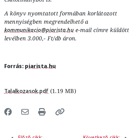
A könyv nyomtatott formában korlátozott
mennyiségben megrendelhető a
kommunikacio@piarista.hu
e-mail címre küldött
levélben 3.000,- Ft/db áron.
Forrás:
piarista.hu
Talalkozasok.pdf
(1.19 MB)
Előző cikk:
Következő cikk: