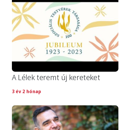
A Lélek teremt új kereteket
3 év 2 hónap
Image