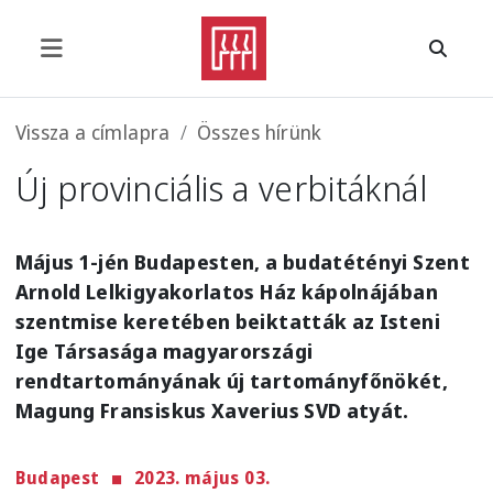
Ugrás a tartalomra
Morzsa
Vissza a címlapra
Összes hírünk
Új provinciális a verbitáknál
Május 1-jén Budapesten, a budatétényi Szent
Arnold Lelkigyakorlatos Ház kápolnájában
szentmise keretében beiktatták az Isteni
Ige Társasága magyarországi
rendtartományának új tartományfőnökét,
Magung Fransiskus Xaverius SVD atyát.
Budapest
2023. május 03.