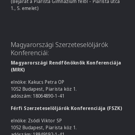
(Bejárat a Piarista Gimnázium felől - Piarista utca
1., 5. emelet)
Magyarországi Szerzeteselöljárók
Konferenciái:
Magyarországi Rendfőnöknők Konferenciája
(MRK)
elnöke: Kakucs Petra OP
1052 Budapest, Piarista köz 1.
adószám: 18064890-1-41
Férfi Szerzeteselöljárók Konferenciája (FSZK)
elnöke: Zsódi Viktor SP
1052 Budapest, Piarista köz 1.
adószám: 18849192-1-41