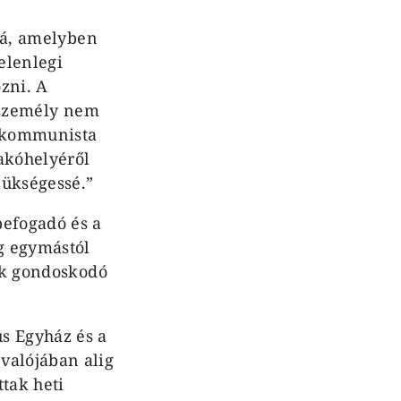
alá, amelyben
jelenlegi
ozni. A
t személy nem
A kommunista
akóhelyéről
zükségessé.”
befogadó és a
ig egymástól
vek gondoskodó
s Egyház és a
valójában alig
ttak heti