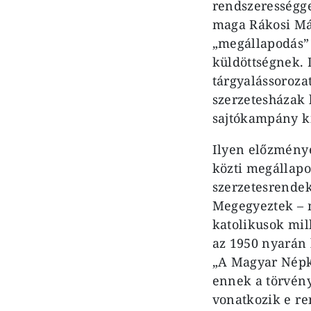
rendszerességge
maga Rákosi Mát
„megállapodás” 
küldöttségnek.
tárgyalássoroza
szerzetesházak 
sajtókampány kí
Ilyen előzménye
közti megállap
szerzetesrendek
Megegyeztek – m
katolikusok mil
az 1950 nyarán l
„A Magyar Népk
ennek a törvén
vonatkozik e re