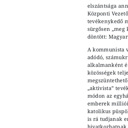
elszántsága ann
Központi Vezető
tevékenykedő ma
sürgősen „meg k
döntött: Magyar
A kommunista ve
adódó, számukr
alkalmanként és
közösségek telj
megszüntethetők
„aktivista” tev
módon az egyhá
emberek milliói
katolikus püspö
is rá tudjanak 
hivatkozhatnak,