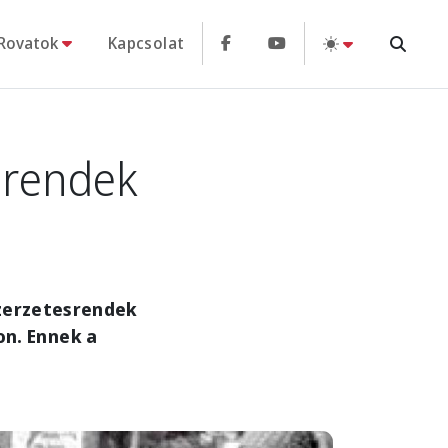
Rovatok
Kapcsolat
srendek
szerzetesrendek
n. Ennek a