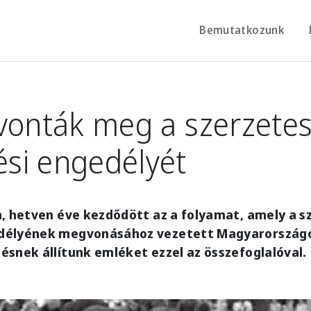
Bemutatkozunk
vonták meg a szerzete
si engedélyét
n, hetven éve kezdődött az a folyamat, amely a 
délyének megvonásához vezetett Magyarországo
snek állítunk emléket ezzel az összefoglalóval.
e