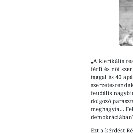
„A klerikális r
férfi és női sz
taggal és 40 ap
szerzetesrendek
feudális nagybi
dolgozó paraszts
meghagyta… Felm
demokráciában
Ezt a kérdést Ré