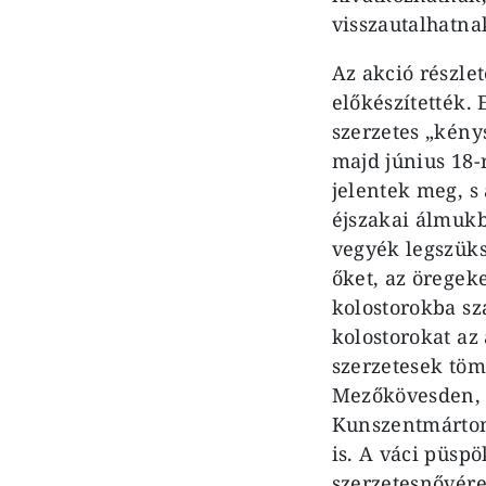
visszautalhatna
Az akció részle
előkészítették.
szerzetes „kénys
majd június 18-
jelentek meg, s
éjszakai álmukb
vegyék legszüks
őket, az öregeke
kolostorokba sz
kolostorokat az
szerzetesek töm
Mezőkövesden, 
Kunszentmárton,
is. A váci püspö
szerzetesnővére