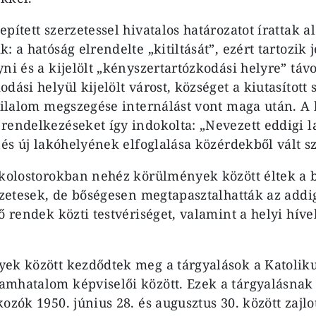
pített szerzetessel hivatalos határozatot írattak 
: a hatóság elrendelte „kitiltását”, ezért tartozik 
ni és a kijelölt „kényszertartózkodási helyre” táv
dási helyül kijelölt várost, községet a kiutasítot
 tilalom megszegése internálást vont maga után. 
rendelkezéseket így indokolta: „Nevezett eddigi l
a és új lakóhelyének elfoglalása közérdekből vált s
 kolostorokban nehéz körülmények között éltek a 
erzetesek, de bőségesen megtapasztalhatták az add
vő rendek közti testvériséget, valamint a helyi hí
ek között kezdődtek meg a tárgyalások a Katoliku
mhatalom képviselői között. Ezek a tárgyalásnak 
ozók 1950. június 28. és augusztus 30. között zajlo