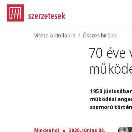
Ugrás a tartalomra
Morzsa
Vissza a címlapra
Összes hírünk
70 éve 
működé
1950 júniusába
működési enge
szomorú történé
Mindenhol
2020. június 08.
Imag