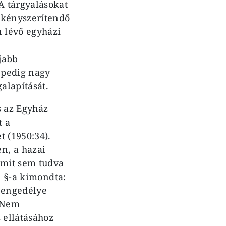
A tárgyalásokat
ákényszerítendő
n lévő egyházi
jabb
 pedig nagy
alapítását.
s az Egyház
t a
t (1950:34).
n, a hazai
 mit sem tudva
. §-a kimondta:
 engedélye
. Nem
 ellátásához