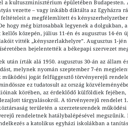
l a kultuszminisztérium épületében Budapesten. 
yás vezette – vagy inkább diktálta az Egyházra r
feltételeit a megfélemlített és kényszerhelyzetbe
 De hogy még biztosabbak legyenek a dolgukban, a
t kellős közepén, július 11-én és augusztus 14-én ú
lakóit vitték „kényszerlakhelyre”. Augusztus 1-jén
séretében bejelentették a békepapi szervezet meg
k után írták alá 1950. augusztus 30-án az állam é
odást, melynek nyomán szeptember 7-én megjelen
 működési jogát felfüggesztő törvényerejű rendele
indössze ez tudatosult az ország közvéleményébe
lióinak körében, az érdeklődő külföldiek fejében,
ezajlott tárgyalásokról. A törvényerejű rendelet 1
öztársaság területén a szerzetesrendek működési
yerejű rendeletnek hatálybalépésével megszűnik
ndelkezés a katolikus egyházi iskolákban a tanítás