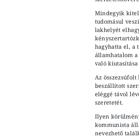
Mindegyik kitele
tudomásul veszik
lakhelyét elhagy
kényszertartózko
hagyhatta el, a
államhatalom a 
való kiutasítás
Az összezsúfolt
beszállított sz
eléggé távol lé
szeretetét.
Ilyen körülmény
kommunista álla
nevezhető találk