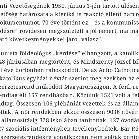
onti Vezetőségének 1950. június 1-jén tartott ülés
tőség határozata a klerikális reakció elleni harcr
dokumentumot. 70 éve történt ez – és a kommunist
kérdésre” rövidesen megszületett a jól ismert, ma m
ató következményekkel járó „válasz”.
ista főideológus „kérdése” elhangzott, a katolik
48 júniusában megtörtént, és Mindszenty József b
éve börtönben raboskodott. De az Actio Catholica
katolikus egyházi névtár szerint még ezekben az 
 szerzetesrend működött Magyarországon. A férfi 
endtag élt 157 rendházban. Közülük 1521 volt a fel
ndtag. Összesen 106 plébániát vezettek és az állam
ottak. A női rendekben ekkor összesen 9036 nővér 
államosításig 328 iskolában tanítottak, 127 óvodát
7 szociális intézményben tevékenykedtek. Bár Rév
 szerzetesrendekre vonatkozóan nem voltak ponto