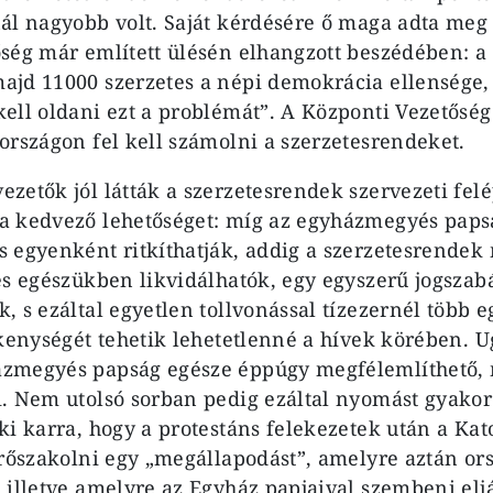
ál nagyobb volt. Saját kérdésére ő maga adta meg 
ség már említett ülésén elhangzott beszédében: 
jd 11000 szerzetes a népi demokrácia ellensége, 
ell oldani ezt a problémát”. A Központi Vezetőség
országon fel kell számolni a szerzetesrendeket.
zetők jól látták a szerzetesrendek szervezeti felé
a kedvező lehetőséget: míg az egyházmegyés paps
 egyenként ritkíthatják, addig a szerzetesrendek 
es egészükben likvidálhatók, egy egyszerű jogszabá
, s ezáltal egyetlen tollvonással tízezernél több e
ékenységét tehetik lehetetlenné a hívek körében. 
zmegyés papság egésze éppúgy megfélemlíthető, m
. Nem utolsó sorban pedig ezáltal nyomást gyako
ki karra, hogy a protestáns felekezetek után a Ka
erőszakolni egy „megállapodást”, amelyre aztán ors
 illetve amelyre az Egyház papjaival szembeni elj