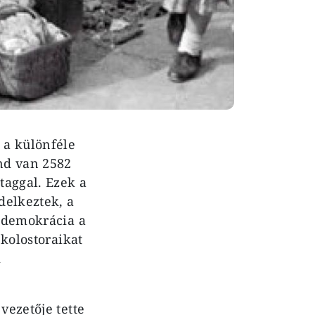
 a különféle
end van 2582
taggal. Ezek a
delkeztek, a
i demokrácia a
 kolostoraikat
i
vezetője tette