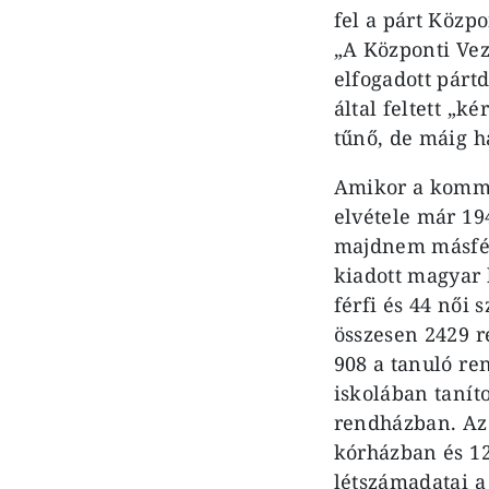
fel a párt Közp
„A Központi Veze
elfogadott párt
által feltett „
tűnő, de máig h
Amikor a kommun
elvétele már 19
majdnem másfél 
kiadott magyar 
férfi és 44 női
összesen 2429 r
908 a tanuló re
iskolában tanít
rendházban. Az 
kórházban és 12
létszámadatai a