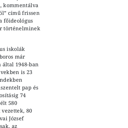
én, kommentálva
ól” című frissen
a főideológus
ár történelminek
us iskolák
íboros már
 által 1948-ban
években is 23
rendekben
szentelt pap és
osításig 74
élt 580
 vezettek, 80
ai József
sak, az