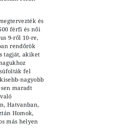
 megtervezték és
0 férfi és női
us 9-ről 10-re,
ában rendőrök
 tagját, akiket
 magukhoz
úfolták fel
bi kisebb-nagyobb
resen maradt
 való
en, Hatvanban,
aztán Homok,
mos más helyen