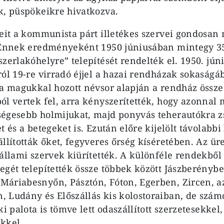
k, püspökeikre hivatkozva.
teit a kommunista párt illetékes szervei gondosan
 Ennek eredményeként 1950 júniusában mintegy 350
zerlakóhelyre” telepítését rendelték el. 1950. júni
ról 19-re virradó éjjel a hazai rendházak sokaság
 a magukkal hozott névsor alapján a rendház összes
ól vertek fel, arra kényszerítették, hogy azonnal
égesebb holmijukat, majd ponyvás teherautókra zs
t és a betegeket is. Ezután előre kijelölt távolab
állították őket, fegyveres őrség kíséretében. Az ü
 állami szervek kiürítették. A különféle rendekből
egét telepítették össze többek között Jászberényb
Máriabesnyőn, Pásztón, Fóton, Egerben, Zircen, 
 Ludány és Előszállás kis kolostoraiban, de szá
ki palota is tömve lett odaszállított szerzetesekkel,
kkel.