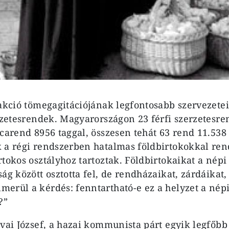
eakció tömegagitációjának legfontosabb szervezetei
erzetesrendek. Magyarországon 23 férfi szerzetesr
ácarend 8956 taggal, összesen tehát 63 rend 11.538 
 a régi rendszerben hatalmas földbirtokokkal ren
rtokos osztályhoz tartoztak. Földbirtokaikat a nép
ág között osztotta fel, de rendházaikat, zárdáikat,
erül a kérdés: fenntartható-e ez a helyzet a nép
?”
vai József, a hazai kommunista párt egyik legfőbb 