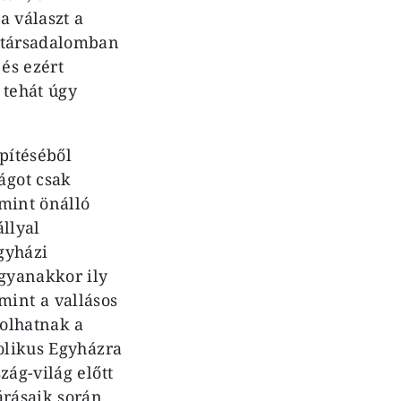
a választ a
a társadalomban
és ezért
 tehát úgy
pítéséből
ágot csak
mint önálló
llyal
gyházi
Ugyanakkor ily
int a vallásos
rolhatnak a
tolikus Egyházra
zág-világ előtt
árásaik során