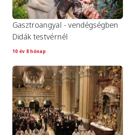
Gasztroangyal - vendégségben
Didák testvérnél
10 év 8 hónap
Image