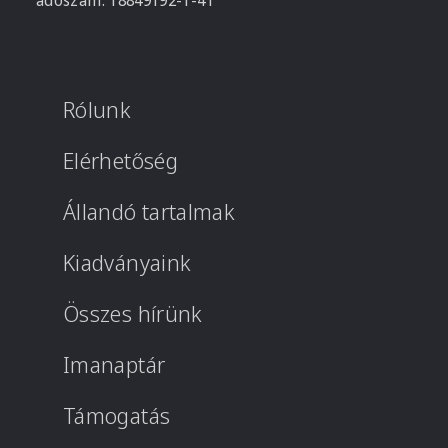
adószám: 18849192-1-41
Rólunk
Elérhetőség
Állandó tartalmak
Kiadványaink
Összes hírünk
Imanaptár
Támogatás