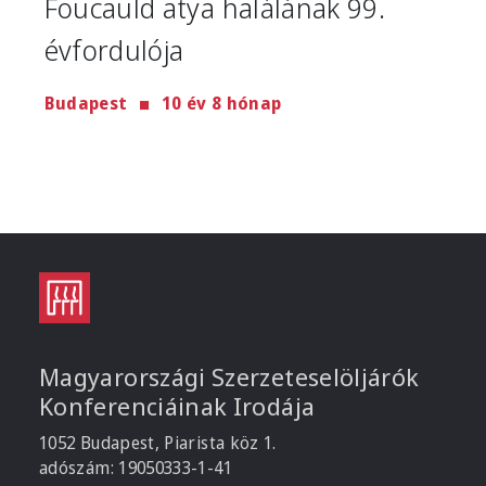
Foucauld atya halálának 99.
évfordulója
Budapest
10 év 8 hónap
Magyarországi Szerzeteselöljárók
Konferenciáinak Irodája
1052 Budapest, Piarista köz 1.
adószám: 19050333-1-41