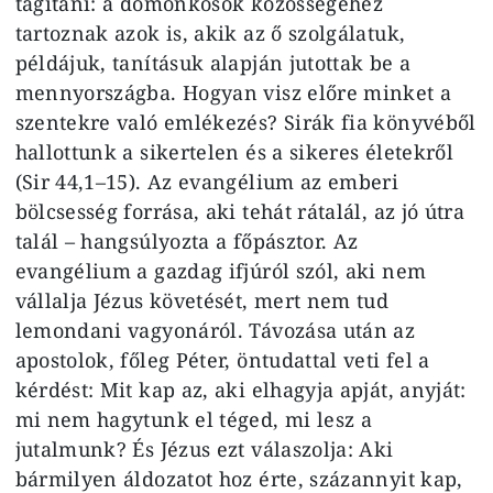
tágítani: a domonkosok közösségéhez
tartoznak azok is, akik az ő szolgálatuk,
példájuk, tanításuk alapján jutottak be a
mennyországba. Hogyan visz előre minket a
szentekre való emlékezés? Sirák fia könyvéből
hallottunk a sikertelen és a sikeres életekről
(Sir 44,1–15). Az evangélium az emberi
bölcsesség forrása, aki tehát rátalál, az jó útra
talál – hangsúlyozta a főpásztor. Az
evangélium a gazdag ifjúról szól, aki nem
vállalja Jézus követését, mert nem tud
lemondani vagyonáról. Távozása után az
apostolok, főleg Péter, öntudattal veti fel a
kérdést: Mit kap az, aki elhagyja apját, anyját:
mi nem hagytunk el téged, mi lesz a
jutalmunk? És Jézus ezt válaszolja: Aki
bármilyen áldozatot hoz érte, százannyit kap,