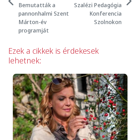
Bemutatták a
Szalézi Pedagógia
pannonhalmi Szent
Konferencia
Márton-év
Szolnokon
programját
Ezek a cikkek is érdekesek
lehetnek:
Image