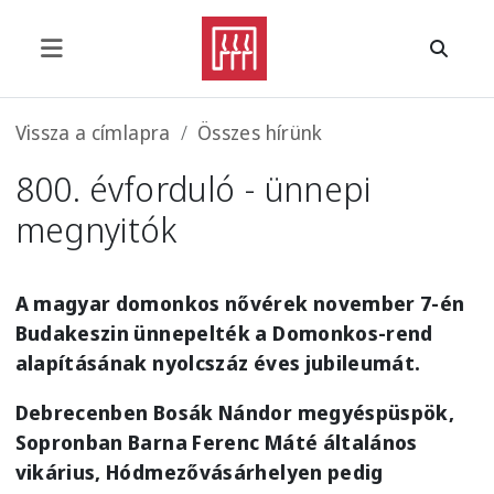
Ugrás a tartalomra
Morzsa
Vissza a címlapra
Összes hírünk
800. évforduló - ünnepi
megnyitók
A magyar domonkos nővérek november 7-én
Budakeszin ünnepelték a Domonkos-rend
alapításának nyolcszáz éves jubileumát.
Debrecenben Bosák Nándor megyéspüspök,
Sopronban Barna Ferenc Máté általános
vikárius, Hódmezővásárhelyen pedig