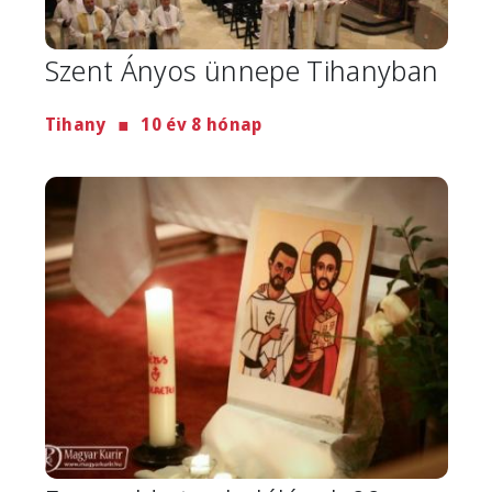
Szent Ányos ünnepe Tihanyban
Tihany
10 év 8 hónap
Image