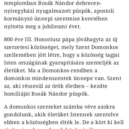
templomban Bosák Nándor debrecen-
nyíregyházi nyugalmazott püspök, apostoli
kormányzó ünnepi szentmise keretében
nyitotta meg a jubileumi évet.
800 éve III. Honoriusz pápa jóváhagyta az új
szerzetesi közösséget, mely Szent Domonkos
szellemében jött létre, hogy a közösség tagjai
Isten országának gyarapítására szenteljék az
életüket. Ma a Domonkos-rendben a
domonkos mindenszentek ünnepe van. Szent
az, aki részesül az örök életben – kezdte
homíliáját Bosák Nándor püspök.
A domonkos szenteket számba véve azokra
gondolunk, akik életüket Istennek szentelve
ebben a közösségben élték le. De a kört ki kell