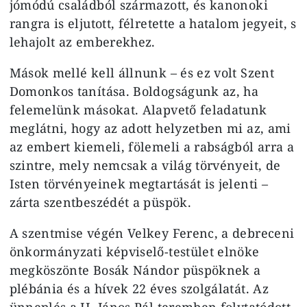
jómódú családból származott, és kanonoki
rangra is eljutott, félretette a hatalom jegyeit, s
lehajolt az emberekhez.
Mások mellé kell állnunk – és ez volt Szent
Domonkos tanítása. Boldogságunk az, ha
felemelünk másokat. Alapvető feladatunk
meglátni, hogy az adott helyzetben mi az, ami
az embert kiemeli, fölemeli a rabságból arra a
szintre, mely nemcsak a világ törvényeit, de
Isten törvényeinek megtartását is jelenti –
zárta szentbeszédét a püspök.
A szentmise végén Velkey Ferenc, a debreceni
önkormányzati képviselő-testület elnöke
megköszönte Bosák Nándor püspöknek a
plébánia és a hívek 22 éves szolgálatát. Az
ünneplés a II. János Pál teremben folytatódott