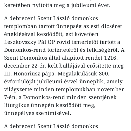
keretében nyitotta meg a jubileumi évet.
A debreceni Szent László domonkos
templomban tartott ünnepség az esti dicséret
éneklésével kezdődött, ezt követően
Leszkovszky Pál OP rövid ismertetőt tartott a
Domonkos-rend történetéről és lelkiségéről. A
Szent Domonkos által alapított rendet 1216.
december 22-én kelt bullájával erősítette meg
III. Honoriusz pápa. Megalakulásuk 800.
évfordulóját jubileumi évvel ünneplik, amely
világszerte minden templomukban november
7-én, a Domonkos-rend minden szentjének
liturgikus ünnepén kezdődött meg,
ünnepélyes szentmisével.
A debreceni Szent László domonkos