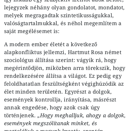
lejegyzek néhány olyan gondolatot, mondatot,
melyek megragadtak szintetikusságukkal,
valóságtartalmukkal, és néhol megemlítem a
saját megélésemet is:
A modern ember életét a következő
alapkonfliktus jellemzi, Hartmut Rosa német
szociológus állítása szerint: vágyik rá, hogy
megérintődjön, miközben arra törekszik, hogy
rendelkezésére állítsa a világot. Ez pedig egy
feloldhatatlan feszültségként végighúzódik az
élet minden területén. Egyrészt a dolgok,
események kontrollja, irányítása, másrészt
annak engedése, hogy azok csak úgy
történjenek.
„Hogy meghalljuk, ahogy a dolgok,
események megszólítanak minket, és
megtaláljuk a magunk kreatív, spontán