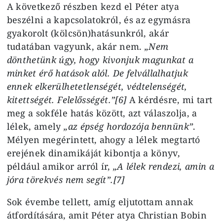
A következő részben kezd el Péter atya
beszélni a kapcsolatokról, és az egymásra
gyakorolt (kölcsön)hatásunkról, akár
tudatában vagyunk, akár nem.
„Nem
dönthetünk úgy, hogy kivonjuk magunkat a
minket érő hatások alól. De felvállalhatjuk
ennek elkerülhetetlenségét, védtelenségét,
kitettségét. Felelősségét.”[6]
A kérdésre, mi tart
meg a sokféle hatás között, azt válaszolja, a
lélek, amely
„az épség hordozója bennünk”
.
Mélyen megérintett, ahogy a lélek megtartó
erejének dinamikáját kibontja a könyv,
például amikor arról ír,
„A lélek rendezi, amin a
jóra törekvés nem segít”.[7]
Sok évembe tellett, amíg eljutottam annak
átfordítására, amit Péter atya Christian Bobin