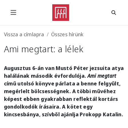
Ugrás a tartalomra
Morzsa
Vissza a címlapra
Összes hírünk
Ami megtart: a lélek
Augusztus 6-án van Mustó Péter jezsuita atya
halálának második évfordulója.
Ami megtart
című utolsó könyve párlata a benne felgyűlt,
megérlelt bölcsességnek. A többi művéhez
képest ebben gyakrabban reflektál kortárs
gondolkodók írásaira. A kötet egy
kincsesbánya, szívből ajánlja Prokopp Katalin.