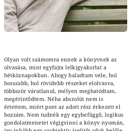
Olyan volt számomra ennek a könyvnek az
olvasása, mint egyfajta lelkigyakorlat a
hétköznapokban. Ahogy haladtam vele, hol
hosszabb, hol rövidebb részeket elolvasva,
többször váratlanul, mélyen meghatódtam,
megérintődtem. Néha abszolút nem is
értettem, miért pont az adott rész érkezett el
hozzám. Nem tudnék egy egybefüggő, logikus
gondolatmenetet végigvinni a könyv nyomán,
így inkább egy szubjektív ízelítőt adok belőle,