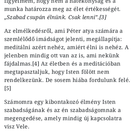
figyelmem, hogy nem a hatékonyság és a
munka határozza meg az élet értékességét.
„Szabad csupán élnünk. Csak lenni”.[3]
Az elmélkedésről, ami Péter atya számára a
szemlélődő imádságot jelenti, megállapítja:
meditálni azért nehéz, amiért élni is nehéz. A
jelenben mindig ott van az is, ami nekünk
fájdalmas.[4] Az életben és a meditációban
megtapasztaljuk, hogy Isten fölött nem
rendelkezünk. De sosem hiába fordulunk felé.
[5]
Számomra egy kibontakozó élmény Isten
szabadságának és az én szabadságomnak a
megengedése, amely mindig új kapcsolatra
visz Vele.