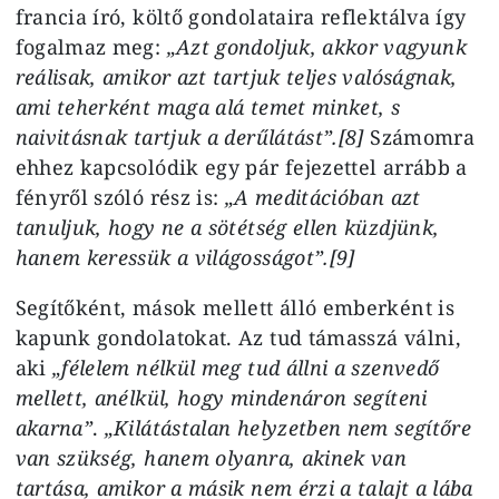
francia író, költő gondolataira reflektálva így
fogalmaz meg:
„Azt gondoljuk, akkor vagyunk
reálisak, amikor azt tartjuk teljes valóságnak,
ami teherként maga alá temet minket, s
naivitásnak tartjuk a derűlátást”.[8]
Számomra
ehhez kapcsolódik egy pár fejezettel arrább a
fényről szóló rész is:
„A meditációban azt
tanuljuk, hogy ne a sötétség ellen küzdjünk,
hanem keressük a világosságot”.[9]
Segítőként, mások mellett álló emberként is
kapunk gondolatokat. Az tud támasszá válni,
aki
„félelem nélkül meg tud állni a szenvedő
mellett, anélkül, hogy mindenáron segíteni
akarna”
.
„Kilátástalan helyzetben nem segítőre
van szükség, hanem olyanra, akinek van
tartása, amikor a másik nem érzi a talajt a lába