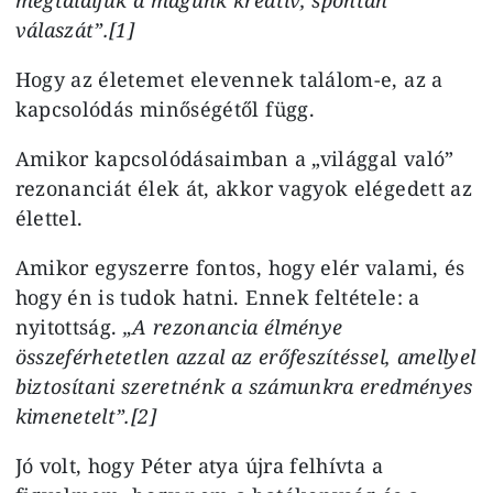
válaszát”.[1]
Hogy az életemet elevennek találom-e, az a
kapcsolódás minőségétől függ.
Amikor kapcsolódásaimban a „világgal való”
rezonanciát élek át, akkor vagyok elégedett az
élettel.
Amikor egyszerre fontos, hogy elér valami, és
hogy én is tudok hatni. Ennek feltétele: a
nyitottság.
„A rezonancia élménye
összeférhetetlen azzal az erőfeszítéssel, amellyel
biztosítani szeretnénk a számunkra eredményes
kimenetelt”.[2]
Jó volt, hogy Péter atya újra felhívta a