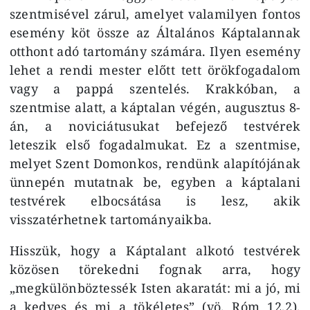
szentmisével zárul, amelyet valamilyen fontos
esemény köt össze az Általános Káptalannak
otthont adó tartomány számára. Ilyen esemény
lehet a rendi mester előtt tett örökfogadalom
vagy a pappá szentelés. Krakkóban, a
szentmise alatt, a káptalan végén, augusztus 8-
án, a noviciátusukat befejező testvérek
leteszik első fogadalmukat. Ez a szentmise,
melyet Szent Domonkos, rendünk alapítójának
ünnepén mutatnak be, egyben a káptalani
testvérek elbocsátása is lesz, akik
visszatérhetnek tartományaikba.
Hisszük, hogy a Káptalant alkotó testvérek
közösen törekedni fognak arra, hogy
„megkülönböztessék Isten akaratát: mi a jó, mi
a kedves és mi a tökéletes” (vö. Róm 12,2),