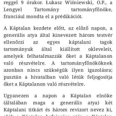
reggel 9 órakor. Łukasz Wiśniewski, O.P., a
Lengyel Tartomány tartományfőnöke,
franciául mondta el a prédikációt.
A Káptalan kezdete előtt, az előző napon, a
generális atya által kinevezett három testvér
ellenőrzi az egyes káptalani tagok
tartományuk által kiállított okleveleit,
amelyek felhatalmazzák őket a Káptalanon
való részvételre. A tartományfőnököknek
azonban nincs szükségük ilyen igazolásra;
pusztán a hivatalban való létük feljogosítja
őket a Káptalanon való részvételre.
Ugyanezen a napon a Káptalan elnöke
(általában maga a generális atya) két
Káptalani titkárt és három revizort nevez ki,