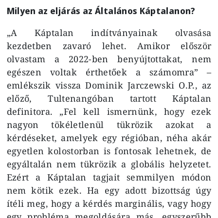
Milyen az eljárás az Általános Káptalanon?
„A Káptalan indítványainak olvasása
kezdetben zavaró lehet. Amikor először
olvastam a 2022-ben benyújtottakat, nem
egészen voltak érthetőek a számomra” –
emlékszik vissza Dominik Jarczewski O.P., az
előző, Tultenangóban tartott Káptalan
definitora. „Fel kell ismernünk, hogy ezek
nagyon tökéletlenül tükrözik azokat a
kérdéseket, amelyek egy régióban, néha akár
egyetlen kolostorban is fontosak lehetnek, de
egyáltalán nem tükrözik a globális helyzetet.
Ezért a Káptalan tagjait semmilyen módon
nem kötik ezek. Ha egy adott bizottság úgy
ítéli meg, hogy a kérdés marginális, vagy hogy
egy probléma megoldására más, egyszerűbb