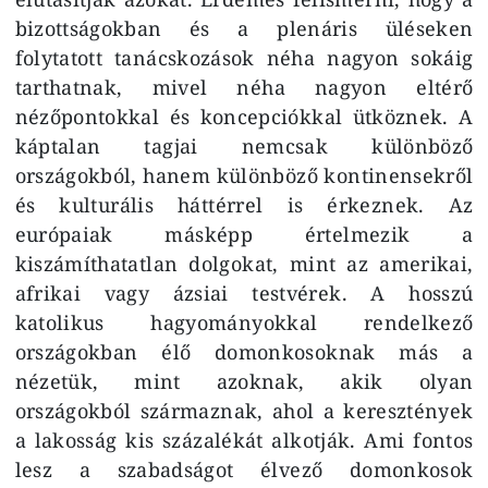
bizottságokban és a plenáris üléseken
folytatott tanácskozások néha nagyon sokáig
tarthatnak, mivel néha nagyon eltérő
nézőpontokkal és koncepciókkal ütköznek. A
káptalan tagjai nemcsak különböző
országokból, hanem különböző kontinensekről
és kulturális háttérrel is érkeznek. Az
európaiak másképp értelmezik a
kiszámíthatatlan dolgokat, mint az amerikai,
afrikai vagy ázsiai testvérek. A hosszú
katolikus hagyományokkal rendelkező
országokban élő domonkosoknak más a
nézetük, mint azoknak, akik olyan
országokból származnak, ahol a keresztények
a lakosság kis százalékát alkotják. Ami fontos
lesz a szabadságot élvező domonkosok