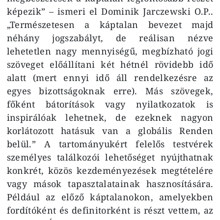
képezik” – ismeri el Dominik Jarczewski O.P..
„Természetesen a káptalan bevezet majd
néhány jogszabályt, de reálisan nézve
lehetetlen nagy mennyiségű, megbízható jogi
szöveget előállítani két hétnél rövidebb idő
alatt (mert ennyi idő áll rendelkezésre az
egyes bizottságoknak erre). Más szövegek,
főként bátorítások vagy nyilatkozatok is
inspirálóak lehetnek, de ezeknek nagyon
korlátozott hatásuk van a globális Renden
belül.” A tartományukért felelős testvérek
személyes találkozói lehetőséget nyújthatnak
konkrét, közös kezdeményezések megtételére
vagy mások tapasztalatainak hasznosítására.
Például az előző káptalanokon, amelyekben
fordítóként és definitorként is részt vettem, az