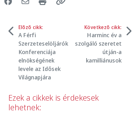
Előző cikk:
Következő cikk:
A Férfi
Harminc év a
Szerzeteselöljárók
szolgáló szeretet
Konferenciája
útján-a
elnökségének
kamilliánusok
levele az Idősek
Világnapjára
Ezek a cikkek is érdekesek
lehetnek:
Image