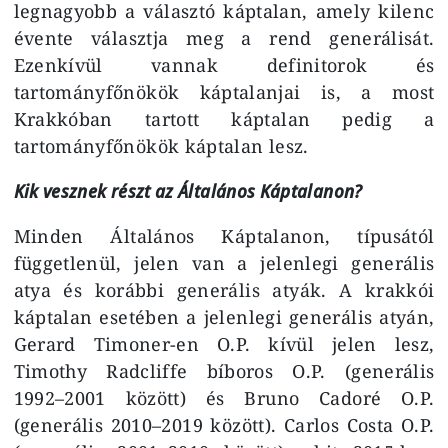
legnagyobb a választó káptalan, amely kilenc
évente választja meg a rend generálisát.
Ezenkívül vannak definitorok és
tartományfőnökök káptalanjai is, a most
Krakkóban tartott káptalan pedig a
tartományfőnökök káptalan lesz.
Kik vesznek részt az Általános Káptalanon?
Minden Általános Káptalanon, típusától
függetlenül, jelen van a jelenlegi generális
atya és korábbi generális atyák. A krakkói
káptalan esetében a jelenlegi generális atyán,
Gerard Timoner-en O.P. kívül jelen lesz,
Timothy Radcliffe bíboros O.P. (generális
1992–2001 között) és Bruno Cadoré O.P.
(generális 2010–2019 között). Carlos Costa O.P.