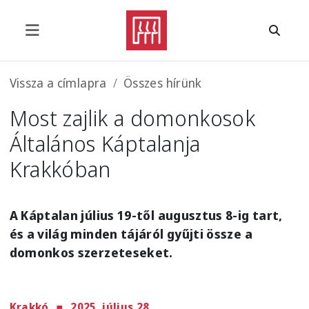
Ugrás a tartalomra
Morzsa
Vissza a címlapra
Összes hírünk
Most zajlik a domonkosok
Általános Káptalanja
Krakkóban
A Káptalan július 19-től augusztus 8-ig tart,
és a világ minden tájáról gyűjti össze a
domonkos szerzeteseket.
Krakkó
2025. július 28.