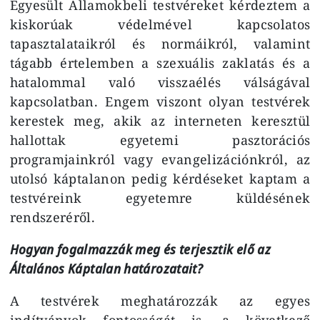
Egyesült Államokbeli testvéreket kérdeztem a
kiskorúak védelmével kapcsolatos
tapasztalataikról és normáikról, valamint
tágabb értelemben a szexuális zaklatás és a
hatalommal való visszaélés válságával
kapcsolatban. Engem viszont olyan testvérek
kerestek meg, akik az interneten keresztül
hallottak egyetemi pasztorációs
programjainkról vagy evangelizációnkról, az
utolsó káptalanon pedig kérdéseket kaptam a
testvéreink egyetemre küldésének
rendszeréről.
Hogyan fogalmazzák meg és terjesztik elő az
Általános Káptalan határozatait?
A testvérek meghatározzák az egyes
indítványok fontosságát is, a következő