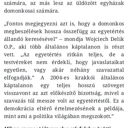
számára, az más lesz az üldözött egyházak
domonkosai számára.
„Fontos megjegyezni azt is, hogy a domonkos
megbeszélések hossza összefügg az egyetértés
állandó keresésével” – mondja Wojciech Delik
O.P., aki több általános káptalanon is részt
vett. „Az egyetértés ritkán teljes, de a
testvéreket nem érdekli, hogy javaslataikat
egyetlen, vagy akár néhány szavazattal
elfogadják.” A 2004-es krakkói általános
káptalanon egy teljes hosszú szöveget
visszavont az azt előkészítő bizottság, mivel a
szavazás túl messze volt az egyetértéstől. Ez a
demokrácia eltérő értelmezésének a példája,
mint ami a politika világában megszokott.”