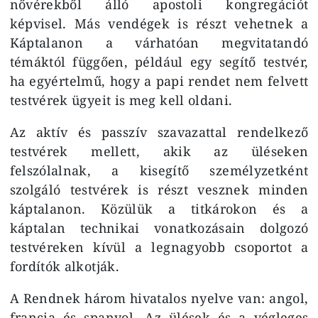
nővérekből álló apostoli kongregációt
képvisel. Más vendégek is részt vehetnek a
Káptalanon a várhatóan megvitatandó
témáktól függően, például egy segítő testvér,
ha egyértelmű, hogy a papi rendet nem felvett
testvérek ügyeit is meg kell oldani.
Az aktív és passzív szavazattal rendelkező
testvérek mellett, akik az üléseken
felszólalnak, a kisegítő személyzetként
szolgáló testvérek is részt vesznek minden
káptalanon. Közülük a titkárokon és a
káptalan technikai vonatkozásain dolgozó
testvéreken kívül a legnagyobb csoportot a
fordítók alkotják.
A Rendnek három hivatalos nyelve van: angol,
francia és spanyol. Az ülések és a végleges