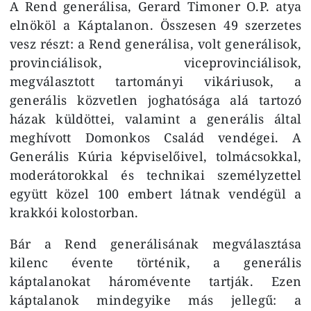
A Rend generálisa, Gerard Timoner O.P. atya
elnököl a Káptalanon. Összesen 49 szerzetes
vesz részt: a Rend generálisa, volt generálisok,
provinciálisok, viceprovinciálisok,
megválasztott tartományi vikáriusok, a
generális közvetlen joghatósága alá tartozó
házak küldöttei, valamint a generális által
meghívott Domonkos Család vendégei. A
Generális Kúria képviselőivel, tolmácsokkal,
moderátorokkal és technikai személyzettel
együtt közel 100 embert látnak vendégül a
krakkói kolostorban.
Bár a Rend generálisának megválasztása
kilenc évente történik, a generális
káptalanokat háromévente tartják. Ezen
káptalanok mindegyike más jellegű: a