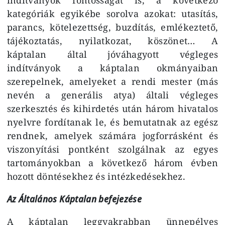
kategóriák egyikébe sorolva azokat: utasítás,
parancs, kötelezettség, buzdítás, emlékeztető,
tájékoztatás, nyilatkozat, köszönet… A
káptalan által jóváhagyott végleges
indítványok a káptalan okmányaiban
szerepelnek, amelyeket a rendi mester (más
nevén a generális atya) általi végleges
szerkesztés és kihirdetés után három hivatalos
nyelvre fordítanak le, és bemutatnak az egész
rendnek, amelyek számára jogforrásként és
viszonyítási pontként szolgálnak az egyes
tartományokban a következő három évben
hozott döntésekhez és intézkedésekhez.
Az Általános Káptalan befejezése
A káptalan leggyakrabban ünnepélyes