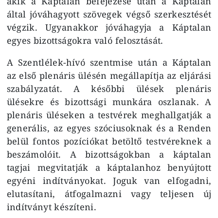
akik a Káptalan befejezése után a Káptalan
által jóváhagyott szövegek végső szerkesztését
végzik. Ugyanakkor jóváhagyja a Káptalan
egyes bizottságokra való felosztását.
A Szentlélek-hívó szentmise után a Káptalan
az első plenáris ülésén megállapítja az eljárási
szabályzatát. A későbbi ülések plenáris
ülésekre és bizottsági munkára oszlanak. A
plenáris üléseken a testvérek meghallgatják a
generális, az egyes szóciusoknak és a Renden
belül fontos pozíciókat betöltő testvéreknek a
beszámolóit. A bizottságokban a káptalan
tagjai megvitatják a káptalanhoz benyújtott
egyéni indítványokat. Joguk van elfogadni,
elutasítani, átfogalmazni vagy teljesen új
indítványt készíteni.