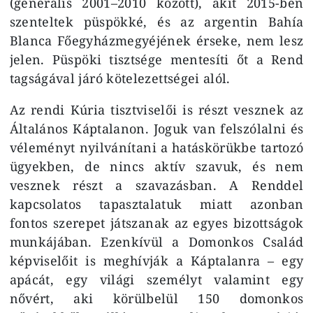
(generális 2001–2010 között), akit 2015-ben
szenteltek püspökké, és az argentin Bahía
Blanca Főegyházmegyéjének érseke, nem lesz
jelen. Püspöki tisztsége mentesíti őt a Rend
tagságával járó kötelezettségei alól.
Az rendi Kúria tisztviselői is részt vesznek az
Általános Káptalanon. Joguk van felszólalni és
véleményt nyilvánítani a hatáskörükbe tartozó
ügyekben, de nincs aktív szavuk, és nem
vesznek részt a szavazásban. A Renddel
kapcsolatos tapasztalatuk miatt azonban
fontos szerepet játszanak az egyes bizottságok
munkájában. Ezenkívül a Domonkos Család
képviselőit is meghívják a Káptalanra – egy
apácát, egy világi személyt valamint egy
nővért, aki körülbelül 150 domonkos