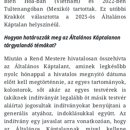
Biên Hoà-ban (Vietnam) és 2022-ben
Tultenangóban (Mexikó) tartottak. Ez utóbbi
Krakkót választotta a 2025-ös Általános
Káptalan helyszínéül.
Hogyan határozzák meg az Általános Káptalanon
tárgyalandó témákat?
Miután a Rend Mestere hivatalosan összehívta
az Általános Káptalant, aminek legkésőbb
nyolc hónappal a hivatalos megnyitó dátuma
előtt kell megtörténnie, az egyes tartományok,
kolostorok, sőt akár az egyes testvérek is
(akiknek indítványát legalább öt másik testvér
aláírta) jogosultak indítványokat benyújtani a
generális atyához, indoklásukkal együtt. Az
indítvány egy javaslat arra vonatkozóan, hogy
az Általános Káptalannak mivel kellene