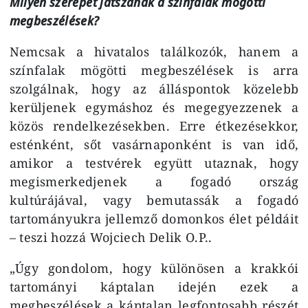
Milyen szerepet játszanak a színfalak mögötti
megbeszélések?
Nemcsak a hivatalos találkozók, hanem a
színfalak mögötti megbeszélések is arra
szolgálnak, hogy az álláspontok közelebb
kerüljenek egymáshoz és megegyezzenek a
közös rendelkezésekben. Erre étkezésekkor,
esténként, sőt vasárnaponként is van idő,
amikor a testvérek együtt utaznak, hogy
megismerkedjenek a fogadó ország
kultúrájával, vagy bemutassák a fogadó
tartományukra jellemző domonkos élet példáit
– teszi hozzá Wojciech Delik O.P..
„Úgy gondolom, hogy különösen a krakkói
tartományi káptalan idején ezek a
megbeszélések a káptalan legfontosabb részét