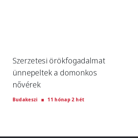
Szerzetesi örökfogadalmat
ünnepeltek a domonkos
nővérek
Budakeszi
11 hónap 2 hét