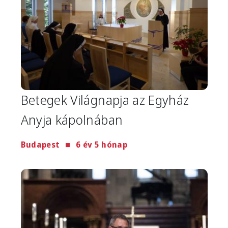
Betegek Világnapja az Egyház
Anyja kápolnában
Budapest
6 év 5 hónap
Image