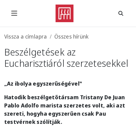
Ugrás a tartalomra
Morzsa
Vissza a címlapra
Összes hírünk
Beszélgetések az
Eucharisztiáról szerzetesekkel
„Az ibolya egyszerűségével"
Hatodik beszélgetőtársam Tristany De Juan
Pablo Adolfo marista szerzetes volt, aki azt
szereti, hogyha egyszerűen csak Pau
testvérnek szólítják.