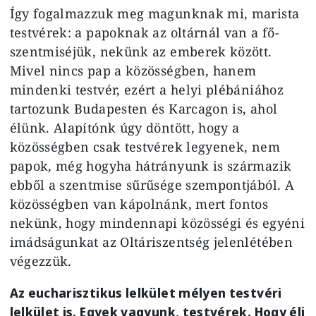
Így fogalmazzuk meg magunknak mi, marista
testvérek: a papoknak az oltárnál van a fő-
szentmiséjük, nekünk az emberek között.
Mivel nincs pap a közösségben, hanem
mindenki testvér, ezért a helyi plébániához
tartozunk Budapesten és Karcagon is, ahol
élünk. Alapítónk úgy döntött, hogy a
közösségben csak testvérek legyenek, nem
papok, még hogyha hátrányunk is származik
ebből a szentmise sűrűsége szempontjából. A
közösségben van kápolnánk, mert fontos
nekünk, hogy mindennapi közösségi és egyéni
imádságunkat az Oltáriszentség jelenlétében
végezzük.
Az eucharisztikus lelkület mélyen testvéri
lelkület is. Egyek vagyunk, testvérek. Hogy éli