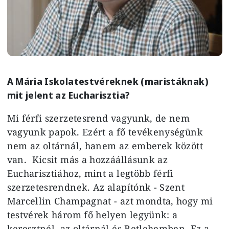
A Mária Iskolatestvéreknek (maristáknak)
mit jelent az Eucharisztia?
Mi férfi szerzetesrend vagyunk, de nem
vagyunk papok. Ezért a fő tevékenységünk
nem az oltárnál, hanem az emberek között
van. Kicsit más a hozzáállásunk az
Eucharisztiához, mint a legtöbb férfi
szerzetesrendnek. Az alapítónk - Szent
Marcellin Champagnat - azt mondta, hogy mi
testvérek három fő helyen legyünk: a
keresztnél, az oltárnál és Betlehemben. Ez a