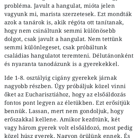
probléma. Javult a hangulat, mióta jelen
vagyunk mi, marista szerzetesek. Ezt mondták
azok a tanárok is, akik régóta ott tanítanak,
hogy nem csináltunk semmi különösebb
dolgot, csak javult a hangulat. Nem tettünk
semmi különlegeset, csak próbáltunk
családias hangulatot teremteni. Délutánonként
és nyaranta tanodázunk is a gyerekekkel.
Ide 1-8. osztályig cigány gyerekek járnak
nagyobb részben. Úgy próbáljuk közel vinni
őket az Eucharisztiához, hogy az elsőáldozás
fontos pont legyen az életükben. Ezt erősítjük
bennük. Lassan, mert nem gondoljuk, hogy
erőszakkal kellene. Amikor kezdtünk, két
vagy három gyerek volt elsőáldozó, most pedig
közel húsz gyerek. Nagyon örülünk ennek. És