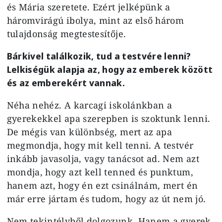
és Mária szeretete. Ezért jelképünk a
háromvirágú ibolya, mint az első három
tulajdonság megtestesítője.
Bárkivel találkozik, tud a testvére lenni?
Lelkiségük alapja az, hogy az emberek között
és az emberekért vannak.
Néha nehéz. A karcagi iskolánkban a
gyerekekkel apa szerepben is szoktunk lenni.
De mégis van különbség, mert az apa
megmondja, hogy mit kell tenni. A testvér
inkább javasolja, vagy tanácsot ad. Nem azt
mondja, hogy azt kell tenned és punktum,
hanem azt, hogy én ezt csinálnám, mert én
már erre jártam és tudom, hogy az út nem jó.
Nem tekintélyből dolgozunk. Hanem a gyerek,