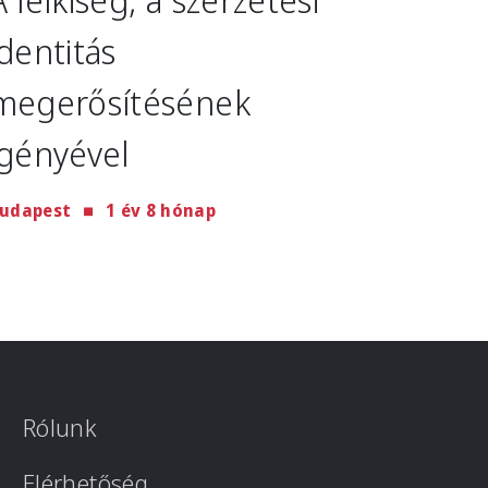
identitás
megerősítésének
igényével
udapest
1 év 8 hónap
Rólunk
Elérhetőség