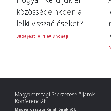
közösségeinkben a
lelki visszaéléseket?
Budapest
1 év 8 hónap
B
Magyarországi Szerzeteselöljárók
Konferenciái:
Magyarországi Rendfőnöknők