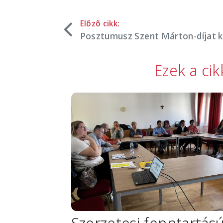
Előző cikk:
Posztumusz Szent Márton-díjat 
Ezek a ci
Image
Szerzetesi fenntartás