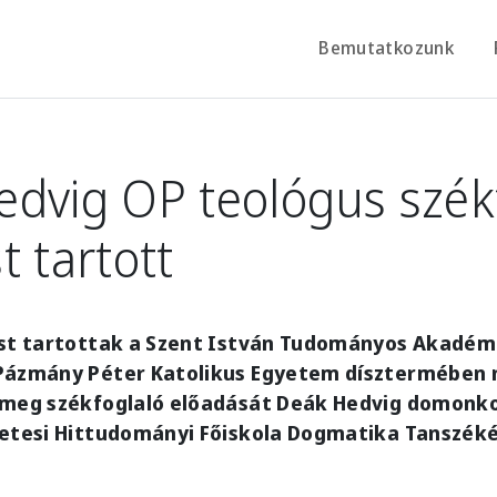
Bemutatkozunk
dvig OP teológus szék
t tartott
ést tartottak a Szent István Tudományos Akadém
Pázmány Péter Katolikus Egyetem dísztermében 
 meg székfoglaló előadását Deák Hedvig domonko
zetesi Hittudományi Főiskola Dogmatika Tanszé