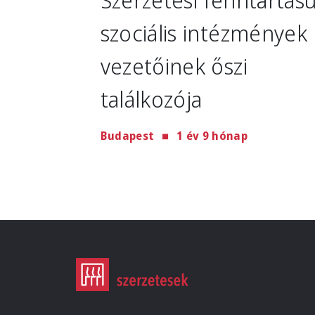
szociális intézmények
vezetőinek őszi
találkozója
Budapest
1 év 9 hónap