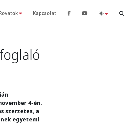
Rovatok
Kapcsolat
foglaló
ián
november 4-én.
s szerzetes, a
kének egyetemi