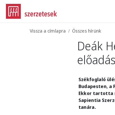
Ugrás a tartalomra
Morzsa
Vissza a címlapra
Összes hírünk
Deák He
előadás
Székfoglaló ül
Budapesten, a 
Ekkor tartotta
Sapientia Szer
tanára.