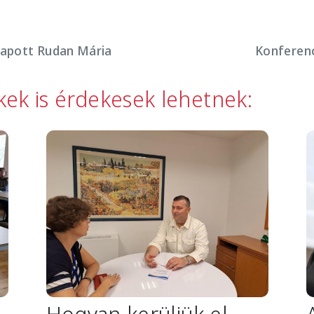
kapott Rudan Mária
Konferenc
kkek is érdekesek lehetnek:
Image
I
ú
Hogyan kerüljük el