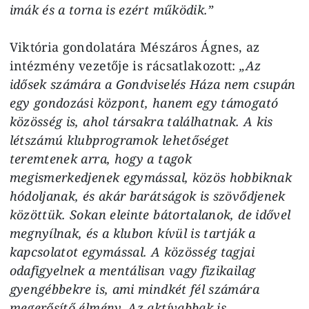
imák és a torna is ezért működik.”
Viktória gondolatára Mészáros Ágnes, az
intézmény vezetője is rácsatlakozott:
„Az
idősek számára a Gondviselés Háza nem csupán
egy gondozási központ, hanem egy támogató
közösség is, ahol társakra találhatnak. A kis
létszámú klubprogramok lehetőséget
teremtenek arra, hogy a tagok
megismerkedjenek egymással, közös hobbiknak
hódoljanak, és akár barátságok is szövődjenek
közöttük. Sokan eleinte bátortalanok, de idővel
megnyílnak, és a klubon kívül is tartják a
kapcsolatot egymással. A közösség tagjai
odafigyelnek a mentálisan vagy fizikailag
gyengébbekre is, ami mindkét fél számára
megerősítő élmény. Az aktívabbak is