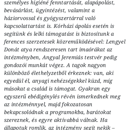
személyes higiéné fenntartását, alapápolást,
bevásárlást, ügyintézést, valamint a
háziorvossal és gyógyszertárral való
kapcsolattartást is. Kórházi ápolás esetén is
segítünk és lelki támogatást is biztosítunk a
ferences szerzetesek közreműködésével: Lengyel
Donát atya rendszeresen tart imaórákat az
intézményben, Angyal Jeremiás testvér pedig
gondozói munkát végez
.
A tagok nagyon
különböző élethelyzetből érkeznek: van, aki
egyedül él, anyagi nehézségekkel küzd, míg
másokat a család is támogat. Gyakran egy
egyszerű ebédigénylés révén ismerkednek meg
az intézménnyel, majd fokozatosan
bekapcsolódnak a programokba, barátokat
szereznek, és egyre aktívabbá válnak. Ha
állapotuk romlik, az intézmény segít nekik –