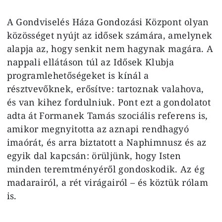
A Gondviselés Háza Gondozási Központ olyan
közösséget nyújt az idősek számára, amelynek
alapja az, hogy senkit nem hagynak magára. A
nappali ellátáson túl az Idősek Klubja
programlehetőségeket is kínál a
résztvevőknek, erősítve: tartoznak valahova,
és van kihez fordulniuk. Pont ezt a gondolatot
adta át Formanek Tamás szociális referens is,
amikor megnyitotta az aznapi rendhagyó
imaórát, és arra biztatott a Naphimnusz és az
egyik dal kapcsán: örüljünk, hogy Isten
minden teremtményéről gondoskodik. Az ég
madarairól, a rét virágairól – és köztük rólam
is.