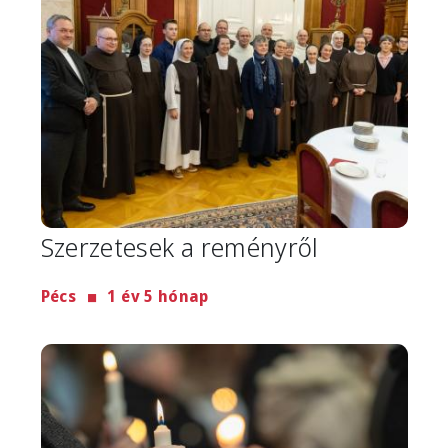
Szerzetesek a reményről
Pécs
1 év 5 hónap
Image