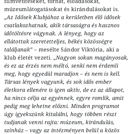
filmvetítéseket, tornát, előadásokat,
múzeumlátogatásokat és kirándulásokat is.
„Az Idősek Klubjához a kerületben élő idősek
csatlakozhatnak, akik társaságra és hasznos
időtöltésre vágynak. A lényeg, hogy az
ellátottak szeretetteljes, békés közösségre
találjanak”
– mesélte Sándor Viktória, aki a
klub életét vezeti.
„Nagyon sokan magányosak,
és ez az érzés nem méltó, senki nem érdemli
meg, hogy egyedül maradjon – és nem is kell.
Társas lények vagyunk, és sok idős ember
életkora ellenére is igen aktív, de ez az állapot,
ha nincs célja az egyénnek, egyre romlik, amit
pedig meg lehetne előzni. Minden programot
úgy igyekszünk kitalálni, hogy többen részt
tudjanak venni rajta: múzeum, kirándulás,
színház – vagy az intézményen belül a közös