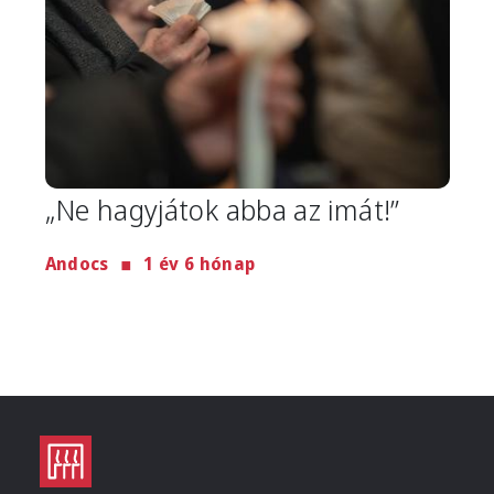
„Ne hagyjátok abba az imát!”
Andocs
1 év 6 hónap