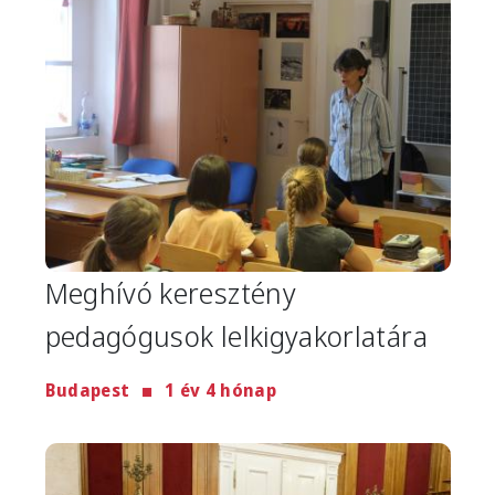
Meghívó keresztény
pedagógusok lelkigyakorlatára
Budapest
1 év 4 hónap
Image