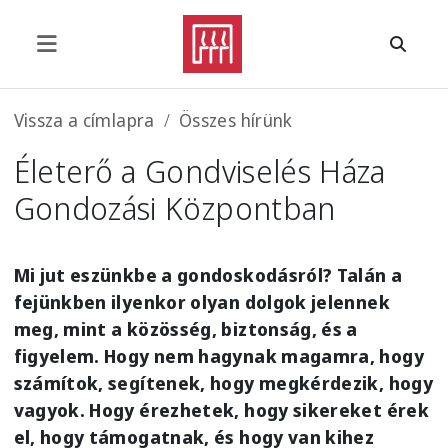
Ugrás a tartalomra
Morzsa
Vissza a címlapra
Összes hírünk
Életerő a Gondviselés Háza
Gondozási Központban
Mi jut eszünkbe a gondoskodásról? Talán a
fejünkben ilyenkor olyan dolgok jelennek
meg, mint a közösség, biztonság, és a
figyelem. Hogy nem hagynak magamra, hogy
számítok, segítenek, hogy megkérdezik, hogy
vagyok. Hogy érezhetek, hogy sikereket érek
el, hogy támogatnak, és hogy van kihez