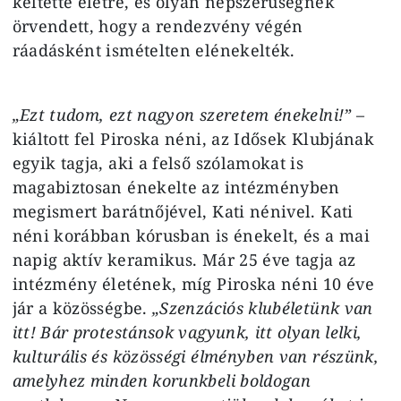
keltette életre, és olyan népszerűségnek
örvendett, hogy a rendezvény végén
ráadásként ismételten elénekelték.
„Ezt tudom, ezt nagyon szeretem énekelni!”
–
kiáltott fel Piroska néni, az Idősek Klubjának
egyik tagja, aki a felső szólamokat is
magabiztosan énekelte az intézményben
megismert barátnőjével, Kati nénivel. Kati
néni korábban kórusban is énekelt, és a mai
napig aktív keramikus. Már 25 éve tagja az
intézmény életének, míg Piroska néni 10 éve
jár a közösségbe.
„Szenzációs klubéletünk van
itt! Bár protestánsok vagyunk, itt olyan lelki,
kulturális és közösségi élményben van részünk,
amelyhez minden korunkbeli boldogan