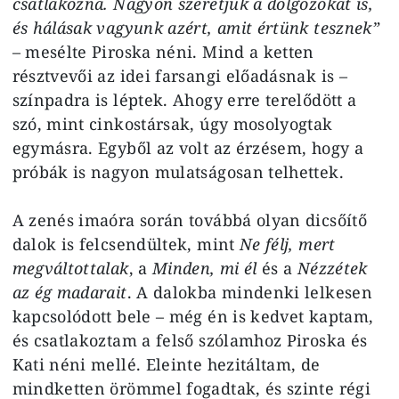
csatlakozna. Nagyon szeretjük a dolgozókat is,
és hálásak vagyunk azért, amit értünk tesznek”
– mesélte Piroska néni. Mind a ketten
résztvevői az idei farsangi előadásnak is –
színpadra is léptek. Ahogy erre terelődött a
szó, mint cinkostársak, úgy mosolyogtak
egymásra. Egyből az volt az érzésem, hogy a
próbák is nagyon mulatságosan telhettek.
A zenés imaóra során továbbá olyan dicsőítő
dalok is felcsendültek, mint
Ne félj, mert
megváltottalak
, a
Minden, mi él
és a
Nézzétek
az ég madarait
. A dalokba mindenki lelkesen
kapcsolódott bele – még én is kedvet kaptam,
és csatlakoztam a felső szólamhoz Piroska és
Kati néni mellé. Eleinte hezitáltam, de
mindketten örömmel fogadtak, és szinte régi