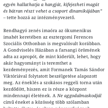
egyén hallathatja a hangját, kifejezheti magát
és bátran részt vehet a csoport dinamikájában”
–
tette hozzá az intézményvezető.
Rendhagyó zenés imaóra az ökumenikus
imahét keretében az esztergomi Ferences
Szociális Otthonban is megvalósult korábban.
A Gondviselés Házában a farsangi örömének
adta az apropót, de mint kiderült, lehet, hogy
akár hagyományt is teremthet a
kezdeményezés, amit Formanek Tamás Sándor
Viktóriával folytatott beszélgetése alapozott
meg. Az éneklés a szokásos reggeli torna után
kezdődött, hiszen ez is része a központ
mindennapi életének. A
Ne aggodalmaskodjál
című éneket a közösség több szólamban