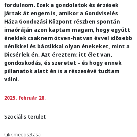
fordulnom. Ezek a gondolatok és érzések
jártak át engem is, amikor a Gondviselés
Háza Gondozási Központ részben spontán
imaóráján azon kaptam magam, hogy együtt
éneklek csaknem ötven-hatvan évvel idősebb
nénikkel és bácsikkal olyan énekeket, mint a
Dicsérlek én. Azt éreztem: itt élet van,
gondoskodás, és szeretet – és hogy ennek
pillanatok alatt én is a részesévé tudtam
válni.
2025. február 28.
Szociális terület
Cikk megosztása: