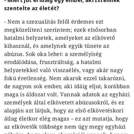
szentelte az életét?
- Nem a szexualitás felől érdemes ezt
megközelíteni szerintem; ezek elsősorban
hatalmi helyzetek, amelyeket az elkövető
kihasznál, és amelynek egyik tünete az
abúzus. Sok oka lehet: a személyiség
erodálódása, frusztráltság, a hatalmi
helyzetekkel való visszaélés, vagy akár nagy
fokú éretlenség. Nem akarok ezzel takarózni,
de nagyon sok ember, aki idáig eljut, korábban
maga is áldozat volt. Vannak adatok az egyházi
személyek által elkövetett abúzusokról, és ez
alapján azt látjuk, hogy az első elkövetéskori
átlag életkor elég magas – ez azt mutatja, hogy
az elkövetők többsége nem úgy megy egyházi