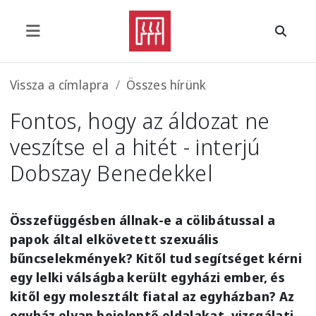
Ugrás a tartalomra
Morzsa
Vissza a címlapra
Összes hírünk
Fontos, hogy az áldozat ne
veszítse el a hitét - interjú
Dobszay Benedekkel
Összefüggésben állnak-e a cölibátussal a
papok által elkövetett szexuális
bűncselekmények? Kitől tud segítséget kérni
egy lelki válságba került egyházi ember, és
kitől egy molesztált fiatal az egyházban? Az
egyház olyan bejelentő oldalakat, vizsgálati