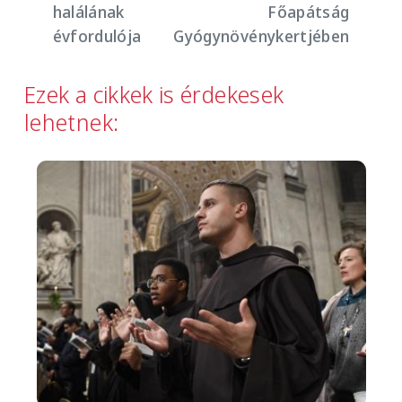
halálának
Főapátság
évfordulója
Gyógynövénykertjében
Ezek a cikkek is érdekesek
lehetnek:
Image