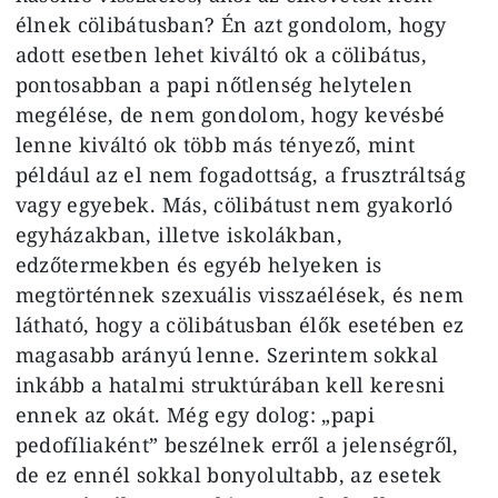
élnek cölibátusban? Én azt gondolom, hogy
adott esetben lehet kiváltó ok a cölibátus,
pontosabban a papi nőtlenség helytelen
megélése, de nem gondolom, hogy kevésbé
lenne kiváltó ok több más tényező, mint
például az el nem fogadottság, a frusztráltság
vagy egyebek. Más, cölibátust nem gyakorló
egyházakban, illetve iskolákban,
edzőtermekben és egyéb helyeken is
megtörténnek szexuális visszaélések, és nem
látható, hogy a cölibátusban élők esetében ez
magasabb arányú lenne. Szerintem sokkal
inkább a hatalmi struktúrában kell keresni
ennek az okát. Még egy dolog: „papi
pedofíliaként” beszélnek erről a jelenségről,
de ez ennél sokkal bonyolultabb, az esetek