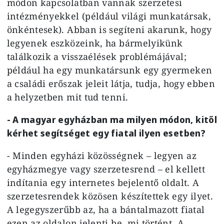
módon kapcsolatban vannak szerzetesi
intézményekkel (például világi munkatársak,
önkéntesek). Abban is segíteni akarunk, hogy
legyenek eszközeink, ha bármelyikünk
találkozik a visszaélések problémájával;
például ha egy munkatársunk egy gyermeken
a családi erőszak jeleit látja, tudja, hogy ebben
a helyzetben mit tud tenni.
- A magyar egyházban ma milyen módon, kitől
kérhet segítséget egy fiatal ilyen esetben?
- Minden egyházi közösségnek – legyen az
egyházmegye vagy szerzetesrend – el kellett
indítania egy internetes bejelentő oldalt. A
szerzetesrendek közösen készítettek egy ilyet.
A legegyszerűbb az, ha a bántalmazott fiatal
ezen az oldalon jelenti be, mi történt. A