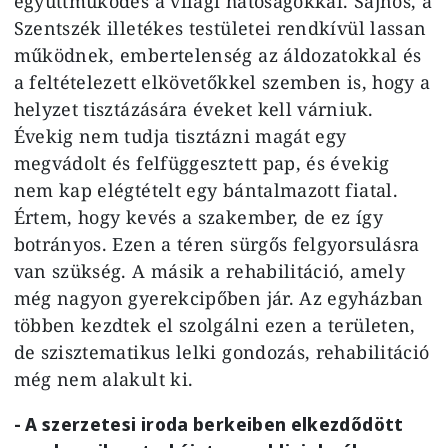
együttműködés a világi hatóságokkal. Sajnos, a
Szentszék illetékes testületei rendkívül lassan
működnek, embertelenség az áldozatokkal és
a feltételezett elkövetőkkel szemben is, hogy a
helyzet tisztázására éveket kell várniuk.
Évekig nem tudja tisztázni magát egy
megvádolt és felfüggesztett pap, és évekig
nem kap elégtételt egy bántalmazott fiatal.
Értem, hogy kevés a szakember, de ez így
botrányos. Ezen a téren sürgős felgyorsulásra
van szükség. A másik a rehabilitáció, amely
még nagyon gyerekcipőben jár. Az egyházban
többen kezdtek el szolgálni ezen a területen,
de szisztematikus lelki gondozás, rehabilitáció
még nem alakult ki.
- A szerzetesi iroda berkeiben elkezdődött