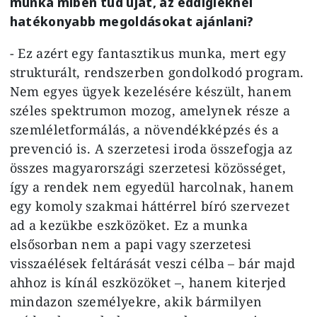
munka miben tud újat, az eddigieknél
hatékonyabb megoldásokat ajánlani?
- Ez azért egy fantasztikus munka, mert egy
strukturált, rendszerben gondolkodó program.
Nem egyes ügyek kezelésére készült, hanem
széles spektrumon mozog, amelynek része a
szemléletformálás, a növendékképzés és a
prevenció is. A szerzetesi iroda összefogja az
összes magyarországi szerzetesi közösséget,
így a rendek nem egyedül harcolnak, hanem
egy komoly szakmai háttérrel bíró szervezet
ad a kezükbe eszközöket. Ez a munka
elsősorban nem a papi vagy szerzetesi
visszaélések feltárását veszi célba – bár majd
ahhoz is kínál eszközöket –, hanem kiterjed
mindazon személyekre, akik bármilyen