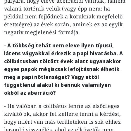
pályára, hogy eleve aberrációi vannak, hanem
valami történik velük (vagy épp nem: ha
például nem fejlődnek a koruknak megfelelő
érettségre) az évek során, aminek ez az egyik
negatív megjelenési formája.
- A többség tehát nem eleve ilyen típusú,
látens vágyakkal érkezik a papi hivatásba. A
cölibátusban töltött évek alatt ugyanakkor
egyes papok mégiscsak lefojtásnak élhetik
meg a papi nőtlenséget? Vagy ettől
függetlenül alakul ki bennük valamilyen
okból az aberráció?
- Ha valóban a cölibátus lenne az elsődleges
kiváltó ok, akkor fel kellene tenni a kérdést,
hogy miért van más területeken is sok ehhez
hasonló visszaélés, ahol az elkövetők nem