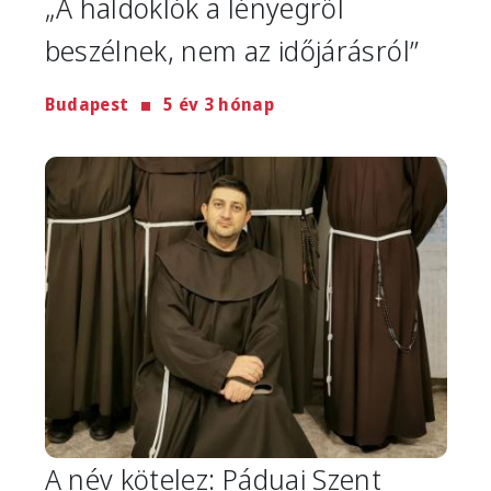
„A haldoklók a lényegről
beszélnek, nem az időjárásról”
Budapest
5 év 3 hónap
Image
A név kötelez: Páduai Szent