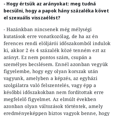
- Hogy értsük az arányokat: meg tudná
becsülni, hogy a papok hány százaléka követ
el szexuális visszaélést?
- Hazánkban nincsenek még mélységi
kutatások erre vonatkozólag, de ha az én
ferences rendi elöljárói időszakomból indulok
ki, akkor 2 és 4 százalék közé tenném ezt az
arányt. Ez nem pontos szám, csupán a
személyes becslésem. Ennél azonban vegyük
figyelembe, hogy egy olyan korszak után
vagyunk, amelyben a képzés, az egyházi
szolgálatra való felszentelés, vagy épp a
későbbi időszakokban nem fordítottak erre
megfelelő figyelmet. Az elmúlt években
azonban olyan változások történtek, amely
eredményeképpen biztos vagyok benne, hogy