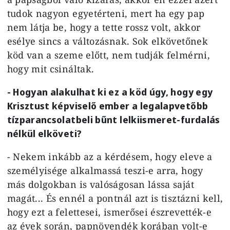
tudok nagyon egyetérteni, mert ha egy pap
nem látja be, hogy a tette rossz volt, akkor
esélye sincs a változásnak. Sok elkövetőnek
köd van a szeme előtt, nem tudják felmérni,
hogy mit csináltak.
- Hogyan alakulhat ki ez a köd úgy, hogy egy
Krisztust képviselő ember a legalapvetőbb
tízparancsolatbeli bűnt lelkiismeret-furdalás
nélkül elköveti?
- Nekem inkább az a kérdésem, hogy eleve a
személyisége alkalmassá teszi-e arra, hogy
más dolgokban is valóságosan lássa saját
magát... És ennél a pontnál azt is tisztázni kell,
hogy ezt a felettesei, ismerősei észrevették-e
az évek során, papnövendék korában volt-e