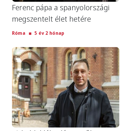
Ferenc pápa a spanyolországi
megszentelt élet hetére
Róma
5 év 2 hónap
Image