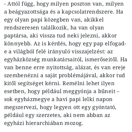
- Attól függ, hogy milyen poszton van, milyen
a beágyazottsága és a kapcsolatrendszere. Ha
egy olyan papi közegben van, akikkel
rendszeresen találkozik, ha van olyan
paptársa, aki vissza tud neki jelezni, akkor
könnyebb. Az is kérdés, hogy egy pap elfogad-
e a világból felé irányuló visszajelzést: az
egyházközség munkatársaitól, ismerőseitől. Ha
van benne erre nyitottság, alázat, és van ereje
szembenézni a saját problémájával, akkor tud
kitől segítséget kérni. Remélni lehet ilyen
esetben, hogy például meggyónja a bűneit –
sok egyházmegye a havi papi lelki napon
megszervezi, hogy legyen ott egy gyóntató,
például egy szerzetes, aki nem abban az
egyházi hierarchiában mozog.