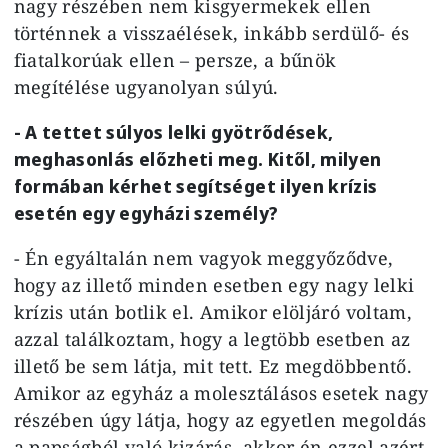
nagy részében nem kisgyermekek ellen
történnek a visszaélések, inkább serdülő- és
fiatalkorúak ellen – persze, a bűnök
megítélése ugyanolyan súlyú.
- A tettet súlyos lelki gyötrődések,
meghasonlás előzheti meg. Kitől, milyen
formában kérhet segítséget ilyen krízis
esetén egy egyházi személy?
- Én egyáltalán nem vagyok meggyőződve,
hogy az illető minden esetben egy nagy lelki
krízis után botlik el. Amikor elöljáró voltam,
azzal találkoztam, hogy a legtöbb esetben az
illető be sem látja, mit tett. Ez megdöbbentő.
Amikor az egyház a molesztálásos esetek nagy
részében úgy látja, hogy az egyetlen megoldás
a papságból való kizárás, akkor én ezzel azért