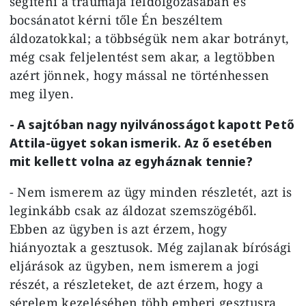
segíteni a traumája feldolgozásában és
bocsánatot kérni tőle Én beszéltem
áldozatokkal; a többségük nem akar botrányt,
még csak feljelentést sem akar, a legtöbben
azért jönnek, hogy mással ne történhessen
meg ilyen.
- A sajtóban nagy nyilvánosságot kapott Pető
Attila-ügyet sokan ismerik. Az ő esetében
mit kellett volna az egyháznak tennie?
- Nem ismerem az ügy minden részletét, azt is
leginkább csak az áldozat szemszögéből.
Ebben az ügyben is azt érzem, hogy
hiányoztak a gesztusok. Még zajlanak bírósági
eljárások az ügyben, nem ismerem a jogi
részét, a részleteket, de azt érzem, hogy a
sérelem kezelésében több emberi gesztusra