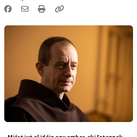
Image
- Miért jut el idáig egy ember, aki Istennek