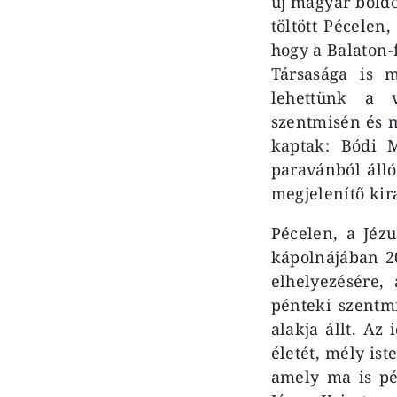
új magyar boldo
töltött Pécelen,
hogy a Balaton-f
Társasága is 
lehettünk a v
szentmisén és m
kaptak: Bódi 
paravánból álló
megjelenítő kir
Pécelen, a Jézu
kápolnájában 2
elhelyezésére,
pénteki szentm
alakja állt. Az
életét, mély ist
amely ma is pé