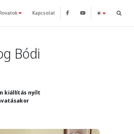
Rovatok
Kapcsolat
og Bódi
kiállítás nyílt
 avatásakor