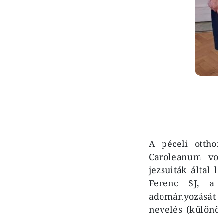
A péceli otth
Caroleanum vo
jezsuiták által
Ferenc SJ, a 
adományozását 
nevelés (külön