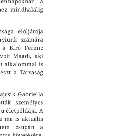
dennapokban, a
hez mindhalálig
sága elöljárója
nnyiunk számára
 a Bíró Ferenc
a volt Magdi, aki
ét alkalommal is
részt a Társaság
ajcsik Gabriella
tták személyes
ú életpéldája. A
e ma is aktuális
g nem csupán a
ztus követésére.