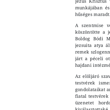
Jézus Krisztu
munkájában és 
hűséges maradt
A szentmise vé
köszöntötte a 
Boldog Bódi M
jezsuita atya ál
remek szlogenne
járt a péceli o
hajdani intézm
Az elöljáró sza
testvérek ism
gondolataikat a
fiatal testvére
üzenetet hord
kiválasztottaké