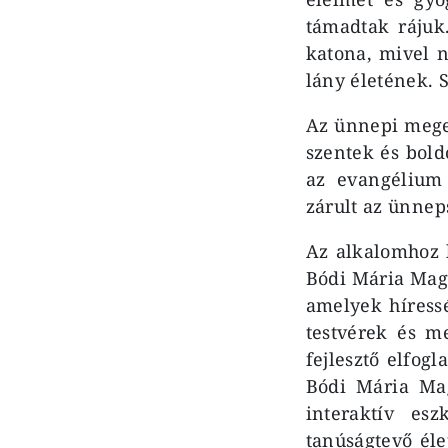
támadtak rájuk.
katona, mivel n
lány életének. S
Az ünnepi megem
szentek és bol
az evangélium
zárult az ünnep
Az alkalomhoz 
Bódi Mária Magd
amelyek híressé
testvérek és m
fejlesztő elfog
Bódi Mária Mag
interaktív es
tanúságtevő él