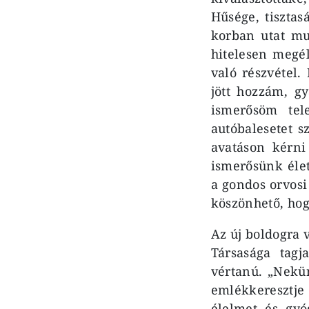
Hűsége, tisztas
korban utat mu
hitelesen megé
való részvétel
jött hozzám, g
ismerősöm tel
autóbalesetet s
avatáson kérni
ismerősünk éle
a gondos orvosi
köszönhető, hogy
Az új boldogra 
Társasága tagj
vértanú. „Nekü
emlékkeresztje
élelmet és gyó