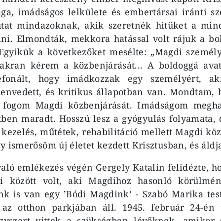
ága, imádságos lelkülete és embertársai iránti s
tat mindazoknak, akik szeretnék hitüket a mi
lni. Elmondták, mekkora hatással volt rájuk a bo
. Egyikük a következőket mesélte: „Magdi személ
yakran kérem a közbenjárását... A boldoggá avat
efonált, hogy imádkozzak egy személyért, a
zenvedett, és kritikus állapotban van. Mondtam,
 fogom Magdi közbenjárását. Imádságom meghall
tben maradt. Hosszú lesz a gyógyulás folyamata, 
 kezelés, műtétek, rehabilitáció mellett Magdi kö
 ismerősöm új életet kezdett Krisztusban, és áldja
való emlékezés végén Gergely Katalin felidézte, ho
ai között volt, aki Magdihoz hasonló körülmén
nk is van egy ’Bódi Magdink’ - Szabó Marika tes
 az otthon parkjában áll. 1945. február 24-én t
gyszert vittek a szükségben lévőknek, amikor 