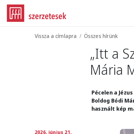
Ugrás a tartalomra
Morzsa
Vissza a címlapra
Összes hírünk
„Itt a 
Mária 
Pécelen a Jézus
Boldog Bódi Má
használt kép m
2026. június 21.
Imag