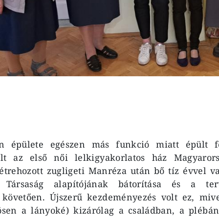
on épülete egészen más funkció miatt épült f
lt az első női lelkigyakorlatos ház Magyaror
 létrehozott zugligeti Manréza után bő tíz évvel v
Társaság alapítójának bátorítása és a ter
követően. Újszerű kezdeményezés volt ez, mive
ösen a lányoké) kizárólag a családban, a plébáni