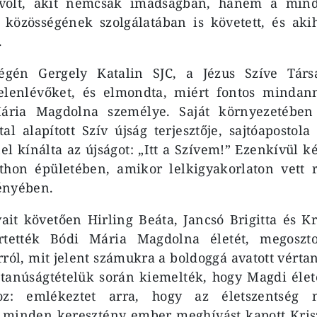
s volt, akit nemcsak imádságban, hanem a min
közösségének szolgálatában is követett, és aki
.
gén Gergely Katalin SJC, a Jézus Szíve Társa
jelenlévőket, és elmondta, miért fontos minda
ária Magdolna személye. Saját környezetében
tal alapított Szív újság terjesztője, sajtóapostol
l kínálta az újságot: „Itt a Szívem!” Ezenkívül k
tthon épületében, amikor lelkigyakorlaton vett 
ényében.
vait követően Hirling Beáta, Jancsó Brigitta és Kr
ertették Bódi Mária Magdolna életét, megoszto
rról, mit jelent számukra a boldoggá avatott vértan
k tanúságtételük során kiemelték, hogy Magdi élet
oz: emlékeztet arra, hogy az életszentsé
, minden keresztény ember meghívást kapott Kris