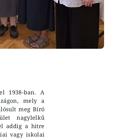
el 1938-ban. A
szágon, mely a
alósult meg Bíró
ület nagylelkű
l addig a hitre
ai vagy iskolai