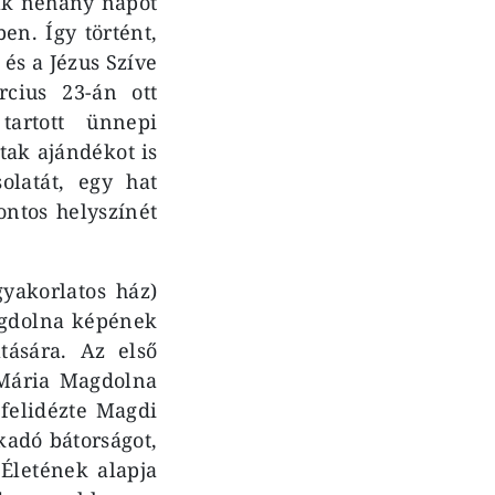
sak néhány napot
ben. Így történt,
 és a Jézus Szíve
cius 23-án ott
tartott ünnepi
tak ajándékot is
latát, egy hat
ontos helyszínét
gyakorlatos ház)
agdolna képének
tására. Az első
 Mária Magdolna
 felidézte Magdi
akadó bátorságot,
Életének alapja