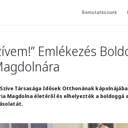
Bemutatkozunk
Szívem!” Emlékezés Bold
Magdolnára
 Szíve Társasága Idősek Otthonának kápolnájában 
ria Magdolna életéről és elhelyezték a boldoggá
ásolatát.
e