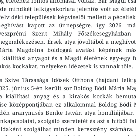
g életének fontos állomásai voltak. Bár Magdi c
 de mindkét lelkigyakorlata jelentős volt az életé
elvidéki települések képviselői mellett a péceliek
meghívást kapott az ünnepségre, így 2026. már
eszprémi Szent Mihály Főszékesegyházban 
egemlékezésen. Érsek atya jóvoltából a meghívot
Mária Magdolna boldoggá avatási képének máso
 kiállítási anyagot és a Magdi életének egy-egy f
akós kockákat, melyeken idézetek is vannak tőle.
s Szíve Társasága Idősek Otthona (hajdani lelki
025. június 5-én került sor Boldog Bódi Mária M
 a kiállítási anyag és a kirakós kockák bemuta
ise középpontjában ez alkalommal Boldog Bódi
 idén aranymisés Benke István atya homíliájában
enkapcsolatát, szolgáló szeretetét és azt a hitből f
ldaként szolgálhat minden keresztény számára. 