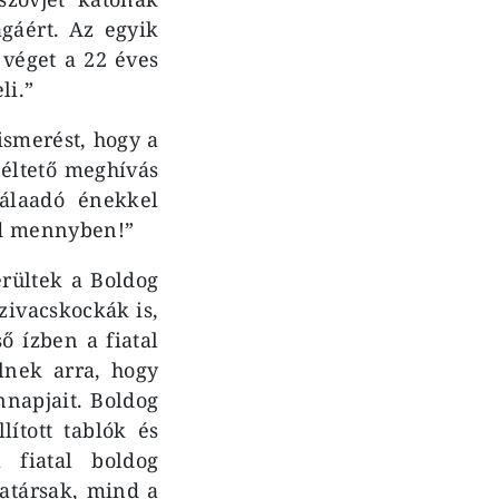
ágáért. Az egyik
 véget a 22 éves
eli.”
ismerést, hogy a
éltető meghívás
álaadó énekkel
nd mennyben!”
rültek a Boldog
zivacskockák is,
ő ízben a fiatal
lnek arra, hogy
nnapjait. Boldog
ított tablók és
 fiatal boldog
atársak, mind a