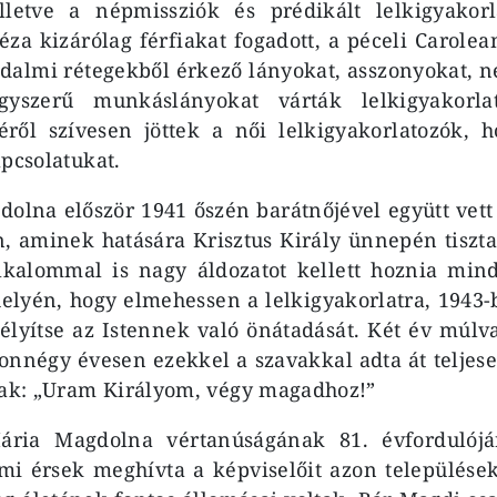
illetve a népmissziók és prédikált lelkigyakor
éza kizárólag férfiakat fogadott, a péceli Carol
dalmi rétegekből érkező lányokat, asszonyokat, n
egyszerű munkáslányokat várták lelkigyakorla
éről szívesen jöttek a női lelkigyakorlatozók, h
apcsolatukat.
olna először 1941 őszén barátnőjével együtt vett 
n, aminek hatására Krisztus Király ünnepén tiszt
alkalommal is nagy áldozatot kellett hoznia min
lyén, hogy elmehessen a lelkigyakorlatra, 1943-b
lyítse az Istennek való önátadását. Két év múlv
nnégy évesen ezekkel a szavakkal adta át teljes
nak: „Uram Királyom, végy magadhoz!”
ária Magdolna vértanúságának 81. évfordulójá
mi érsek meghívta a képviselőit azon települése