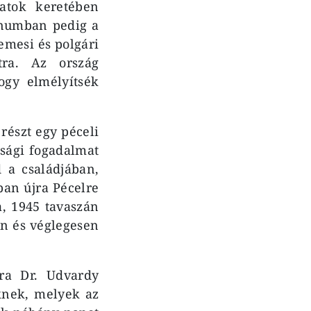
latok keretében
eanumban pedig a
emesi és polgári
tra. Az ország
ogy elmélyítsék
részt egy péceli
asági fogadalmat
d a családjában,
an újra Pécelre
a, 1945 tavaszán
en és véglegesen
ra Dr. Udvardy
knek, melyek az