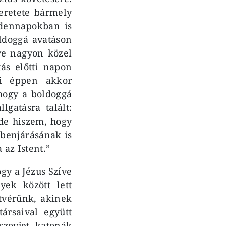
zeretete bármely
ndennapokban is
ldoggá avatáson
ye nagyon közel
ás előtti napon
ki éppen akkor
 hogy a boldoggá
gatásra talált:
de hiszem, hogy
zbenjárásának is
 az Istent.”
gy a Jézus Szíve
yek között lett
tvérünk, akinek
ársaival együtt
szovjet katonák