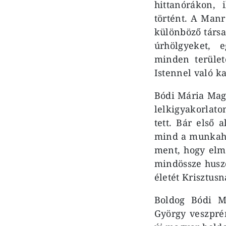
hittanórákon, 
történt. A Manr
különböző társa
úrhölgyeket, 
minden terület
Istennel való k
Bódi Mária Magd
lelkigyakorlato
tett. Bár első 
mind a munkahe
ment, hogy elmé
mindössze huszo
életét Krisztus
Boldog Bódi M
György veszpré