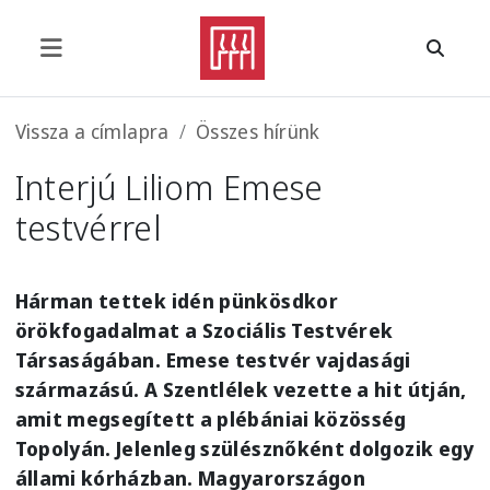
Ugrás a tartalomra
Morzsa
Vissza a címlapra
Összes hírünk
Interjú Liliom Emese
testvérrel
Hárman tettek idén pünkösdkor
örökfogadalmat a Szociális Testvérek
Társaságában. Emese testvér vajdasági
származású. A Szentlélek vezette a hit útján,
amit megsegített a plébániai közösség
Topolyán. Jelenleg szülésznőként dolgozik egy
állami kórházban. Magyarországon