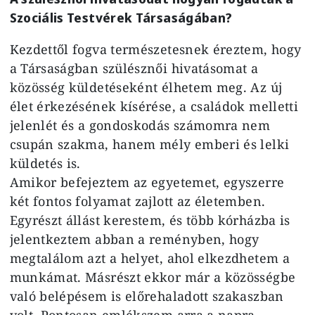
Szociális Testvérek Társaságában?
Kezdettől fogva természetesnek éreztem, hogy
a Társaságban szülésznői hivatásomat a
közösség küldetéseként élhetem meg. Az új
élet érkezésének kísérése, a családok melletti
jelenlét és a gondoskodás számomra nem
csupán szakma, hanem mély emberi és lelki
küldetés is.
Amikor befejeztem az egyetemet, egyszerre
két fontos folyamat zajlott az életemben.
Egyrészt állást kerestem, és több kórházba is
jelentkeztem abban a reményben, hogy
megtalálom azt a helyet, ahol elkezdhetem a
munkámat. Másrészt ekkor már a közösségbe
való belépésem is előrehaladott szakaszban
volt. Pontosan emlékszem arra a napra,