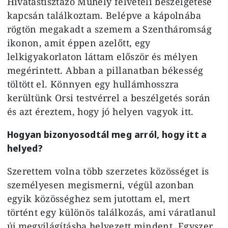
Hivatástisztázó Műhely felvételi beszélgetése
kapcsán találkoztam. Belépve a kápolnába
rögtön megakadt a szemem a Szentháromság
ikonon, amit éppen azelőtt, egy
lelkigyakorlaton láttam először és mélyen
megérintett. Abban a pillanatban békesség
töltött el. Könnyen egy hullámhosszra
kerültünk Orsi testvérrel a beszélgetés során
és azt éreztem, hogy jó helyen vagyok itt.
Hogyan bizonyosodtál meg arról, hogy itt a
helyed?
Szerettem volna több szerzetes közösséget is
személyesen megismerni, végül azonban
egyik közösséghez sem jutottam el, mert
történt egy különös találkozás, ami váratlanul
új megvilágításba helyezett mindent. Egyszer