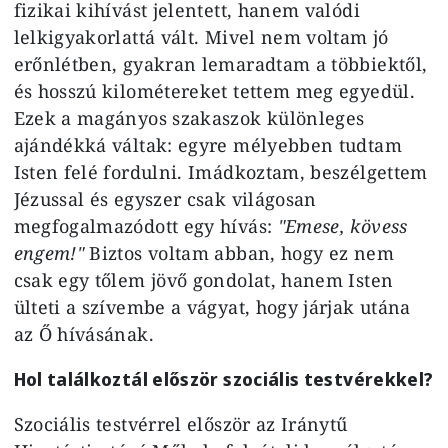
fizikai kihívást jelentett, hanem valódi
lelkigyakorlattá vált. Mivel nem voltam jó
erőnlétben, gyakran lemaradtam a többiektől,
és hosszú kilométereket tettem meg egyedül.
Ezek a magányos szakaszok különleges
ajándékká váltak: egyre mélyebben tudtam
Isten felé fordulni. Imádkoztam, beszélgettem
Jézussal és egyszer csak világosan
megfogalmazódott egy hívás:
"Emese, kövess
engem!"
Biztos voltam abban, hogy ez nem
csak egy tőlem jövő gondolat, hanem Isten
ülteti a szívembe a vágyat, hogy járjak utána
az Ő hívásának.
Hol találkoztál először szociális testvérekkel?
Szociális testvérrel először az Iránytű