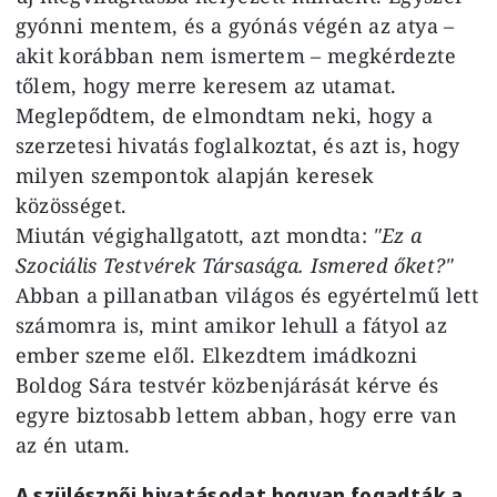
gyónni mentem, és a gyónás végén az atya –
akit korábban nem ismertem – megkérdezte
tőlem, hogy merre keresem az utamat.
Meglepődtem, de elmondtam neki, hogy a
szerzetesi hivatás foglalkoztat, és azt is, hogy
milyen szempontok alapján keresek
közösséget.
Miután végighallgatott, azt mondta:
"Ez a
Szociális Testvérek Társasága. Ismered őket?"
Abban a pillanatban világos és egyértelmű lett
számomra is, mint amikor lehull a fátyol az
ember szeme elől. Elkezdtem imádkozni
Boldog Sára testvér közbenjárását kérve és
egyre biztosabb lettem abban, hogy erre van
az én utam.
A szülésznői hivatásodat hogyan fogadták a