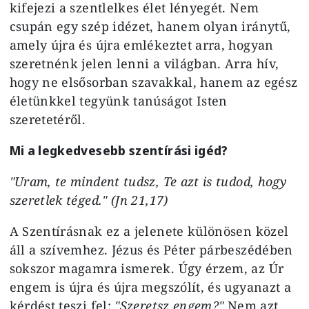
kifejezi a szentlelkes élet lényegét. Nem
csupán egy szép idézet, hanem olyan iránytű,
amely újra és újra emlékeztet arra, hogyan
szeretnénk jelen lenni a világban. Arra hív,
hogy ne elsősorban szavakkal, hanem az egész
életünkkel tegyünk tanúságot Isten
szeretetéről.
Mi a legkedvesebb szentírási igéd?
"Uram, te mindent tudsz, Te azt is tudod, hogy
szeretlek téged." (Jn 21,17)
A Szentírásnak ez a jelenete különösen közel
áll a szívemhez. Jézus és Péter párbeszédében
sokszor magamra ismerek. Úgy érzem, az Úr
engem is újra és újra megszólít, és ugyanazt a
kérdést teszi fel:
"Szeretsz engem?"
Nem azt