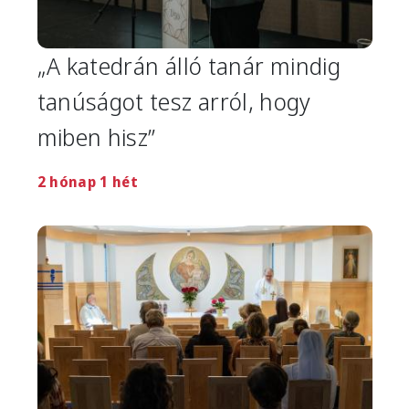
„A katedrán álló tanár mindig
tanúságot tesz arról, hogy
miben hisz”
2 hónap 1 hét
Image