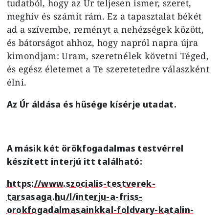
tudatból, hogy az Úr teljesen ismer, szeret,
meghív és számít rám. Ez a tapasztalat békét
ad a szívembe, reményt a nehézségek között,
és bátorságot ahhoz, hogy napról napra újra
kimondjam: Uram, szeretnélek követni Téged,
és egész életemet a Te szeretetedre válaszként
élni.
Az Úr áldása és hűsége kísérje utadat.
A másik két örökfogadalmas testvérrel
készített interjú itt található:
https://www.szocialis-testverek-
tarsasaga.hu/l/interju-a-friss-
orokfogadalmasainkkal-foldvary-katalin-