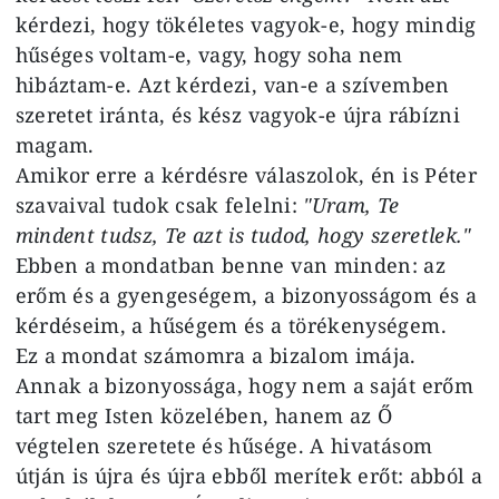
kérdezi, hogy tökéletes vagyok-e, hogy mindig
hűséges voltam-e, vagy, hogy soha nem
hibáztam-e. Azt kérdezi, van-e a szívemben
szeretet iránta, és kész vagyok-e újra rábízni
magam.
Amikor erre a kérdésre válaszolok, én is Péter
szavaival tudok csak felelni:
"Uram, Te
mindent tudsz, Te azt is tudod, hogy szeretlek."
Ebben a mondatban benne van minden: az
erőm és a gyengeségem, a bizonyosságom és a
kérdéseim, a hűségem és a törékenységem.
Ez a mondat számomra a bizalom imája.
Annak a bizonyossága, hogy nem a saját erőm
tart meg Isten közelében, hanem az Ő
végtelen szeretete és hűsége. A hivatásom
útján is újra és újra ebből merítek erőt: abból a