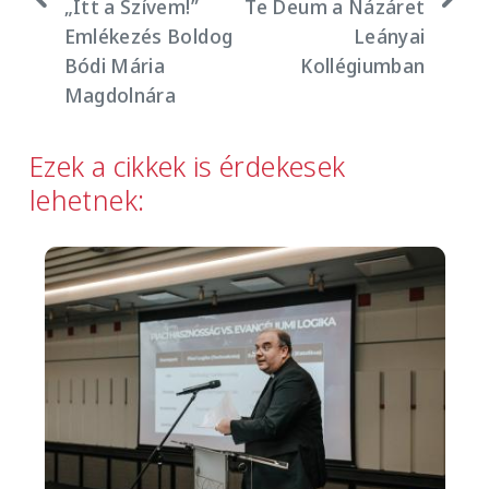
„Itt a Szívem!”
Te Deum a Názáret
Emlékezés Boldog
Leányai
Bódi Mária
Kollégiumban
Magdolnára
Ezek a cikkek is érdekesek
lehetnek:
Image