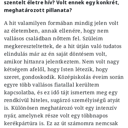
szentelt életre hív? Volt ennek egy konkrét,
meghatározott pillanata?
A hit valamilyen formában mindig jelen volt
az életemben, annak ellenére, hogy nem
vallásos családban nőttem fel. Szüleim
megkereszteltettek, de a hit útján való tudatos
elindulás már az én saját döntésem volt,
amikor hittanra jelentkeztem. Nem volt nagy
kétségem afelől, hogy Isten létezik, hogy
szeret, gondoskodik. Középiskolás éveim során
egyre több vallásos fiatallal kerültem
kapcsolatba, és ez idő tájt ismertem meg egy
rendkívül hiteles, sugárzó személyiségű atyát
is. Különösen meghatározó volt egy intenzív
nyár, amelynek része volt egy többnapos
kerékpártúra is. Ez az út számomra nemcsak