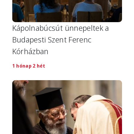
Kápolnabúcsút ünnepeltek a
Budapesti Szent Ferenc
Kórházban
1 hónap 2 hét
Image