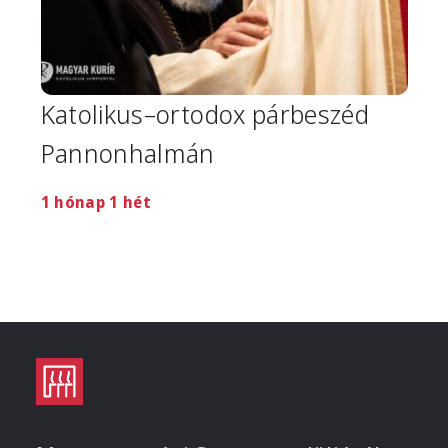
Katolikus–ortodox párbeszéd
Pannonhalmán
1 hónap 1 hét