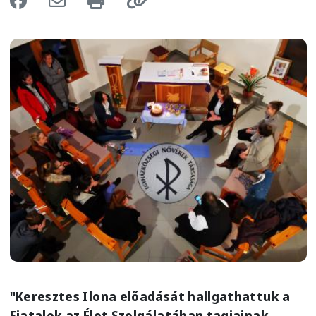
Image
"Keresztes Ilona előadását hallgathattuk a
Fiatalok az Élet Szolgálatában tagjainak