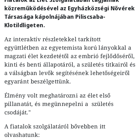
közreműködésével az Egyházközségi Nővérek
Társasága kápolnájában Piliscsaba-
Klotildligeten.
Az interaktív részletekkel tarkított
együttlétben az egyetemista korú lányokkal a
magzati élet kezdetétől az embrió fejlődőséről,
kinti és benti állapotáról, a születés titkairól és
a válságban levők segítésének lehetőségeiről
egyaránt beszélgettünk.
Élmény volt meghatározni az élet első
pillanatát, és megünnepelni a születés
csodáját."
A fiatalok szolgálatáról bővebben itt
olvashatunk: