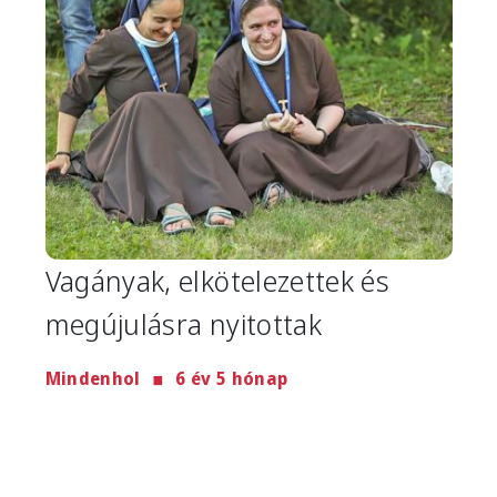
Vagányak, elkötelezettek és
megújulásra nyitottak
Mindenhol
6 év 5 hónap