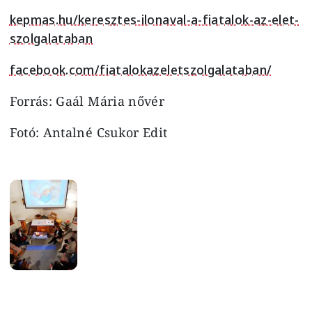
kepmas.hu/keresztes-ilonaval-a-fiatalok-az-elet-
szolgalataban
facebook.com/fiatalokazeletszolgalataban/
Forrás: Gaál Mária nővér
Fotó: Antalné Csukor Edit
Image
Image
Image