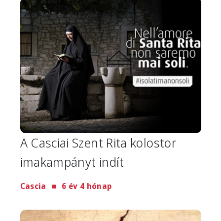
Image
A Casciai Szent Rita kolostor
imakampányt indít
Cascia
6 év 4 hónap
Image