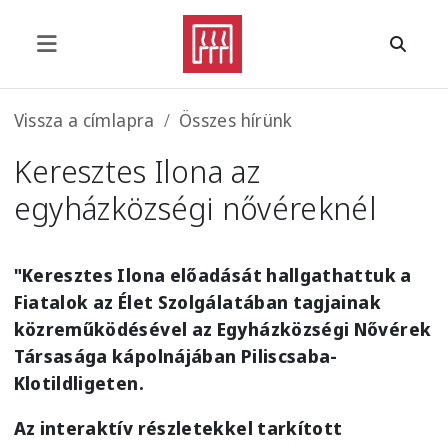
Ugrás a tartalomra
Morzsa
Vissza a címlapra
Összes hírünk
Keresztes Ilona az
egyházközségi nővéreknél
"Keresztes Ilona előadását hallgathattuk a
Fiatalok az Élet Szolgálatában tagjainak
közreműködésével az Egyházközségi Nővérek
Társasága kápolnájában Piliscsaba-
Klotildligeten.
Az interaktív részletekkel tarkított