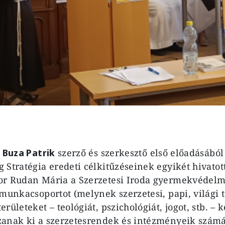
z
Buza Patrik
szerző és szerkesztő első előadásából 
 Stratégia eredeti célkitűzéseinek egyikét hivatot
or Rudan Mária a Szerzetesi Iroda gyermekvédelmi
munkacsoportot (melynek szerzetesi, papi, világi t
rületeket – teológiát, pszichológiát, jogot, stb. – 
zanak ki a szerzetesrendek és intézményeik szám