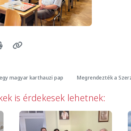
egy magyar karthauzi pap
Megrendezték a Szerz
kkek is érdekesek lehetnek:
Image
I