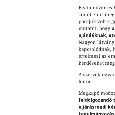
Beáta nővér és 
címében is meg
pontjuk volt a
mutatni, hogy
a
ajándéknak, ez
Nagyon látványo
kapcsolódnak, 
értelmezi az em
kérdéseket meg
A szerzők ugyan
lenne.
Megkapó módon t
feldolgozandó 
eljárásrendi k
tanulmányozásá