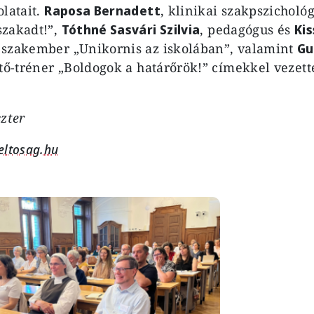
olatait.
Raposa Bernadett
, klinikai szakpszicholó
szakadt!”,
Tóthné Sasvári Szilvia
, pedagógus és
Kis
 szakember „Unikornis az iskolában”, valamint
Gu
ztő-tréner „Boldogok a határőrök!” címekkel vezett
szter
ltosag.hu