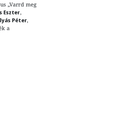
gus „Varrd meg
s Eszter
,
lyás Péter
,
ék a