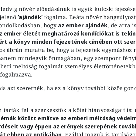
Hedvig nővér előadásának is egyik kulcskifejezése
jelenő
’ajándék’
fogalma. Beáta nővér hangsúlyozt
 gondolkodásban, hogy
az ember ajándék
, de arra i
z ember életét meghatározó kondíciókat is teki
ért a könyv minden fejezetének címében ott szere
s ábrán mutatta be, hogy a fejezetek egymáshoz 
hanem mindegyik önmagában, egy szempont fény
beri méltóság fogalmát személyes élettörténetekb
fogalmazva.
is azt szeretnék, ha ez a könyv további közös gon
árták fel a szerkesztők a kötet hiányosságait is:
témák között említve az emberi méltóság védelm
érdéseit vagy éppen az erények szerepének továb
t ebben az optikában.
Ezáltal maguk is tanúságot