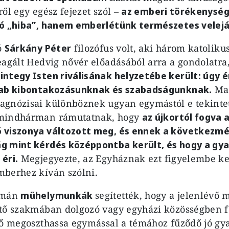
ől egy egész fejezet szól –
az emberi törékenység
ló „hiba”, hanem emberlétünk természetes velejá
ó
Sárkány Péter
filozófus volt, aki három katolikus
eagált Hedvig nővér előadásából arra a gondolatra
ntegy Isten riválisának helyzetébe került: úgy 
zab kibontakozásunknak és szabadságunknak.
Mac
agnózisai különböznek ugyan egymástól e tekinte
 mindhárman rámutatnak, hogy
az újkortól fogva az
 viszonya változott meg, és ennek a következmé
g mint kérdés középpontba került, és hogy a gy
éri.
Megjegyezte, az Egyháznak ezt figyelembe ke
mberhez kíván szólni.
amán
műhelymunkák
segítették, hogy a jelenlévő 
tő szakmában dolgozó vagy egyházi közösségben f
vő megoszthassa egymással a témához fűződő jó gya