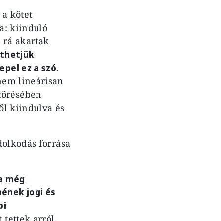
 a kötet
a: kiinduló
s rá akartak
nthetjük
pel ez a szó
.
nem lineárisan
törésében
ől kiindulva és
dolkodás forrása
a még
ének jogi és
bi
 tettek arról,