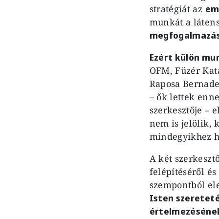
stratégiát az
em
munkát a látens
megfogalmazá
Ezért külön mu
OFM, Füzér Katal
Raposa Bernadet
– ők lettek enn
szerkesztője – 
nem is jelölik,
mindegyikhez ho
A két szerkeszt
felépítéséről és
szempontból el
Isten szeretet
értelmezésének