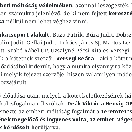
beri méltóság védelmében
, azonnal leszögezték, 
en számukra jelenlévő, de ki nem fejtett
kereszt
sa
nélkül nem lehet véghez vinni.
nkacsoport alakult:
Buza Patrik, Búza Judit, Dobs
in Judit, Gellai Judit, Lukács János SJ, Martos Le
t, Szabó Ráhel OP, Uzsalyné Pécsi Rita és Versegi
ek a kötetnek szerzői.
Versegi Beáta
– aki a kötet 
előadásából kiderült, hogy a munka olyannyira közö
 ki melyik fejezet szerzője, hiszen valamilyen mó
zzájárult.
ő előadása után, melyek a kötet keletkezésének há
 kulcsfogalmairól szóltak,
Deák Viktória Hedvig O
emezte az emberi méltóság fogalmát a
teremtetts
ének megelőző és ingyenes volta, az emberi vége
 kérdéseit
körüljárva.