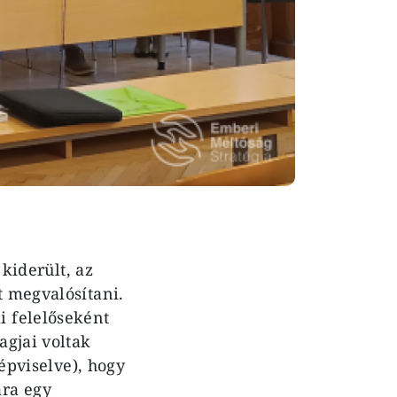
kiderült, az
t megvalósítani.
 felelőseként
agjai voltak
képviselve), hogy
ára egy