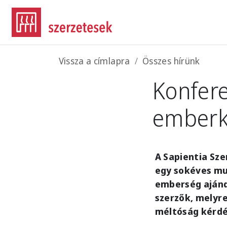
Ugrás a tartalomra
Morzsa
Vissza a címlapra
Összes hírünk
Konfere
emberk
A Sapientia Sze
egy sokéves mu
emberség ajánd
szerzők, melyr
méltóság kérdé