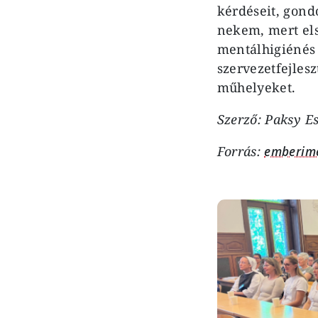
kérdéseit, gond
nekem, mert el
mentálhigiénés
szervezetfejles
műhelyeket.
Szerző: Paksy E
Forrás:
emberime
Image