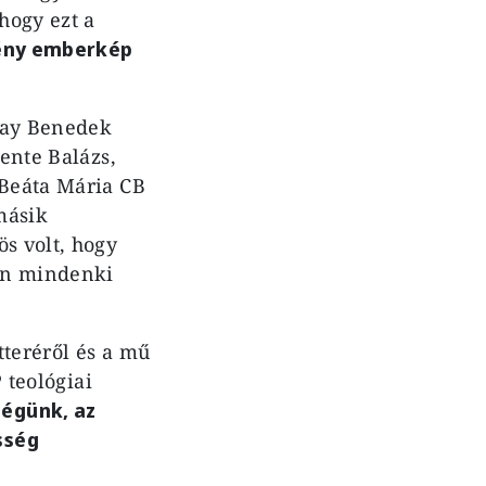
hogy ezt a
ény emberkép
zay Benedek
vente Balázs,
 Beáta Mária CB
másik
s volt, hogy
don mindenki
tteréről és a mű
P
teológiai
égünk, az
sség