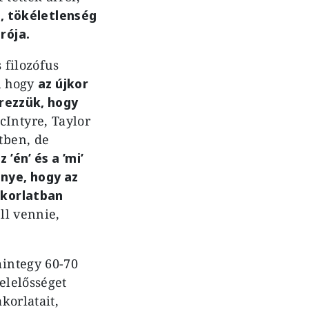
, tökéletlenség
rója.
 filozófus
, hogy
az újkor
érezzük, hogy
Intyre, Taylor
tben, de
 ’én’ és a ’mi’
nye, hogy az
akorlatban
ll vennie,
mintegy 60-70
elelősséget
korlatait,