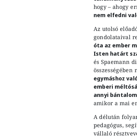
hogy – ahogy err
nem elfedni va
Az utolsó előad
gondolataival r
óta az ember mi
Isten határt s
és Spaemann di
összességében
egymáshoz való
emberi méltósá
annyi bántalom 
amikor a mai e
A délután foly
pedagógus, segí
vállaló résztve