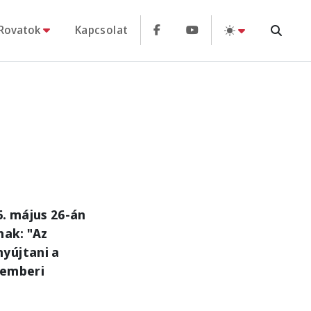
Rovatok
Kapcsolat
6. május 26-án
ak: "Az
yújtani a
 emberi