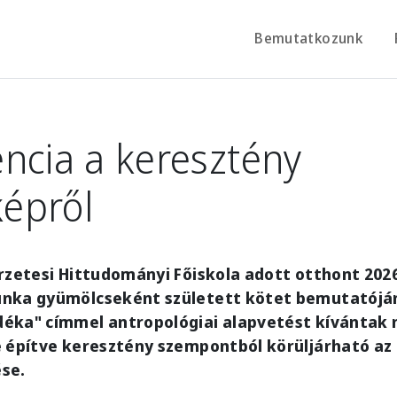
Bemutatkozunk
ncia a keresztény
épről
rzetesi Hittudományi Főiskola adott otthont 202
nka gyümölcseként született kötet bemutatóján
éka" címmel antropológiai alapvetést kívántak n
e építve keresztény szempontból körüljárható az
se.