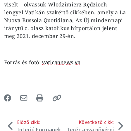
viselt – olvassuk Włodzimierz Rędzioch
lengyel Vatikán szakértő cikkében, amely a La
Nuova Bussola Quotidiana, Az Új mindennapi
iránytű c. olasz katolikus hírportálon jelent
meg 2021. december 29-én.
Forrás és fotó:
vaticannews.va
Előző cikk:
Következő cikk:
Interjú Formanek
Teréz anya nővérei