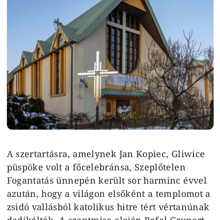
A szertartásra, amelynek Jan Kopiec, Gliwice
püspöke volt a főcelebránsa, Szeplőtelen
Fogantatás ünnepén került sor harminc évvel
azután, hogy a világon elsőként a templomot a
zsidó vallásból katolikus hitre tért vértanúnak
dedikálták. A szentmise elején Rafał Grunert