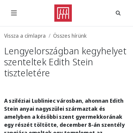
Ugrás a tartalomra
Morzsa
Vissza a címlapra
Összes hírünk
Lengyelországban kegyhelyet
szenteltek Edith Stein
tiszteletére
A sziléziai Lubliniec városban, ahonnan Edith
Stein anyai nagyszülei származtak és
amelyben a későbbi szent gyermekkorának
egy részét töltötte, december 8-án szentély
rangjára emeltek egy templomot az