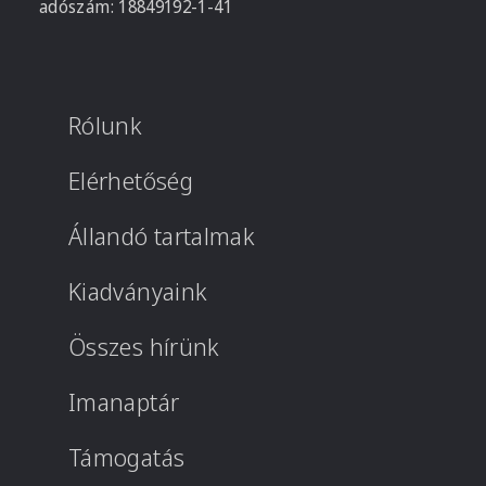
adószám: 18849192-1-41
Rólunk
Elérhetőség
Állandó tartalmak
Kiadványaink
Összes hírünk
Imanaptár
Támogatás