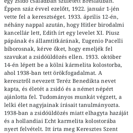
egy zsidó családban született Breslauban.
Éppen száz évvel ezelőtt, 1922. január 1-jén
vette fel a keresztséget. 1933. április 12-én,
néhány nappal azután, hogy Hitler birodalmi
kancellár lett, Edith írt egy levelet XI. Piusz
pápának és államtitkárának, Eugenio Pacelli
bíborosnak, kérve őket, hogy emeljék fel
szavukat a zsidóüldözés ellen. 1933. október
14-én lépett be a kölni kármelita kolostorba,
ahol 1938-ban tett örökfogadalmat. A
keresztről nevezett Teréz Benedikta nevet
kapta, és életét a zsidó és a német népért
ajánlotta fel. Tudományos munkát végzett, a
lelki élet nagyjainak írásait tanulmányozta.
1938-ban a zsidóüldözés miatt elhagyta hazáját
és a hollandiai Echt karmelita kolostorába
nyert felvételt. Itt írta meg Keresztes Szent