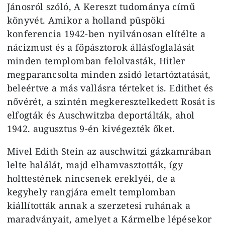
Jánosról szóló, A Kereszt tudománya című
könyvét. Amikor a holland püspöki
konferencia 1942-ben nyilvánosan elítélte a
nácizmust és a főpásztorok állásfoglalását
minden templomban felolvasták, Hitler
megparancsolta minden zsidó letartóztatását,
beleértve a más vallásra térteket is. Edithet és
nővérét, a szintén megkeresztelkedett Rosát is
elfogták és Auschwitzba deportálták, ahol
1942. augusztus 9-én kivégezték őket.
Mivel Edith Stein az auschwitzi gázkamrában
lelte halálát, majd elhamvasztották, így
holttestének nincsenek ereklyéi, de a
kegyhely rangjára emelt templomban
kiállították annak a szerzetesi ruhának a
maradványait, amelyet a Kármelbe lépésekor