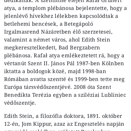
atya, a templom plébánosa bejelentette, hogy a
jelenlévő hívekhez lélekben kapcsolódtak a
betlehemi bencések, a Betegápoló
Irgalmasrend Názáretben élő szerzetesei,
valamint a német város, ahol Edith Stein
megkeresztelkedett, Bad Bergzabern
plébánosa. Rafał atya emlékeztetett rá, hogy a
vértanút Szent II. János Pál 1987-ben Kölnben
iktatta a boldogok közé, majd 1998-ban
Rómában avatta szentté és 1999-ben tette meg
Európa társvédőszentjévé. 2008 óta Szent
Benedikta Terézia egyben a sziléziai Lubliniec
védőszentje.
Edith Stein, a filozófia doktora, 1891. október
12-én, Jom Kippur, azaz az Engesztelés napján