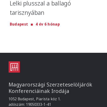
Lelki plusszal a ballagó
tarisznyában
Budapest
4 év 6 hónap
Magyarországi Szerzeteselöljárók
Konferenciáinak Irodája
1052 Budapest, Piarista köz 1.
adószám: 19050333-1-41