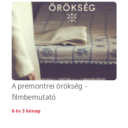
Image
A premontrei örökség -
filmbemutató
6 év 3 hónap