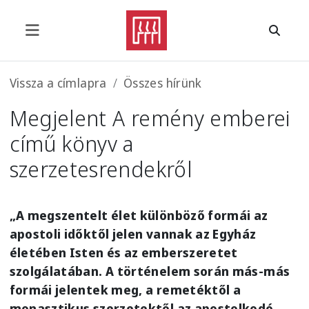
Ugrás a tartalomra
Morzsa
Vissza a címlapra
Összes hírünk
Megjelent A remény emberei
című könyv a
szerzetesrendekről
„A megszentelt élet különböző formái az
apostoli időktől jelen vannak az Egyház
életében Isten és az emberszeretet
szolgálatában. A történelem során más-más
formái jelentek meg, a remetéktől a
monasztikus szerzetektől az apostolkodó