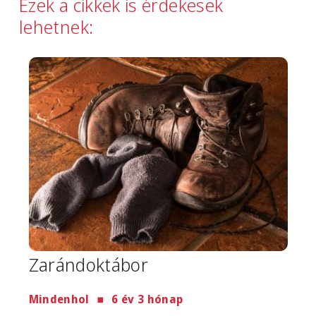
Ezek a cikkek is érdekesek
lehetnek:
Image
Zarándoktábor
Mindenhol
6 év 3 hónap