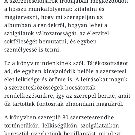
A szerzeteselöljárók irodájában megkezdődött
a hosszú munkafolyamat: kitalálni és
megtervezni, hogy mi szerepeljen az
albumban a rendekről, hogyan lehet a
szolgálatok változatosságát, az életvitel
sokféleségét bemutatni, és egyben
személyessé is tenni.
Ez a könyv mindenkinek szól. Tájékozottságot
ad, de egyben kirajzolódik belőle a szerzetesi
élet lelkisége és öröme is. A leírásokat maguk
a szerzetesközösségek bocsátották
rendelkezésünkre, így az szerepel benne, amit
ők tartottak fontosnak elmondani magukról.
A könyvben szereplő 80 szerzetesrendbe
történetükön, lelkiségükön, szolgálataikon
keresztül nyerhetünk bepillantást, mindezt