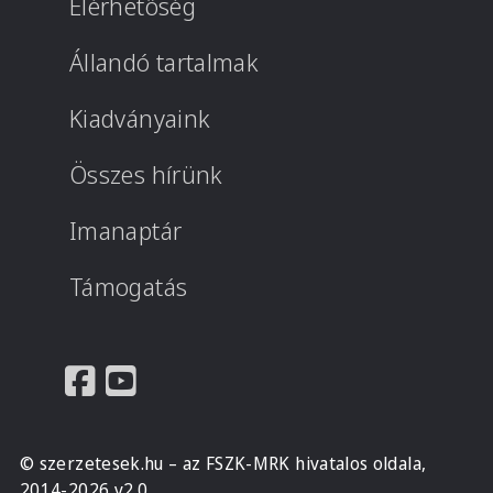
Elérhetőség
Állandó tartalmak
Kiadványaink
Összes hírünk
Imanaptár
Támogatás
© szerzetesek.hu – az FSZK-MRK hivatalos oldala,
2014-2026 v2.0