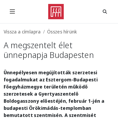
Ugrás a tartalomra
Morzsa
Vissza a címlapra
Összes hírünk
A megszentelt élet
ünnepnapja Budapesten
Ünnepélyesen megújították szerzetesi
fogadalmukat az Esztergom-Budapesti
Főegyházmegye területén működő
szerzetesek a Gyertyaszentelő
Boldogasszony előestéjén, február 1-jén a
budapesti Örökimádás-templomban
bemutatott szentmisén. A szentmisét