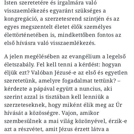
Isten szeretetére és irgalmára való
visszaemlékezés egyaránt szükséges a
kongregáció, a szerzetesrend szintjén és az
egyes megszentelt életet élők személyes
élettörténetében is, mindkettőben fontos az
első hívásra való visszaemlékezés.
A jelen megélésében az evangélium a legelső
életszabály. Fel kell tenni a kérdést: hogyan
éljük ezt? Valóban Jézusé-e az első és egyetlen
szeretetünk, amelyre fogadalmat tettünk? –
kérdezte a pápával együtt a nuncius, aki
szerint azzal is tisztában kell lenniük a
szerzeteseknek, hogy miként élik meg az Úr
hívását a közösségre. Vajon, amikor
szembesülnek a mai világ közönyével, érzik-e
azt a részvétet, amit Jézus érzett látva a