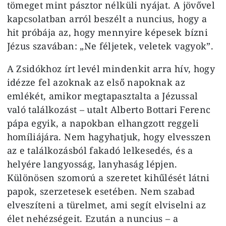
tömeget mint pásztor nélküli nyájat. A jövővel
kapcsolatban arról beszélt a nuncius, hogy a
hit próbája az, hogy mennyire képesek bízni
Jézus szavában: „Ne féljetek, veletek vagyok”.
A Zsidókhoz írt levél mindenkit arra hív, hogy
idézze fel azoknak az első napoknak az
emlékét, amikor megtapasztalta a Jézussal
való találkozást – utalt Alberto Bottari Ferenc
pápa egyik, a napokban elhangzott reggeli
homíliájára. Nem hagyhatjuk, hogy elvesszen
az e találkozásból fakadó lelkesedés, és a
helyére langyosság, lanyhaság lépjen.
Különösen szomorú a szeretet kihűlését látni
papok, szerzetesek esetében. Nem szabad
elveszíteni a türelmet, ami segít elviselni az
élet nehézségeit. Ezután a nuncius – a