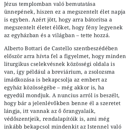
Jézus templomban való bemutatása
ünnepének, hiszen ez a megszentelt élet napja
is egyben. Azért jött, hogy arra bátorítsa a
megszentelt életet élőket, hogy fény legyenek
az egyházban és a világban – tette hozzá.
Alberto Bottari de Castello szentbeszédében
először arra hívta fel a figyelmet, hogy minden
liturgikus cselekvésnek közösségi oldala is
van, így például a breviárium, a zsolozsma
imádkozása is bekapcsolja az embert az
egyház közösségébe – még akkor is, ha
egyedül mondjuk. A nuncius arról is beszélt,
hogy bár a jelenlévőkben benne él a szeretet
lángja, itt vannak az ő őrangyalaik,
védőszentjeik, rendalapítóik is, ami még
inkább bekapcsol mindenkit az Istennel való