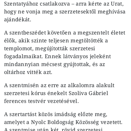
Szentatyához csatlakozva – arra kérte az Urat,
hogy ne vonja meg a szerzetesektől meghívása
ajándékát.
A szentbeszédet követően a megszentelt életet
élők, akik szinte teljesen megtöltötték a
templomot, megújították szerzetesi
fogadalmaikat. Ennek látványos jeleként
mindannyian mécsest gyújtottak, és az
oltárhoz vitték azt.
A szentmisén az erre az alkalomra alakult
szerzetesi kórus énekelt Szoliva Gábriel
ferences testvér vezetésével.
A szertartást közös imádság előzte meg,
amelyet a Nyolc Boldogság Közösség vezetett.
A szentmise után két, rövid szerzetesi