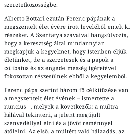
szeretetközösségbe.
Alberto Bottari ezután Ferenc pápának a
megszentelt élet évére írott leveléből emelt ki
részeket. A Szentatya szavaival hangsúlyozta,
hogy a keresztség által mindannyian
megkapjuk a kegyelmet, hogy Istenben éljük
életünket, de a szerzetesek és a papok a
cölibátus és az engedelmesség ígéretével
fokozottan részesülnek ebből a kegyelemből.
Ferenc pápa szerint három fő célkitűzése van
a megszentelt élet évének – ismertette a
nuncius –, melyek a következők: a múltra
hálával tekinteni, a jelent megújult
szenvedéllyel élni és a jövőt reménnyel
átölelni. Az első, a múltért való hálaadás, az