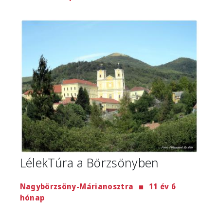
Image
LélekTúra a Börzsönyben
Nagybörzsöny-Márianosztra
11 év 6
hónap