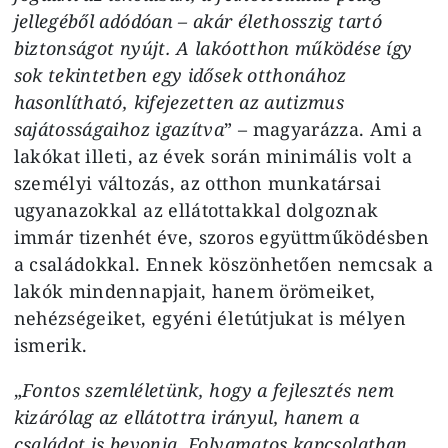
jellegéből adódóan – akár élethosszig tartó
biztonságot nyújt. A lakóotthon működése így
sok tekintetben egy idősek otthonához
hasonlítható, kifejezetten az autizmus
sajátosságaihoz igazítva
” – magyarázza. Ami a
lakókat illeti, az évek során minimális volt a
személyi változás, az otthon munkatársai
ugyanazokkal az ellátottakkal dolgoznak
immár tizenhét éve, szoros együttműködésben
a családokkal. Ennek köszönhetően nemcsak a
lakók mindennapjait, hanem örömeiket,
nehézségeiket, egyéni életútjukat is mélyen
ismerik.
„
Fontos szemléletünk, hogy a fejlesztés nem
kizárólag az ellátottra irányul, hanem a
családot is bevonja. Folyamatos kapcsolatban