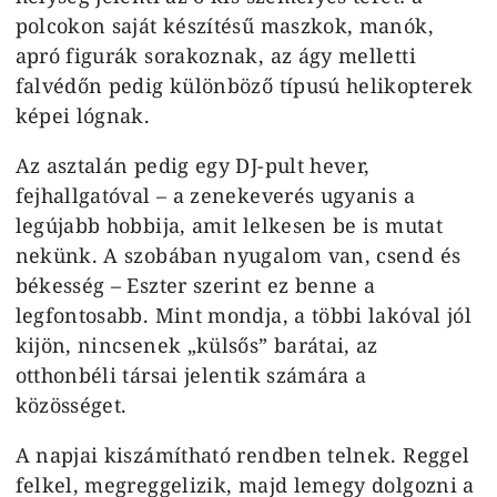
polcokon saját készítésű maszkok, manók,
apró figurák sorakoznak, az ágy melletti
falvédőn pedig különböző típusú helikopterek
képei lógnak.
Az asztalán pedig egy DJ-pult hever,
fejhallgatóval – a zenekeverés ugyanis a
legújabb hobbija, amit lelkesen be is mutat
nekünk. A szobában nyugalom van, csend és
békesség – Eszter szerint ez benne a
legfontosabb. Mint mondja, a többi lakóval jól
kijön, nincsenek „külsős” barátai, az
otthonbéli társai jelentik számára a
közösséget.
A napjai kiszámítható rendben telnek. Reggel
felkel, megreggelizik, majd lemegy dolgozni a