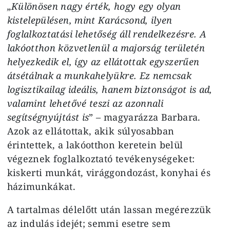
„Különösen nagy érték, hogy egy olyan
kistelepülésen, mint Karácsond, ilyen
foglalkoztatási lehetőség áll rendelkezésre. A
lakóotthon közvetlenül a majorság területén
helyezkedik el, így az ellátottak egyszerűen
átsétálnak a munkahelyükre. Ez nemcsak
logisztikailag ideális, hanem biztonságot is ad,
valamint lehetővé teszi az azonnali
segítségnyújtást is
”
–
magyarázza Barbara.
Azok az ellátottak, akik súlyosabban
érintettek, a lakóotthon keretein belül
végeznek foglalkoztató tevékenységeket:
kiskerti munkát, virággondozást, konyhai és
házimunkákat.
A tartalmas délelőtt után lassan megérezzük
az indulás idejét; semmi esetre sem