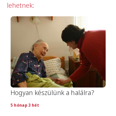
lehetnek:
Image
Hogyan készülünk a halálra?
5 hónap 3 hét