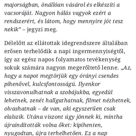
majorságban, önállóan vásárol és elkészíti a
vacsoráját.
Nagyon hálás vagyok ezért a
rendszerért, és látom, hogy mennyire jót tesz
nekik”
– jegyzi meg.
Délelőtt az ellátottak idegrendszere általában
erősen terhelődik a napi ingermennyiségtől,
így az egész napos folyamatos tevékenység
sokuk számára nagyon megerőltető lenne. „
Az,
hogy a napot megtörjük egy órányi csendes
pihenővel, kulcsfontosságú. Ilyenkor
visszavonulhatnak a szobájukba, egyedül
lehetnek, zenét hallgathatnak, filmet nézhetnek,
olvashatnak – de van, aki egyszerűen csak
elalszik. Utána viszont úgy jönnek ki, mintha
újraindították volna őket: kipihenten,
nyugodtan, újra terhelhetően. Ez a nap