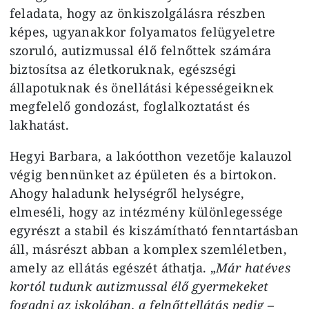
feladata, hogy az önkiszolgálásra részben
képes, ugyanakkor folyamatos felügyeletre
szoruló, autizmussal élő felnőttek számára
biztosítsa az életkoruknak, egészségi
állapotuknak és önellátási képességeiknek
megfelelő gondozást, foglalkoztatást és
lakhatást.
Hegyi Barbara, a lakóotthon vezetője kalauzol
végig bennünket az épületen és a birtokon.
Ahogy haladunk helységről helységre,
elmeséli, hogy az intézmény különlegessége
egyrészt a stabil és kiszámítható fenntartásban
áll, másrészt abban a komplex szemléletben,
amely az ellátás egészét áthatja. „
Már hatéves
kortól tudunk autizmussal élő gyermekeket
fogadni az iskolában, a felnőttellátás pedig –