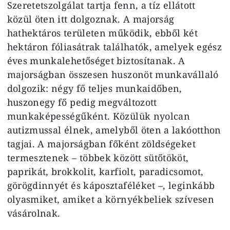
Szeretetszolgálat tartja fenn, a tíz ellátott
közül öten itt dolgoznak. A majorság
hathektáros területen működik, ebből két
hektáron fóliasátrak találhatók, amelyek egész
éves munkalehetőséget biztosítanak. A
majorságban összesen huszonöt munkavállaló
dolgozik: négy fő teljes munkaidőben,
huszonegy fő pedig megváltozott
munkaképességűként. Közülük nyolcan
autizmussal élnek, amelyből öten a lakóotthon
tagjai. A majorságban főként zöldségeket
termesztenek – többek között sütőtököt,
paprikát, brokkolit, karfiolt, paradicsomot,
görögdinnyét és káposztaféléket –, leginkább
olyasmiket, amiket a környékbeliek szívesen
vásárolnak.