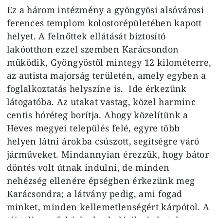
Ez a három intézmény a gyöngyösi alsóvárosi
ferences templom kolostorépületében kapott
helyet. A felnőttek ellátását biztosító
lakóotthon ezzel szemben Karácsondon
működik, Gyöngyöstől mintegy 12 kilométerre,
az autista majorság területén, amely egyben a
foglalkoztatás helyszíne is. Ide érkezünk
látogatóba. Az utakat vastag, közel harminc
centis hóréteg borítja. Ahogy közelítünk a
Heves megyei település felé, egyre több
helyen látni árokba csúszott, segítségre váró
járműveket. Mindannyian érezzük, hogy bátor
döntés volt útnak indulni, de minden
nehézség ellenére épségben érkezünk meg
Karácsondra; a látvány pedig, ami fogad
minket, minden kellemetlenségért kárpótol. A