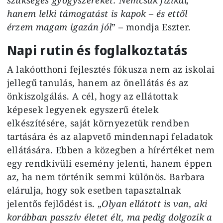
hanem lelki támogatást is kapok – és ettől
érzem magam igazán jól
” – mondja Eszter.
Napi rutin és foglalkoztatás
A lakóotthoni fejlesztés fókusza nem az iskolai
jellegű tanulás, hanem az önellátás és az
önkiszolgálás. A cél, hogy az ellátottak
képesek legyenek egyszerű ételek
elkészítésére, saját környezetük rendben
tartására és az alapvető mindennapi feladatok
ellátására. Ebben a közegben a hírértéket nem
egy rendkívüli esemény jelenti, hanem éppen
az, ha nem történik semmi különös. Barbara
elárulja, hogy sok esetben tapasztalnak
jelentős fejlődést is. „
Olyan ellátott is van, aki
korábban passzív életet élt, ma pedig dolgozik a