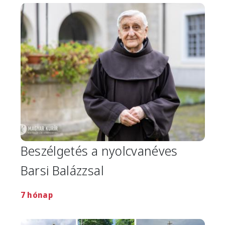
Image
Beszélgetés a nyolcvanéves
Barsi Balázzsal
7 hónap