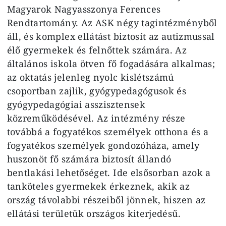
Magyarok Nagyasszonya Ferences
Rendtartomány. Az ASK négy tagintézményből
áll, és komplex ellátást biztosít az autizmussal
élő gyermekek és felnőttek számára. Az
általános iskola ötven fő fogadására alkalmas;
az oktatás jelenleg nyolc kislétszámú
csoportban zajlik, gyógypedagógusok és
gyógypedagógiai asszisztensek
közreműködésével. Az intézmény része
továbbá a fogyatékos személyek otthona és a
fogyatékos személyek gondozóháza, amely
huszonöt fő számára biztosít állandó
bentlakási lehetőséget. Ide elsősorban azok a
tanköteles gyermekek érkeznek, akik az
ország távolabbi részeiből jönnek, hiszen az
ellátási területük országos kiterjedésű.