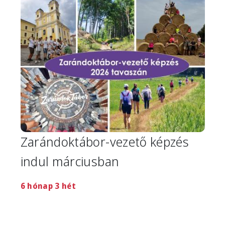
Image
Zarándoktábor-vezető képzés
indul márciusban
6 hónap 3 hét