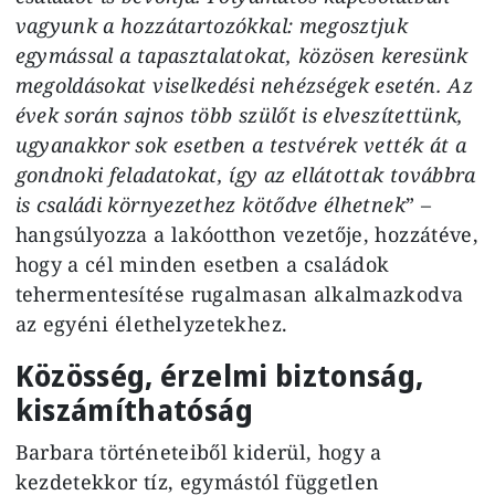
vagyunk a hozzátartozókkal: megosztjuk
egymással a tapasztalatokat, közösen keresünk
megoldásokat viselkedési nehézségek esetén. Az
évek során sajnos több szülőt is elveszítettünk,
ugyanakkor sok esetben a testvérek vették át a
gondnoki feladatokat, így az ellátottak továbbra
is családi környezethez kötődve élhetnek
” –
hangsúlyozza a lakóotthon vezetője, hozzátéve,
hogy a cél minden esetben a családok
tehermentesítése rugalmasan alkalmazkodva
az egyéni élethelyzetekhez.
Közösség, érzelmi biztonság,
kiszámíthatóság
Barbara történeteiből kiderül, hogy a
kezdetekkor tíz, egymástól független