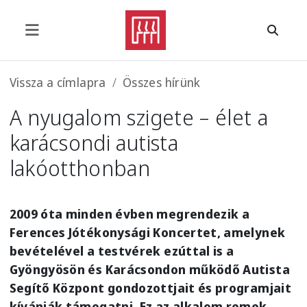
Ugrás a tartalomra
Morzsa
Vissza a címlapra
Összes hírünk
A nyugalom szigete – élet a
karácsondi autista
lakóotthonban
2009 óta minden évben megrendezik a
Ferences Jótékonysági Koncertet, amelynek
bevételével a testvérek ezúttal is a
Gyöngyösön és Karácsondon működő Autista
Segítő Központ gondozottjait és programjait
kívánják támogatni. Ez az alkalom remek