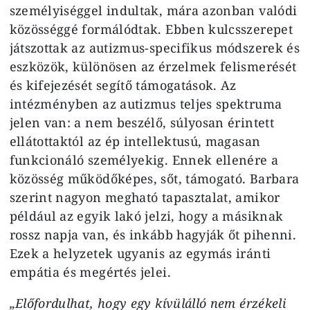
személyiséggel indultak, mára azonban valódi
közösséggé formálódtak. Ebben kulcsszerepet
játszottak az autizmus-specifikus módszerek és
eszközök, különösen az érzelmek felismerését
és kifejezését segítő támogatások. Az
intézményben az autizmus teljes spektruma
jelen van: a nem beszélő, súlyosan érintett
ellátottaktól az ép intellektusú, magasan
funkcionáló személyekig. Ennek ellenére a
közösség működőképes, sőt, támogató. Barbara
szerint nagyon megható tapasztalat, amikor
például az egyik lakó jelzi, hogy a másiknak
rossz napja van, és inkább hagyják őt pihenni.
Ezek a helyzetek ugyanis az egymás iránti
empátia és megértés jelei.
„Előfordulhat, hogy egy kívülálló nem érzékeli