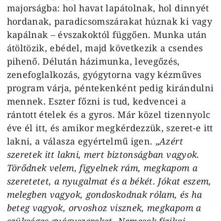
majorságba: hol havat lapátolnak, hol dinnyét
hordanak, paradicsomszárakat húznak ki vagy
kapálnak – évszakoktól függően. Munka után
átöltözik, ebédel, majd következik a csendes
pihenő. Délután házimunka, levegőzés,
zenefoglalkozás, gyógytorna vagy kézműves
program várja, péntekenként pedig kirándulni
mennek. Eszter főzni is tud, kedvencei a
rántott ételek és a gyros. Már közel tizennyolc
éve él itt, és amikor megkérdezzük, szeret-e itt
lakni, a válasza egyértelmű igen. „
Azért
szeretek itt lakni, mert biztonságban vagyok.
Törődnek velem, figyelnek rám, megkapom a
szeretetet, a nyugalmat és a békét. Jókat eszem,
melegben vagyok, gondoskodnak rólam, és ha
beteg vagyok, orvoshoz visznek, megkapom a
szükséges gyógyszereket. Nemcsak fizikai,