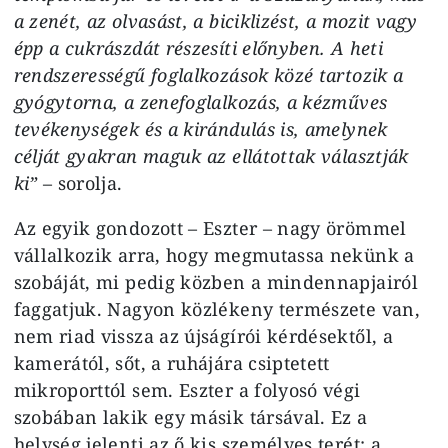
a zenét, az olvasást, a biciklizést, a mozit vagy
épp a cukrászdát részesíti előnyben. A heti
rendszerességű foglalkozások közé tartozik a
gyógytorna, a zenefoglalkozás, a kézműves
tevékenységek és a kirándulás is, amelynek
célját gyakran maguk az ellátottak választják
ki”
– sorolja.
Az egyik gondozott – Eszter – nagy örömmel
vállalkozik arra, hogy megmutassa nekünk a
szobáját, mi pedig közben a mindennapjairól
faggatjuk. Nagyon közlékeny természete van,
nem riad vissza az újságírói kérdésektől, a
kamerától, sőt, a ruhájára csiptetett
mikroporttól sem. Eszter a folyosó végi
szobában lakik egy másik társával. Ez a
helység jelenti az ő kis személyes terét: a