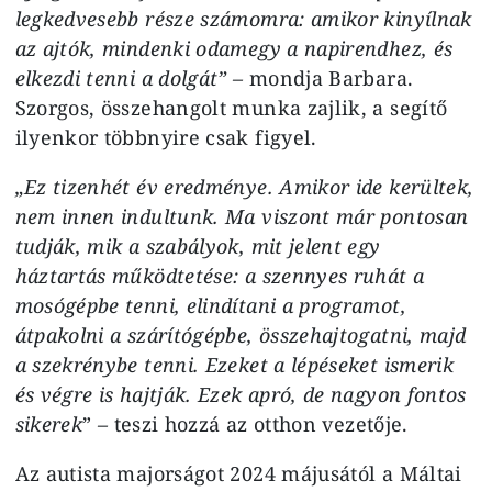
legkedvesebb része számomra: amikor kinyílnak
az ajtók, mindenki odamegy a napirendhez, és
elkezdi tenni a dolgát” –
mondja Barbara.
Szorgos, összehangolt munka zajlik, a segítő
ilyenkor többnyire csak figyel.
„Ez tizenhét év eredménye. Amikor ide kerültek,
nem innen indultunk. Ma viszont már pontosan
tudják, mik a szabályok, mit jelent egy
háztartás működtetése: a szennyes ruhát a
mosógépbe tenni, elindítani a programot,
átpakolni a szárítógépbe, összehajtogatni, majd
a szekrénybe tenni. Ezeket a lépéseket ismerik
és végre is hajtják. Ezek apró, de nagyon fontos
sikerek
”
–
teszi hozzá az otthon vezetője.
Az autista majorságot 2024 májusától a Máltai