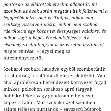
pontosan az ellátottak érzelmi állapotát, mi
azonban az évek során megtanultuk felismerni a
legapróbb jelzéseket is. Tudjuk, mikor van
szükség visszavonulásra, mikor nem szabad
ráerőltetni egy közös tevékenységet valakire, és
mikor segít a képes érzelemkifejezés. Az
elsődleges célunk ugyanis az érzelmi biztonság
megteremtése
” – jegyzi meg az
intézményvezető.
Szobáról szobára haladva egyből szembetűnik
a különbség a különböző életterek között. Van,
ahol aprólékosan berendezett környezet fogad
minket: polcokon sorakozó apró tárgyak,
hobbikellékek vagy gondosan elhelyezett
képek a falon. Más szobák ezzel szemben
szinte teljesen puritánok – egyszerű bútorok,