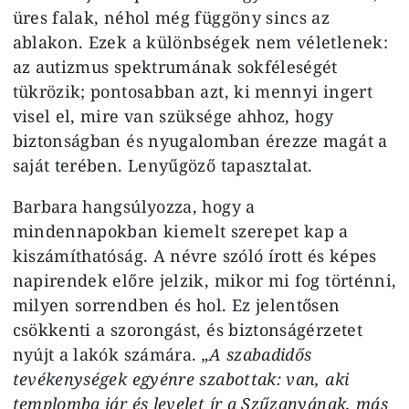
üres falak, néhol még függöny sincs az
ablakon. Ezek a különbségek nem véletlenek:
az autizmus spektrumának sokféleségét
tükrözik; pontosabban azt, ki mennyi ingert
visel el, mire van szüksége ahhoz, hogy
biztonságban és nyugalomban érezze magát a
saját terében. Lenyűgöző tapasztalat.
Barbara hangsúlyozza, hogy a
mindennapokban kiemelt szerepet kap a
kiszámíthatóság. A névre szóló írott és képes
napirendek előre jelzik, mikor mi fog történni,
milyen sorrendben és hol. Ez jelentősen
csökkenti a szorongást, és biztonságérzetet
nyújt a lakók számára.
„A szabadidős
tevékenységek egyénre szabottak: van, aki
templomba jár és levelet ír a Szűzanyának, más