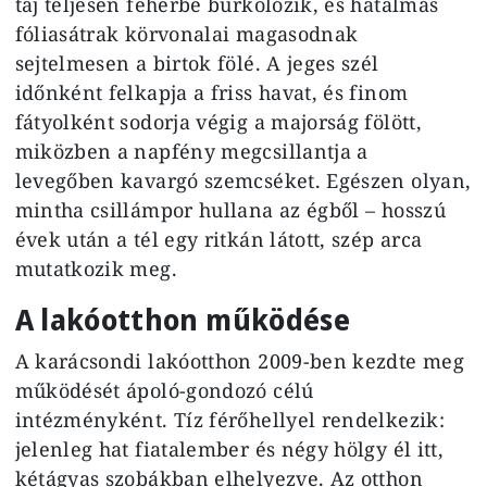
táj teljesen fehérbe burkolózik, és hatalmas
fóliasátrak körvonalai magasodnak
sejtelmesen a birtok fölé. A jeges szél
időnként felkapja a friss havat, és finom
fátyolként sodorja végig a majorság fölött,
miközben a napfény megcsillantja a
levegőben kavargó szemcséket. Egészen olyan,
mintha csillámpor hullana az égből – hosszú
évek után a tél egy ritkán látott, szép arca
mutatkozik meg.
A lakóotthon működése
A karácsondi lakóotthon 2009-ben kezdte meg
működését ápoló-gondozó célú
intézményként. Tíz férőhellyel rendelkezik:
jelenleg hat fiatalember és négy hölgy él itt,
kétágyas szobákban elhelyezve. Az otthon