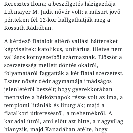
Keresztes Ilona; a beszélgetés házigazdája
Lobmayer M. Judit nővér volt; a műsort jövő
pénteken fél 12-kor hallgathatják meg a
Kossuth Rádióban.
A kérdező fiatalok eltérő vallási háttereket
képviseltek: katolikus, unitárius, illetve nem
vallásos környezetből származnak. Először a
szerzetesség mellett döntés okairól,
folyamatáról faggatták a két fiatal szerzetest.
Eszter nővér dédnagymamája imádságos
jelenlétéről beszélt; hogy gyerekkorában
mennyire a hétköznapok része volt az ima, a
templomi litániák és liturgiák; majd a
fiatalkori útkeresésről, a mehetnékről. A
kanadai útról, ami előtt azt hitte, a nagyvilág
hiányzik, majd Kanadában átélte, hogy