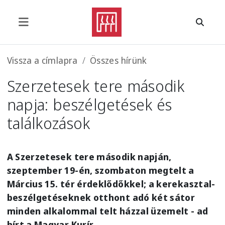
Ugrás a tartalomra
Morzsa
Vissza a címlapra
Összes hírünk
Szerzetesek tere második
napja: beszélgetések és
találkozások
A Szerzetesek tere második napján,
szeptember 19-én, szombaton megtelt a
Március 15. tér érdeklődőkkel; a kerekasztal-
beszélgetéseknek otthont adó két sátor
minden alkalommal telt házzal üzemelt - ad
hírt a Magyar Kurír.