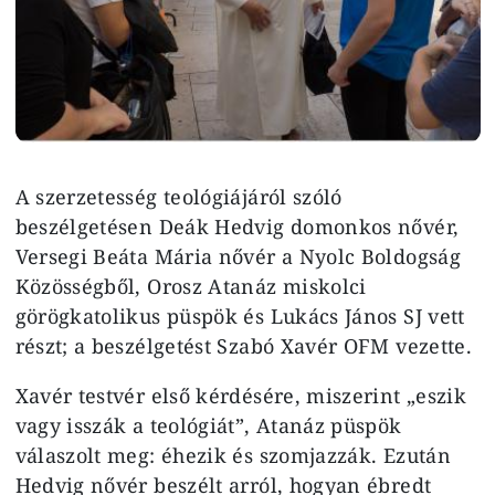
A szerzetesség teológiájáról szóló
beszélgetésen Deák Hedvig domonkos nővér,
Versegi Beáta Mária nővér a Nyolc Boldogság
Közösségből, Orosz Atanáz miskolci
görögkatolikus püspök és Lukács János SJ vett
részt; a beszélgetést Szabó Xavér OFM vezette.
Xavér testvér első kérdésére, miszerint „eszik
vagy isszák a teológiát”, Atanáz püspök
válaszolt meg: éhezik és szomjazzák. Ezután
Hedvig nővér beszélt arról, hogyan ébredt