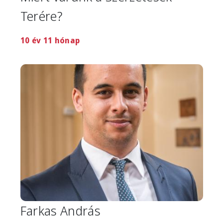
Terére?
10 év 11 hónap
Image
Farkas András