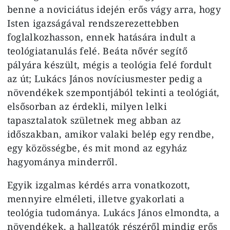
benne a noviciátus idején erős vágy arra, hogy
Isten igazságával rendszerezettebben
foglalkozhasson, ennek hatására indult a
teológiatanulás felé. Beáta nővér segítő
pályára készült, mégis a teológia felé fordult
az út; Lukács János novíciusmester pedig a
növendékek szempontjából tekinti a teológiát,
elsősorban az érdekli, milyen lelki
tapasztalatok születnek meg abban az
időszakban, amikor valaki belép egy rendbe,
egy közösségbe, és mit mond az egyház
hagyománya minderről.
Egyik izgalmas kérdés arra vonatkozott,
mennyire elméleti, illetve gyakorlati a
teológia tudománya. Lukács János elmondta, a
növendékek, a hallgatók részéről mindig erős