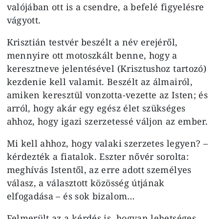
valójában ott is a csendre, a befelé figyelésre
vágyott.
Krisztián testvér beszélt a név erejéről,
mennyire ott motoszkált benne, hogy a
keresztneve jelentésével (Krisztushoz tartozó)
kezdenie kell valamit. Beszélt az álmairól,
amiken keresztül vonzotta-vezette az Isten; és
arról, hogy akár egy egész élet szükséges
ahhoz, hogy igazi szerzetessé váljon az ember.
Mi kell ahhoz, hogy valaki szerzetes legyen? –
kérdezték a fiatalok. Eszter nővér sorolta:
meghívás Istentől, az erre adott személyes
válasz, a választott közösség útjának
elfogadása – és sok bizalom…
Felmerült az a kérdés is, hogyan lehetséges