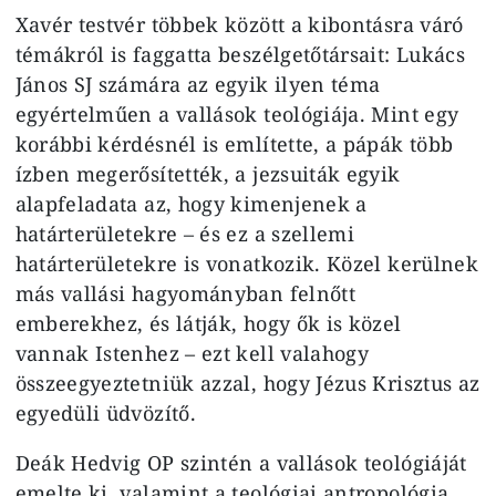
Xavér testvér többek között a kibontásra váró
témákról is faggatta beszélgetőtársait: Lukács
János SJ számára az egyik ilyen téma
egyértelműen a vallások teológiája. Mint egy
korábbi kérdésnél is említette, a pápák több
ízben megerősítették, a jezsuiták egyik
alapfeladata az, hogy kimenjenek a
határterületekre – és ez a szellemi
határterületekre is vonatkozik. Közel kerülnek
más vallási hagyományban felnőtt
emberekhez, és látják, hogy ők is közel
vannak Istenhez – ezt kell valahogy
összeegyeztetniük azzal, hogy Jézus Krisztus az
egyedüli üdvözítő.
Deák Hedvig OP szintén a vallások teológiáját
emelte ki, valamint a teológiai antropológia