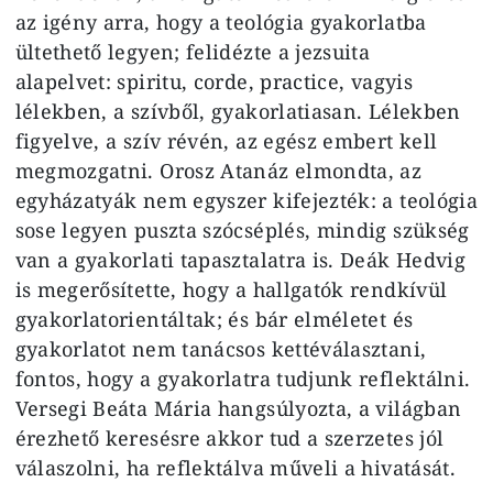
az igény arra, hogy a teológia gyakorlatba
ültethető legyen; felidézte a jezsuita
alapelvet: spiritu, corde, practice, vagyis
lélekben, a szívből, gyakorlatiasan. Lélekben
figyelve, a szív révén, az egész embert kell
megmozgatni. Orosz Atanáz elmondta, az
egyházatyák nem egyszer kifejezték: a teológia
sose legyen puszta szócséplés, mindig szükség
van a gyakorlati tapasztalatra is. Deák Hedvig
is megerősítette, hogy a hallgatók rendkívül
gyakorlatorientáltak; és bár elméletet és
gyakorlatot nem tanácsos kettéválasztani,
fontos, hogy a gyakorlatra tudjunk reflektálni.
Versegi Beáta Mária hangsúlyozta, a világban
érezhető keresésre akkor tud a szerzetes jól
válaszolni, ha reflektálva műveli a hivatását.