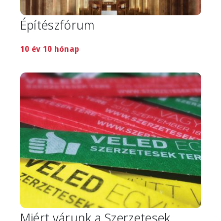
Építészfórum
10 év 10 hónap
Image
Miért várunk a Szerzetesek