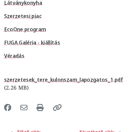
Látványkonyha
Szerzetesi piac
EcoOne program
FUGA Galéria - kiállítás
Véradás
szerzetesek_tere_kulonszam_lapozgatos_1.pdf
(2.26 MB)
Előző cikk:
Következő cikk: