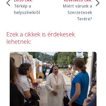
Térkép a
Miért várunk a
helyszínekről
Szerzetesek
Terére?
Ezek a cikkek is érdekesek
lehetnek:
Image