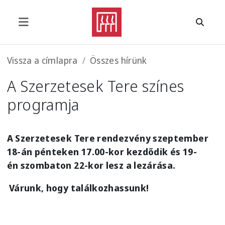
Ugrás a tartalomra
Morzsa
Vissza a címlapra
Összes hírünk
A Szerzetesek Tere színes
programja
A Szerzetesek Tere rendezvény
szeptember
18-án pénteken 17.00-
kor kezdődik és
19-
én szombaton 22-kor
lesz a lezárása.
Várunk, hogy találkozhassunk!