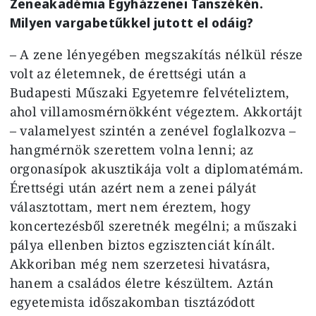
Zeneakadémia Egyházzenei Tanszékén.
Milyen vargabetűkkel jutott el odáig?
– A zene lényegében megszakítás nélkül része
volt az életemnek, de érettségi után a
Budapesti Műszaki Egyetemre felvételiztem,
ahol villamosmérnökként végeztem. Akkortájt
– valamelyest szintén a zenével foglalkozva –
hangmérnök szerettem volna lenni; az
orgonasípok akusztikája volt a diplomatémám.
Érettségi után azért nem a zenei pályát
választottam, mert nem éreztem, hogy
koncertezésből szeretnék megélni; a műszaki
pálya ellenben biztos egzisztenciát kínált.
Akkoriban még nem szerzetesi hivatásra,
hanem a családos életre készültem. Aztán
egyetemista időszakomban tisztázódott