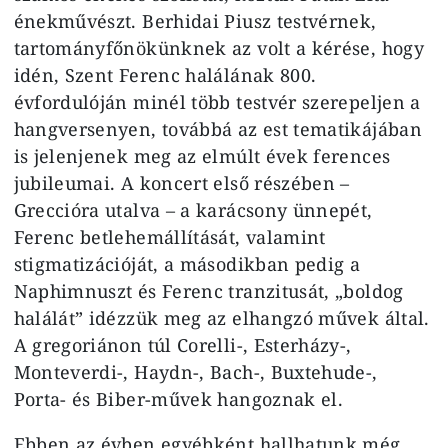
énekművészt. Berhidai Piusz testvérnek,
tartományfőnökünknek az volt a kérése, hogy
idén, Szent Ferenc halálának 800.
évfordulóján minél több testvér szerepeljen a
hangversenyen, továbbá az est tematikájában
is jelenjenek meg az elmúlt évek ferences
jubileumai. A koncert első részében –
Greccióra utalva – a karácsony ünnepét,
Ferenc betlehemállítását, valamint
stigmatizációját, a másodikban pedig a
Naphimnuszt és Ferenc tranzitusát, „boldog
halálát” idézzük meg az elhangzó művek által.
A gregoriánon túl Corelli-, Esterházy-,
Monteverdi-, Haydn-, Bach-, Buxtehude-,
Porta- és Biber-művek hangoznak el.
Ebben az évben egyébként hallhatunk még