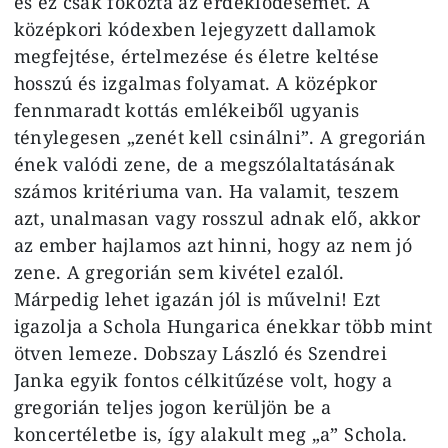
és ez csak fokozta az érdeklődésemet. A
középkori kódexben lejegyzett dallamok
megfejtése, értelmezése és életre keltése
hosszú és izgalmas folyamat. A középkor
fennmaradt kottás emlékeiből ugyanis
ténylegesen „zenét kell csinálni”. A gregorián
ének valódi zene, de a megszólaltatásának
számos kritériuma van. Ha valamit, teszem
azt, unalmasan vagy rosszul adnak elő, akkor
az ember hajlamos azt hinni, hogy az nem jó
zene. A gregorián sem kivétel ezalól.
Márpedig lehet igazán jól is művelni! Ezt
igazolja a Schola Hungarica énekkar több mint
ötven lemeze. Dobszay László és Szendrei
Janka egyik fontos célkitűzése volt, hogy a
gregorián teljes jogon kerüljön be a
koncertéletbe is, így alakult meg „a” Schola.