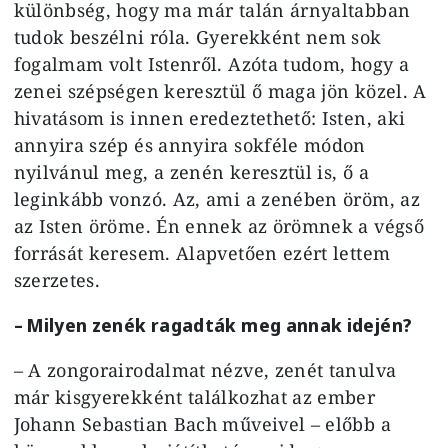
különbség, hogy ma már talán árnyaltabban
tudok beszélni róla. Gyerekként nem sok
fogalmam volt Istenről. Azóta tudom, hogy a
zenei szépségen keresztül ő maga jön közel. A
hivatásom is innen eredeztethető: Isten, aki
annyira szép és annyira sokféle módon
nyilvánul meg, a zenén keresztül is, ő a
leginkább vonzó. Az, ami a zenében öröm, az
az Isten öröme. Én ennek az örömnek a végső
forrását keresem. Alapvetően ezért lettem
szerzetes.
– Milyen zenék ragadták meg annak idején?
– A zongorairodalmat nézve, zenét tanulva
már kisgyerekként találkozhat az ember
Johann Sebastian Bach műveivel – előbb a