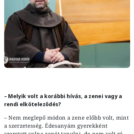
– Melyik volt a korábbi hívás, a zenei vagy a
rendi elköteleződés?
– Nem meglepő módon a zene előbb volt, mint
a szerzetesség. Édesanyám gyerekként
szeretett volna zenét tanulni, de nem volt rá