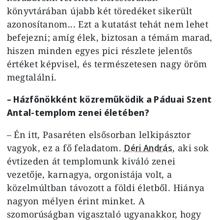
könyvtárában újabb két töredéket sikerült
azonosítanom... Ezt a kutatást tehát nem lehet
befejezni; amíg élek, biztosan a témám marad,
hiszen minden egyes pici részlete jelentős
értéket képvisel, és természetesen nagy öröm
megtalálni.
– Házfőnökként közreműködik a Páduai Szent
Antal-templom zenei életében?
– Én itt, Pasaréten elsősorban lelkipásztor
vagyok, ez a fő feladatom.
Déri András
, aki sok
évtizeden át templomunk kiváló zenei
vezetője, karnagya, orgonistája volt, a
közelmúltban távozott a földi életből. Hiánya
nagyon mélyen érint minket. A
szomorúságban vigasztaló ugyanakkor, hogy