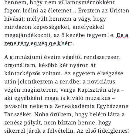
bennem, hogy nem villamosmérnökként
fogom leélni az életemet... Éreztem az Úristen
hívását; mélyült bennem a vágy, hogy
mindazon képességeket, amelyekkel
megajándékozott, az ő kezébe tegyem le.
De a
zene tényleg végig elkísért.
A gimnáziumi éveim végétől rendszeresen
orgonáltam, később két nyáron át
kántorképzős voltam. Az egyetem elvégzése
után jelentkeztem a rendbe; a noviciátus
végén magiszterem, Varga Kapisztrán atya –
aki egyébként maga is kiváló muzsikus –
javasolta nekem a Zeneakadémia Egyházzene
Tanszékét. Noha örültem, hogy belém látta a
zenész pályát, nem bíztam benne, hogy
sikerrel járok a felvételin. Az első (ideiglenes)