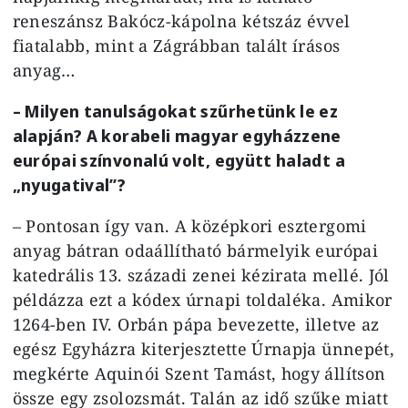
reneszánsz Bakócz-kápolna kétszáz évvel
fiatalabb, mint a Zágrábban talált írásos
anyag…
– Milyen tanulságokat szűrhetünk le ez
alapján? A korabeli magyar egyházzene
európai színvonalú volt, együtt haladt a
„nyugatival”?
– Pontosan így van. A középkori esztergomi
anyag bátran odaállítható bármelyik európai
katedrális 13. századi zenei kézirata mellé. Jól
példázza ezt a kódex úrnapi toldaléka. Amikor
1264-ben IV. Orbán pápa bevezette, illetve az
egész Egyházra kiterjesztette Úrnapja ünnepét,
megkérte Aquinói Szent Tamást, hogy állítson
össze egy zsolozsmát. Talán az idő szűke miatt