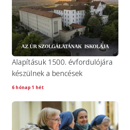
Alapításuk 1500. évfordulójára
készülnek a bencések
6 hónap 1 hét
Image