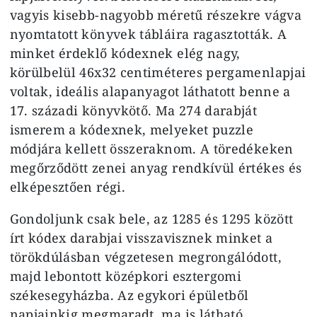
vagyis kisebb-nagyobb méretű részekre vágva
nyomtatott könyvek tábláira ragasztották. A
minket érdeklő kódexnek elég nagy,
körülbelül 46x32 centiméteres pergamenlapjai
voltak, ideális alapanyagot láthatott benne a
17. századi könyvkötő. Ma 274 darabját
ismerem a kódexnek, melyeket puzzle
módjára kellett összeraknom. A töredékeken
megőrződött zenei anyag rendkívül értékes és
elképesztően régi.
Gondoljunk csak bele, az 1285 és 1295 között
írt kódex darabjai visszavisznek minket a
törökdúlásban végzetesen megrongálódott,
majd lebontott középkori esztergomi
székesegyházba. Az egykori épületből
napjainkig megmaradt, ma is látható