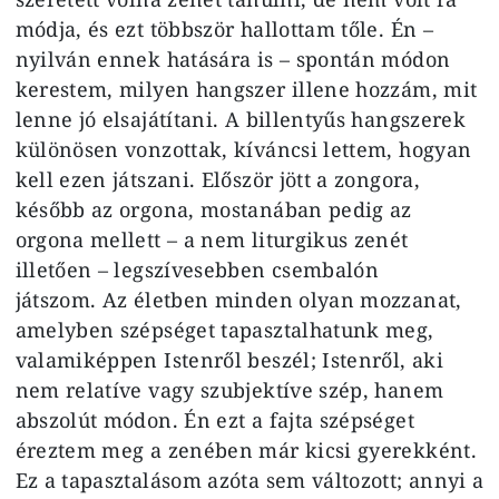
módja, és ezt többször hallottam tőle. Én –
nyilván ennek hatására is – spontán módon
kerestem, milyen hangszer illene hozzám, mit
lenne jó elsajátítani. A billentyűs hangszerek
különösen vonzottak, kíváncsi lettem, hogyan
kell ezen játszani. Először jött a zongora,
később az orgona, mostanában pedig az
orgona mellett – a nem liturgikus zenét
illetően – legszívesebben csembalón
játszom. Az életben minden olyan mozzanat,
amelyben szépséget tapasztalhatunk meg,
valamiképpen Istenről beszél; Istenről, aki
nem relatíve vagy szubjektíve szép, hanem
abszolút módon. Én ezt a fajta szépséget
éreztem meg a zenében már kicsi gyerekként.
Ez a tapasztalásom azóta sem változott; annyi a