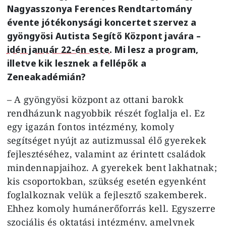
Nagyasszonya Ferences Rendtartomány
évente jótékonysági koncertet szervez a
gyöngyösi Autista Segítő Központ javára –
idén január 22-én este
. Mi lesz a program,
illetve kik lesznek a fellépők a
Zeneakadémián?
– A gyöngyösi központ az ottani barokk
rendházunk nagyobbik részét foglalja el. Ez
egy igazán fontos intézmény, komoly
segítséget nyújt az autizmussal élő gyerekek
fejlesztéséhez, valamint az érintett családok
mindennapjaihoz. A gyerekek bent lakhatnak;
kis csoportokban, szükség esetén egyenként
foglalkoznak velük a fejlesztő szakemberek.
Ehhez komoly humánerőforrás kell. Egyszerre
szociális és oktatási intézmény, amelynek