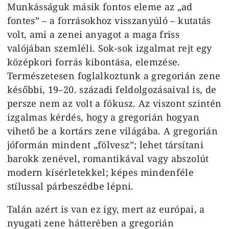
Munkásságuk másik fontos eleme az „ad
fontes” – a forrásokhoz visszanyúló – kutatás
volt, ami a zenei anyagot a maga friss
valójában szemléli. Sok-sok izgalmat rejt egy
középkori forrás kibontása, elemzése.
Természetesen foglalkoztunk a gregorián zene
későbbi, 19–20. századi feldolgozásaival is, de
persze nem az volt a fókusz. Az viszont szintén
izgalmas kérdés, hogy a gregorián hogyan
vihető be a kortárs zene világába. A gregorián
jóformán mindent „fölvesz”; lehet társítani
barokk zenével, romantikával vagy abszolút
modern kísérletekkel; képes mindenféle
stílussal párbeszédbe lépni.
Talán azért is van ez így, mert az európai, a
nyugati zene hátterében a gregorián