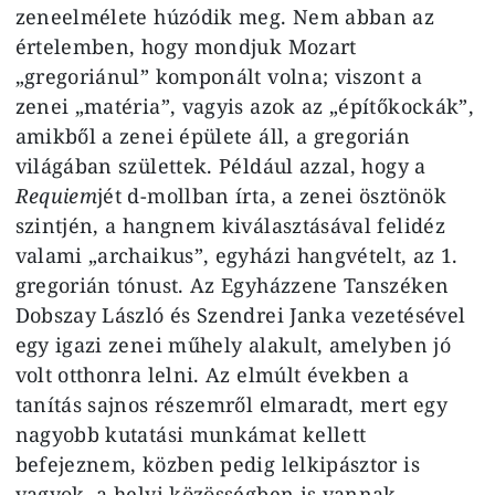
zeneelmélete húzódik meg. Nem abban az
értelemben, hogy mondjuk Mozart
„gregoriánul” komponált volna; viszont a
zenei „matéria”, vagyis azok az „építőkockák”,
amikből a zenei épülete áll, a gregorián
világában születtek. Például azzal, hogy a
Requiem
jét d-mollban írta, a zenei ösztönök
szintjén, a hangnem kiválasztásával felidéz
valami „archaikus”, egyházi hangvételt, az 1.
gregorián tónust. Az Egyházzene Tanszéken
Dobszay László és Szendrei Janka vezetésével
egy igazi zenei műhely alakult, amelyben jó
volt otthonra lelni. Az elmúlt években a
tanítás sajnos részemről elmaradt, mert egy
nagyobb kutatási munkámat kellett
befejeznem, közben pedig lelkipásztor is
vagyok, a helyi közösségben is vannak