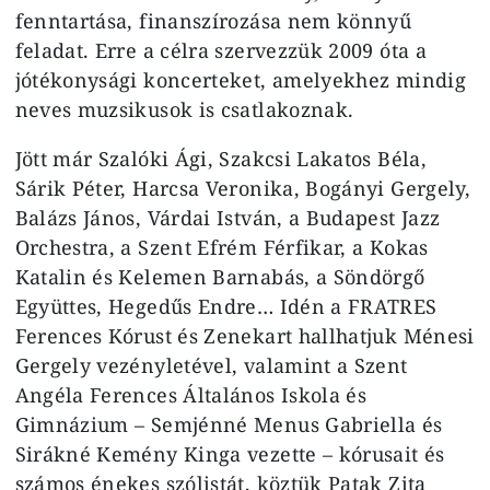
fenntartása, finanszírozása nem könnyű
feladat. Erre a célra szervezzük 2009 óta a
jótékonysági koncerteket, amelyekhez mindig
neves muzsikusok is csatlakoznak.
Jött már Szalóki Ági, Szakcsi Lakatos Béla,
Sárik Péter, Harcsa Veronika, Bogányi Gergely,
Balázs János, Várdai István, a Budapest Jazz
Orchestra, a Szent Efrém Férfikar, a Kokas
Katalin és Kelemen Barnabás, a Söndörgő
Együttes, Hegedűs Endre… Idén a FRATRES
Ferences Kórust és Zenekart hallhatjuk Ménesi
Gergely vezényletével, valamint a Szent
Angéla Ferences Általános Iskola és
Gimnázium – Semjénné Menus Gabriella és
Sirákné Kemény Kinga vezette – kórusait és
számos énekes szólistát, köztük Patak Zita