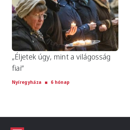
„Éljetek úgy, mint a világosság
fiai”
Nyíregyháza
6 hónap