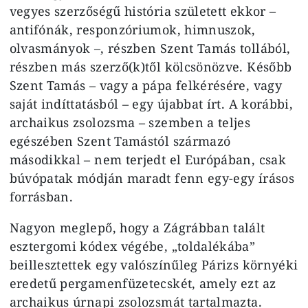
vegyes szerzőségű história született ekkor –
antifónák, responzóriumok, himnuszok,
olvasmányok –, részben Szent Tamás tollából,
részben más szerző(k)től kölcsönözve. Később
Szent Tamás – vagy a pápa felkérésére, vagy
saját indíttatásból – egy újabbat írt. A korábbi,
archaikus zsolozsma – szemben a teljes
egészében Szent Tamástól származó
másodikkal – nem terjedt el Európában, csak
búvópatak módján maradt fenn egy-egy írásos
forrásban.
Nagyon meglepő, hogy a Zágrábban talált
esztergomi kódex végébe, „toldalékába”
beillesztettek egy valószínűleg Párizs környéki
eredetű pergamenfüzetecskét, amely ezt az
archaikus úrnapi zsolozsmát tartalmazta.