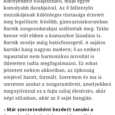
könnyebben elsajátítható, majd egyre
komolyabb darabjaival. Az ő billentyűs
muzsikájának különleges tisztasága érintett
meg legelőször. Később, gimnazistakoromban
Bartók zongoradarabjai szólítottak meg. Talán
benne volt ebben a kamaszkor lázadása is.
Bartók zenéje máig határfeszegető. A sajátos
bartóki hang nagyon modern; ő az emberi
tapasztalat nem harmonikus mivoltát is
ihletetten tudta megfogalmazni. Ez sokat
jelentett nekem akkoriban, az újdonság
erejével hatott, formált. Szerettem és ma is
szeretem azokat a zongoraműveit, amelyekben
megnyilvánul ez a fajta szilaj életérzés, akár
népi stílusban, akár az ő saját hangján.
– Már szerzetesként kezdett tanulni a