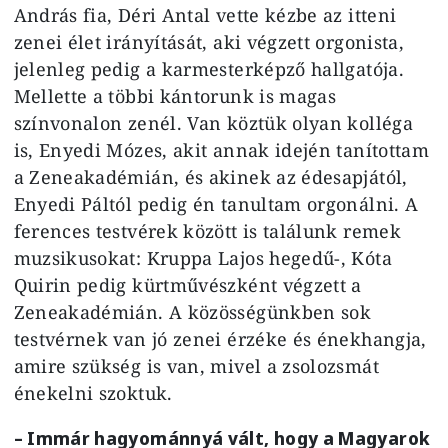
András fia, Déri Antal vette kézbe az itteni
zenei élet irányítását, aki végzett orgonista,
jelenleg pedig a karmesterképző hallgatója.
Mellette a többi kántorunk is magas
színvonalon zenél. Van köztük olyan kolléga
is, Enyedi Mózes, akit annak idején tanítottam
a Zeneakadémián, és akinek az édesapjától,
Enyedi Páltól pedig én tanultam orgonálni. A
ferences testvérek között is találunk remek
muzsikusokat: Kruppa Lajos hegedű-, Kóta
Quirin pedig kürtművészként végzett a
Zeneakadémián. A közösségünkben sok
testvérnek van jó zenei érzéke és énekhangja,
amire szükség is van, mivel a zsolozsmát
énekelni szoktuk.
– Immár hagyománnyá vált, hogy a Magyarok