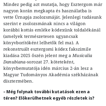
Mindez pedig azt mutatja, hogy Esztergom már
nagyon korán megkapta és használatba is
vette Úrnapja zsolozsmáját. Jelenlegi tudásunk
szerint e zsolozsmának nincs a világon
korábbi kottás emléke kódexünk toldalékánál
(amelyek természetesen ugyancsak
könyvborítóként lelhetők fel ma). A
rekonstruált esztergomi kódex fakszimile
kiadása 2025 őszén jelent meg a
Musicalia
Danubiana
-sorozat 27. köteteként,
könyvbemutatója idén március 2-án lesz a
Magyar Tudományos Akadémia székházának
dísztermében.
– Még folynak további kutatások ezen a
téren? Előkerülhetnek egyéb részletek is?