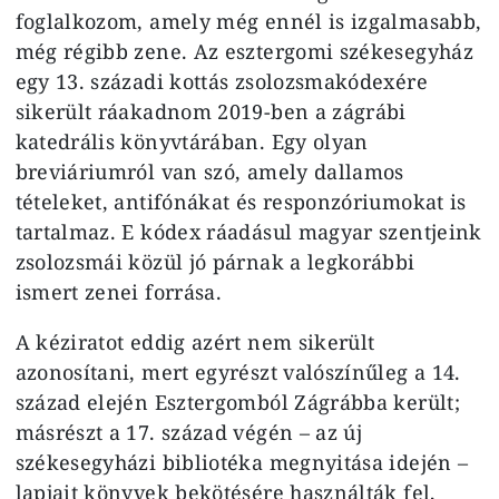
foglalkozom, amely még ennél is izgalmasabb,
még régibb zene. Az esztergomi székesegyház
egy 13. századi kottás zsolozsmakódexére
sikerült ráakadnom 2019-ben a zágrábi
katedrális könyvtárában. Egy olyan
breviáriumról van szó, amely dallamos
tételeket, antifónákat és responzóriumokat is
tartalmaz. E kódex ráadásul magyar szentjeink
zsolozsmái közül jó párnak a legkorábbi
ismert zenei forrása.
A kéziratot eddig azért nem sikerült
azonosítani, mert egyrészt valószínűleg a 14.
század elején Esztergomból Zágrábba került;
másrészt a 17. század végén – az új
székesegyházi bibliotéka megnyitása idején –
lapjait könyvek bekötésére használták fel,