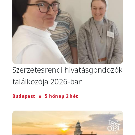
Szerzetesrendi hivatásgondozók
találkozója 2026-ban
Budapest
5 hónap 2 hét
Image