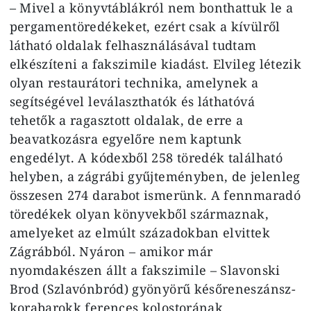
– Mivel a könyvtáblákról nem bonthattuk le a
pergamentöredékeket, ezért csak a kívülről
látható oldalak felhasználásával tudtam
elkészíteni a fakszimile kiadást. Elvileg létezik
olyan restaurátori technika, amelynek a
segítségével leválaszthatók és láthatóvá
tehetők a ragasztott oldalak, de erre a
beavatkozásra egyelőre nem kaptunk
engedélyt. A kódexből 258 töredék található
helyben, a zágrábi gyűjteményben, de jelenleg
összesen 274 darabot ismerünk. A fennmaradó
töredékek olyan könyvekből származnak,
amelyeket az elmúlt századokban elvittek
Zágrábból. Nyáron – amikor már
nyomdakészen állt a fakszimile – Slavonski
Brod (Szlavónbród) gyönyörű későreneszánsz-
korabarokk ferences kolostorának