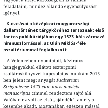
feladataim, mindez állandó egyensúlyozást
igényel.
– Kutatásai a középkori magyarországi
dallamtörténet tárgyköréhez tartoznak; első
fontos publikációjában egy 1523-ból származó
himnuszforrással, az Oláh Miklós-féle
pszaltériummal foglalkozott.
– A Velencében nyomtatott, kéziratos
hangjegyekkel ellátott esztergomi
zsoltároskönyvvel kapcsolatos munkám 2015-
ben jelent meg; anyagát
Psalterium
Strigoniense 1523 cum notis musicis
manuscriptis
címmel rendeztem sajtó alá.
Valóban ez volt az első „ajándék”, amely a
kezembe akadt. Mostanában egészen mással