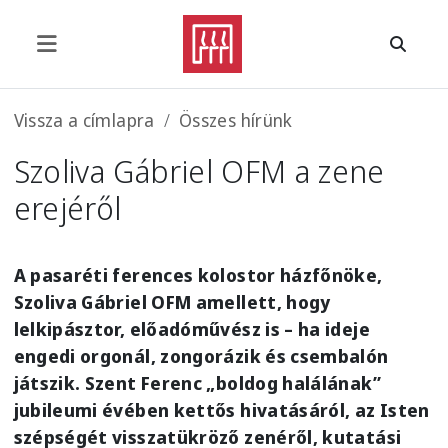
Ugrás a tartalomra
Morzsa
Vissza a címlapra
Összes hírünk
Szoliva Gábriel OFM a zene
erejéről
A pasaréti ferences kolostor házfőnöke,
Szoliva Gábriel OFM amellett, hogy
lelkipásztor, előadóművész is – ha ideje
engedi orgonál, zongorázik és csembalón
játszik. Szent Ferenc „boldog halálának”
jubileumi évében kettős hivatásáról, az Isten
szépségét visszatükröző zenéről, kutatási