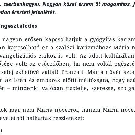
 cserbenhagyni. Nagyon közel érzem őt magamhoz. J
on érezteti jelenlétét.
engesztelődés
 nagyon erősen kapcsolhatjuk a gyógyítás karizmá
an kapcsolható ez a szalézi karizmához? Mária 
vangelizációs eszköz is volt. Az adott kultúrába
ősége volt: az esőerdőben, ha nem voltál egészs
iselejtezhetővé váltál! Troncatti Mária nővér az
 az Isten és emberek előtti méltóságra, hogy ezá
r – mindenki valóban tisztelje, szeresse, szolgál
tok már nem Mária nővérről, hanem Mária nővér
leveleiből halhattak részleteket:
!