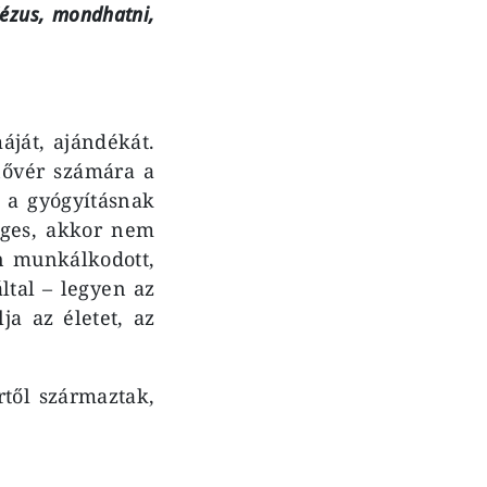
ézus, mondhatni,
ját, ajándékát.
nővér számára a
n a gyógyításnak
éges, akkor nem
on munkálkodott,
ltal – legyen az
ja az életet, az
től származtak,