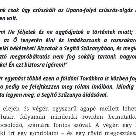
k csak úgy csúszkált az Upano-folyó csúszós-algás 
n volt.
m! Ne féljetek és ne aggódjatok a történtek miatt;
k az Ő tenyerén élni és imádkozzunk a rosszakar
elki békéteket! Bízzatok a Segítő Szűzanyában, és megl
ztó megpróbáltatás nem fog sokáig tartani: nagyo
e! Én ezt biztosra ígérem!”
r egymást többé ezen a földön! Továbbra is közben fog
tya pedig ne felejtkezzen meg rólam imáiban. Mindig
ta legyen meg, a Segítő Szűzanya áldásával.
l elején és végén egyszerű agapé mellett lehete
lután folyamán mindenki röviden bemutatko
csolódó, számára fontos szóval. A végén egy 
i írt egy gondolatot – és egy rövid megosztáss