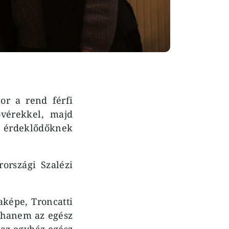
or a rend férfi
vérekkel, majd
z érdeklődőknek
országi Szalézi
aképe, Troncatti
, hanem az egész
az egyház egész