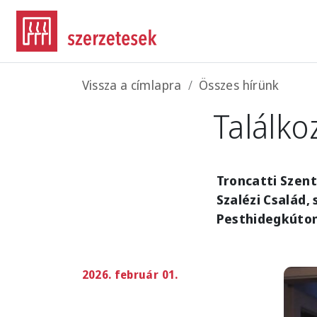
Ugrás a tartalomra
Morzsa
Vissza a címlapra
Összes hírünk
Találko
Troncatti Szen
Szalézi Család,
Pesthidegkúton
2026. február 01.
Imag