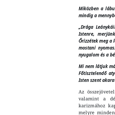
Miközben a lábun
mindig a mennybe
„Drága Leánykái
Istenre, merjün
Őrizzétek meg a l
mostani nyomas
nyugalom és a bék
Mi nem látjuk má
Főtisztelendő a
Isten szent akara
Az összejövete
valamint a dé
karizmához kap
melyre mindenk