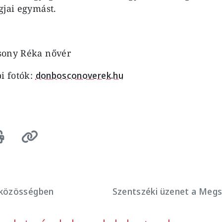
gjai egymást.
sony Réka nővér
bi fotók:
donbosconoverek.hu
 közösségben
Szentszéki üzenet a Megsz