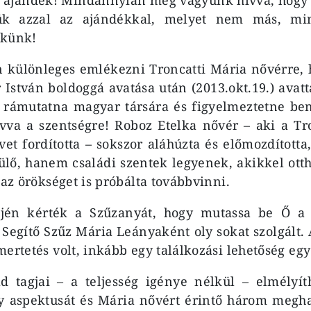
tsük azzal az ajándékkal, melyet nem más, min
ekünk!
 különleges emlékezni Troncatti Mária nővérre, 
 István boldoggá avatása után (2013.okt.19.) avat
 rámutatna magyar társára és figyelmeztetne ben
vva a szentségre! Roboz Etelka nővér – aki a Tro
et fordította – sokszor aláhúzta és előmozdította
ülő, hanem családi szentek legyenek, akikkel ot
 az örökséget is próbálta továbbvinni.
ején kérték a Szűzanyát, hogy mutassa be Ő a 
 Segítő Szűz Mária Leányaként oly sokat szolgált.
mertetés volt, inkább egy találkozási lehetőség eg
d tagjai – a teljesség igénye nélkül – elmélyít
y aspektusát és Mária nővért érintő három meghat