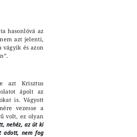
ta hasonlóvá az
nem azt jelenti,
a vágyik és azon
n”.
e azt Krisztus
latot ápolt az
kat is. Vágyott
mére vezesse a
ű volt, ez olyan
t, nehéz, az út ki
t adott, nem fog