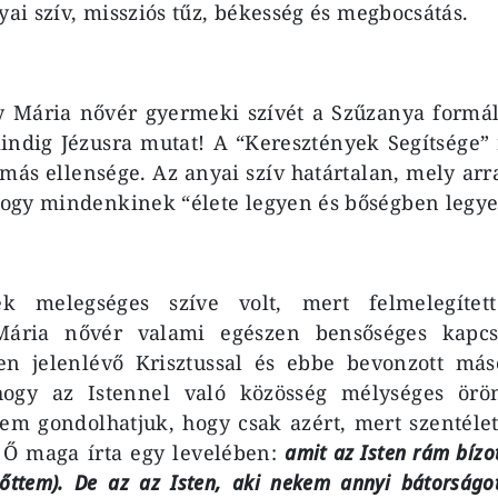
yai szív, missziós tűz, békesség és megbocsátás.
y Mária nővér gyermeki szívét a Szűzanya formál
ndig Jézusra mutat! A “Keresztények Segítsége” 
ás ellensége. Az anyai szív határtalan, mely arr
ogy mindenkinek “élete legyen és bőségben legye
k melegséges szíve volt, mert felmelegített
 Mária nővér valami egészen bensőséges kapcso
ben jelenlévő Krisztussal és ebbe bevonzott máso
hogy az Istennel való közösség mélységes örö
nem gondolhatjuk, hogy csak azért, mert szentélet
Ő maga írta egy levelében:
amit az Isten rám bízot
lőttem). De az az Isten, aki nekem annyi bátorságo