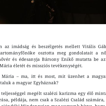
 az imádság és beszélgetés mellett Vitális Gáb
tartományfőnöke osztotta meg gondolatait a nő
ővér és édesanyja Bársony Enikő mutatta be a
 Mária életét és missziós tevékenységét.
t Mária – ma, itt és most, mit üzenhet a magyar
általuk a magyar Egyháznak?
teljességgel megélt szalézi karizma egy élő mint
ása, példája, nem csak a Szalézi Család számára
 ajándék! Mindannyian meg vagyunk hívva, hogy 