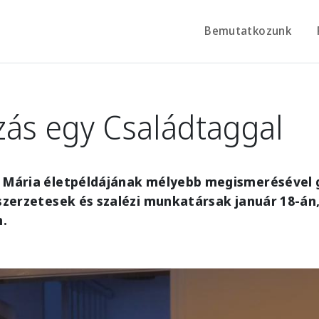
Bemutatkozunk
zás egy Családtaggal
t Mária életpéldájának mélyebb megismerésével
 szerzetesek és szalézi munkatársak január 18-án
.
e