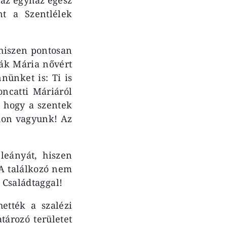
t a Szentlélek
hiszen pontosan
ták Mária nővért
nünket is: Ti is
ncatti Máriáról
, hogy a szentek
thon vagyunk! Az
leányát, hiszen
 A találkozó nem
y Családtaggal!
hették a szalézi
ározó területet