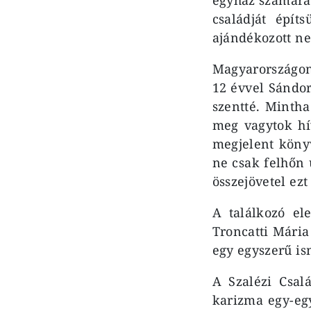
családját épí
ajándékozott n
Magyarországon
12 évvel Sándor
szentté. Mintha
meg vagytok hí
megjelent könyv
ne csak felhőn 
összejövetel ezt
A találkozó el
Troncatti Mária
egy egyszerű is
A Szalézi Csalá
karizma egy-eg