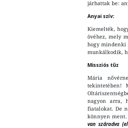
járhattak be: an
Anyai szív:
Kiemelték, hog
övéhez, mely mi
hogy mindenki m
munkálkodik, h
Missziós tűz
Mária nővérne
tekintetében!
Oltáriszentség
nagyon arra, 
fiatalokat. De 
könnyen ment. 
van száradva (e