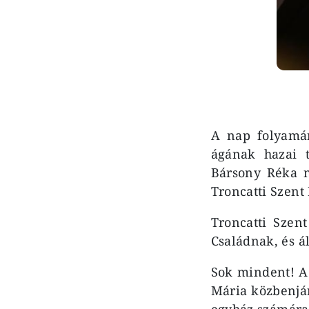
A nap folyamán
ágának hazai 
Bársony Réka n
Troncatti Szent
Troncatti Szen
Családnak, és 
Sok mindent! A 
Mária közbenjár
egyház számára