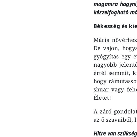
magamra hagyni,
kézzelfogható mód
Békesség és ki
Mária nővérhez
De vajon, hogy
gyógyítás egy e
nagyobb jelent
értél semmit, k
hogy rámutasson
shuar vagy fehé
Életet!
A záró gondola
az ő szavaiból, 
Hitre van szükség