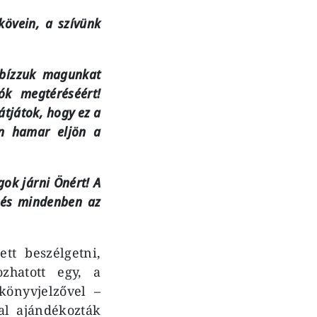
kövein, a szívünk
 bízzuk magunkat
ók megtéréséért!
átjátok, hogy ez a
n hamar eljön a
ok járni Önért! A
 és mindenben az
tt beszélgetni,
zhatott egy, a
könyvjelzővel –
al ajándékozták