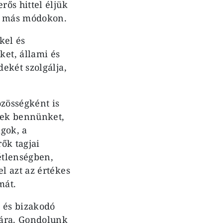
ős hittel éljük
en más módokon.
kel és
et, állami és
ekét szolgálja,
özösségként is
nek bennünket,
gok, a
ők tagjai
étlenségben,
l azt az értékes
mát.
n és bizakodó
mára. Gondolunk