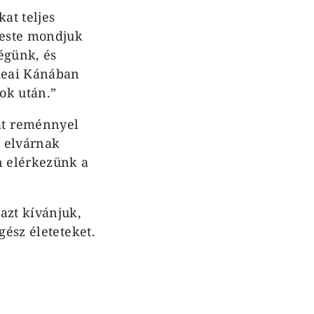
at teljes
 este mondjuk
égünk, és
ileai Kánában
ok után.”
at reménnyel
t elvárnak
n elérkezünk a
azt kívánjuk,
gész életeteket.