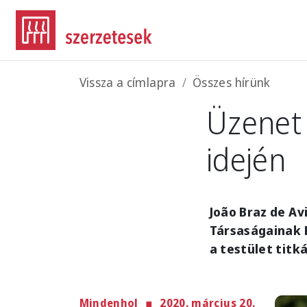
Ugrás a tartalomra
Morzsa
Vissza a címlapra
Összes hírünk
Üzenet 
idején
João Braz de Av
Társaságainak 
a testület titk
Mindenhol
2020. március 20.
Imag