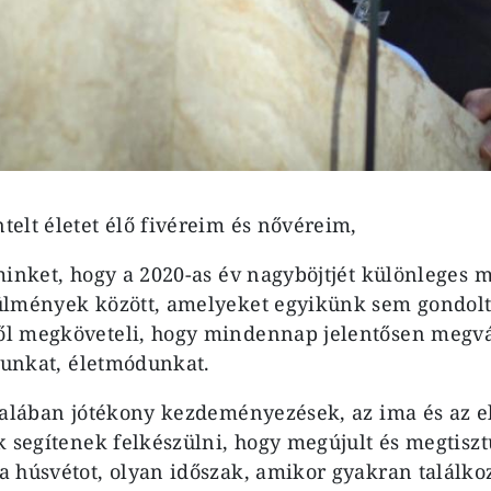
elt életet élő fivéreim és nővéreim,
minket, hogy a 2020-as év nagyböjtjét különleges 
ülmények között, amelyeket egyikünk sem gondolt 
l megköveteli, hogy mindennap jelentősen megvá
usunkat, életmódunkat.
talában jótékony kezdeményezések, az ima és az 
k segítenek felkészülni, hogy megújult és megtiszt
 húsvétot, olyan időszak, amikor gyakran találkoz