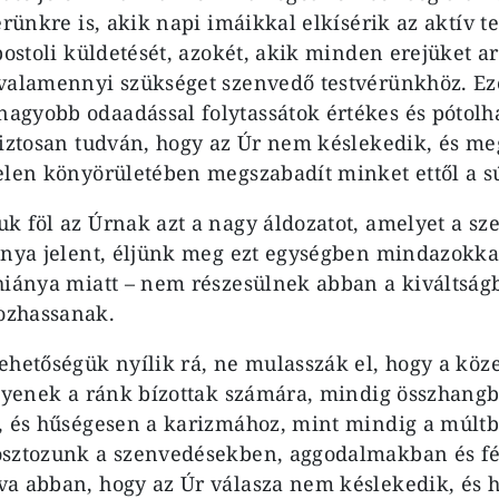
érünkre is, akik napi imáikkal elkísérik az aktív t
postoli küldetését, azokét, akik minden erejüket ar
 valamennyi szükséget szenvedő testvérünkhöz. E
gyobb odaadással folytassátok értékes és pótolha
biztosan tudván, hogy az Úr nem késlekedik, és me
elen könyörületében megszabadít minket ettől a sú
k föl az Úrnak azt a nagy áldozatot, amelyet a sz
ánya jelent, éljünk meg ezt egységben mindazokkal
hiánya miatt – nem részesülnek abban a kiváltság
ozhassanak.
ehetőségük nyílik rá, ne mulasszák el, hogy a köz
egyenek a ránk bízottak számára, mindig összhang
, és hűségesen a karizmához, mint mindig a múltb
osztozunk a szenvedésekben, aggodalmakban és f
va abban, hogy az Úr válasza nem késlekedik, és