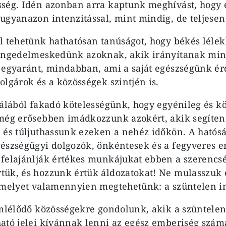
ség. Idén azonban arra kaptunk meghívást, hogy er
ugyanazon intenzitással, mint mindig, de teljes
l tehetünk hathatósan tanúságot, hogy békés lélek
engedelmeskedünk azoknak, akik irányítanak mink
 egyaránt, mindabban, ami a saját egészségünk érd
olgárok és a közösségek szintjén is.
hálából fakadó kötelességünk, hogy egyénileg és k
 még erősebben imádkozzunk azokért, akik segíte
 és túljuthassunk ezeken a nehéz időkön. A hatósá
észségügyi dolgozók, önkéntesek és a fegyveres er
felajánlják értékes munkájukat ebben a szerencs
ük, és hozzunk értük áldozatokat! Ne mulasszuk e
amelyet valamennyien megtehetünk: a szüntelen i
emlélődő közösségekre gondolunk, akik a szüntele
ató jelei kívánnak lenni az egész emberiség szá