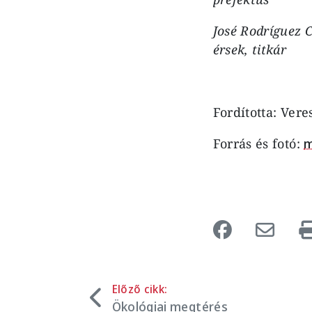
José Rodríguez 
érsek, titkár
Fordította: Vere
Forrás és fotó:
m
Előző cikk:
Ökológiai megtérés