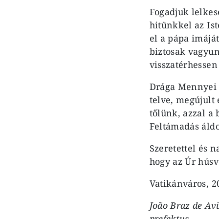
Fogadjuk lelkes
hitünkkel az Is
el a pápa imájá
biztosak vagyun
visszatérhessen
Drága Mennyei 
telve, megújult
tőlünk, azzal a
Feltámadás áldo
Szeretettel és 
hogy az Úr húsvé
Vatikánváros, 2
João Braz de Avi
prefektus