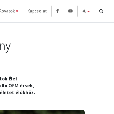
Rovatok
Kapcsolat
ány
oli Élet
allo OFM érsek,
életet élőkhöz.