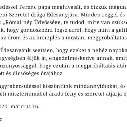
edéssel Ferenc pápa meghívását, és bízzuk magunk
teni Szeretet drága Édesanyjára. Minden reggel és
t: „Római nép Üdvössége, te tudod, mire van szüks
k, hogy gondoskodni fogsz arról, hogy mint a gal
 az öröm és az ünneplés a mostani megpróbáltatás
Édesanyánk segítsen, hogy ezeket a nehéz napok
 egységben éljük át, engedelmeskedve annak, ami
 bizonyossággal, hogy ezután a megpróbáltatás utá
tt és dicsőséges órájához.
nagyrabecsüléssel köszöntünk mindannyiótokat, és 
ti misztériumából áradó fény és szeretet átjárja e
020. március 16.
z