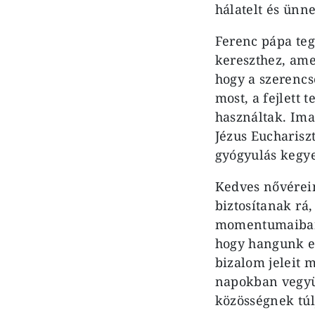
hálatelt és ünn
Ferenc pápa teg
kereszthez, ame
hogy a szerencs
most, a fejlett
használtak. Ima
Jézus Eucharisz
gyógyulás kegy
Kedves nővérei
biztosítanak rá
momentumaiban;
hogy hangunk el
bizalom jeleit 
napokban vegyük
közösségnek túlj