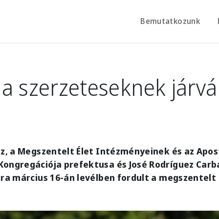
Bemutatkozunk
a szerzeteseknek járv
iz, a Megszentelt Élet Intézményeinek és az Apost
Kongregációja prefektusa és José Rodríguez Carb
ára március 16-án levélben fordult a megszentelt 
e