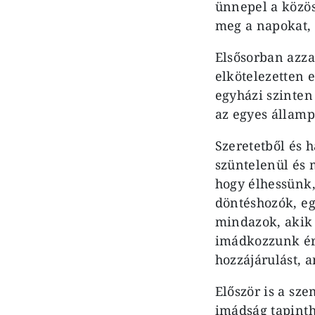
ünnepel a közös
meg a napokat, 
Elsősorban azza
elkötelezetten 
egyházi szinten
az egyes államp
Szeretetből és 
szüntelenül és
hogy élhessünk,
döntéshozók, eg
mindazok, akik 
imádkozzunk ért
hozzájárulást, 
Először is a sz
imádság tapinth