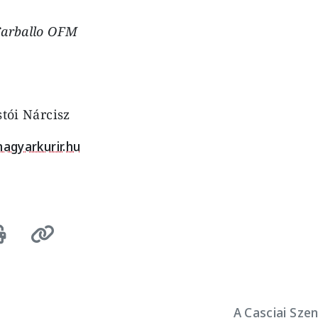
Carballo OFM
stói Nárcisz
agyarkurir.hu
A Casciai Sze