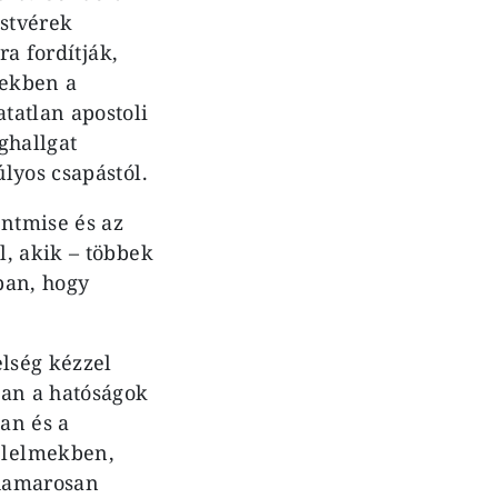
estvérek
ra fordítják,
zekben a
tatlan apostoli
ghallgat
lyos csapástól.
entmise és az
, akik – többek
ban, hogy
elség kézzel
ban a hatóságok
an és a
élelmekben,
 hamarosan