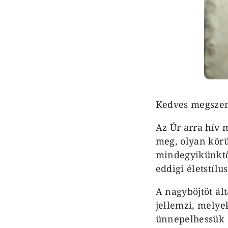
Kedves megszent
Az Úr arra hív 
meg, olyan kör
mindegyikünktő
eddigi életstíl
A nagyböjtöt ál
jellemzi, melye
ünnepelhessük a