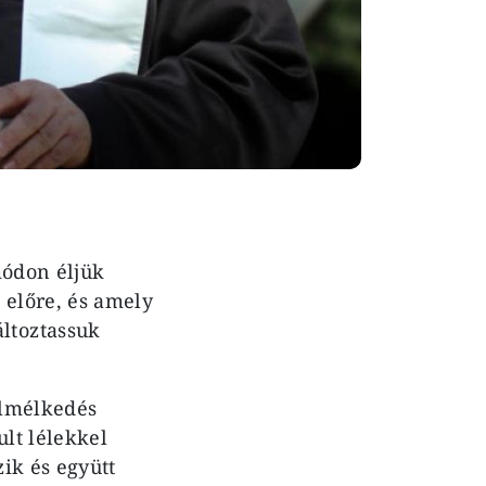
módon éljük
előre, és amely
ltoztassuk
elmélkedés
ult lélekkel
ik és együtt