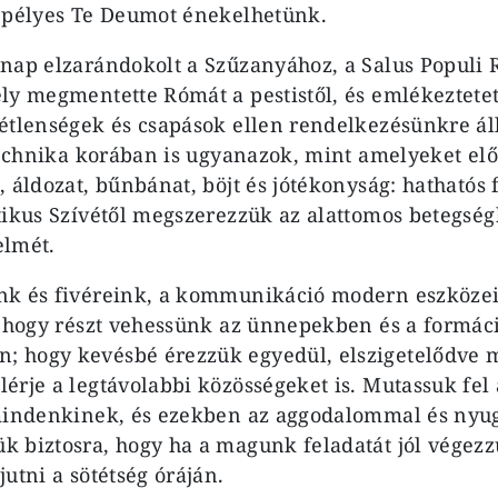
epélyes Te Deumot énekelhetünk.
nap elzarándokolt a Szűzanyához, a Salus Populi
ly megmentette Rómát a pestistől, és emlékeztetet
étlenségek és csapások ellen rendelkezésünkre ál
 technika korában is ugyanazok, mint amelyeket el
, áldozat, bűnbánat, böjt és jótékonyság: hathatós
tikus Szívétől megszerezzük az alattomos betegségb
elmét.
nk és fivéreink, a kommunikáció modern eszközei
, hogy részt vehessünk az ünnepekben és a formác
 hogy kevésbé érezzük egyedül, elszigetelődve 
érje a legtávolabbi közösségeket is. Mutassuk fel
mindenkinek, és ezekben az aggodalommal és nyug
 biztosra, hogy ha a magunk feladatát jól végezz
utni a sötétség óráján.