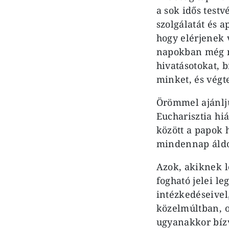
a sok idős testv
szolgálatát és a
hogy elérjenek
napokban még na
hivatásotokat, 
minket, és végt
Örömmel ajánlju
Eucharisztia hi
között a papok 
mindennap áld
Azok, akiknek l
fogható jelei l
intézkedéseivel
közelmúltban, 
ugyanakkor bíz