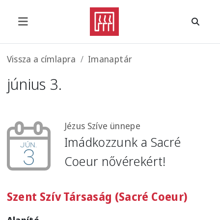
Ugrás a tartalomra
Morzsa
Vissza a címlapra
Imanaptár
június 3.
Jézus Szíve ünnepe
Imádkozzunk a Sacré
jún.
3
Coeur nővérekért!
Szent Szív Társaság (Sacré Coeur)
Alapító