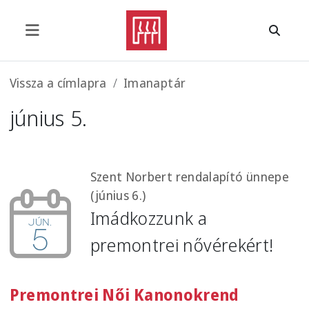
Ugrás a tartalomra
Morzsa
Vissza a címlapra
Imanaptár
június 5.
Szent Norbert rendalapító ünnepe
(június 6.)
Imádkozzunk a
jún.
5
premontrei nővérekért!
Premontrei Női Kanonokrend