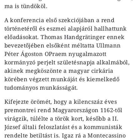
ma is tündököl.
A konferencia első szekciójában a rend
történetéről és eszmei alapjáról hallhattunk
előadásokat. Thomas Handgrätinger ennek
bevezetőjében elsőként méltatta Ullmann
Péter Ágoston OPraem nyugalmazott
kormányzó perjelt születésnapja alkalmából,
akinek megköszönte a magyar cirkária
körében végzett munkáját és kiemelkedő
tudományos munkásságát.
Kifejezte örömét, hogy a kilencszáz éves
premontrei rend Magyarországon 1162-től
virágzik, túlélte a török kort, később a II.
József általi feloszlatást és a kommunisták
rendelte betiltást is. Igaz rá a Montecassino