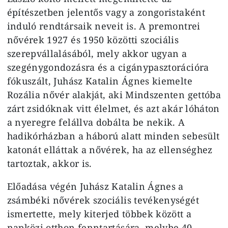
építészetben jelentős vagy a zongoristaként
induló rendtársaik neveit is. A premontrei
nővérek 1927 és 1950 közötti szociális
szerepvállalásából, mely akkor ugyan a
szegénygondozásra és a cigánypasztorációra
fókuszált, Juhász Katalin Ágnes kiemelte
Rozália nővér alakját, aki Mindszenten gettóba
zárt zsidóknak vitt élelmet, és azt akár lóháton
a nyeregre felállva dobálta be nekik. A
hadikórházban a háború alatt minden sebesült
katonát elláttak a nővérek, ha az ellenséghez
tartoztak, akkor is.
Előadása végén Juhász Katalin Ágnes a
zsámbéki nővérek szociális tevékenységét
ismertette, mely kiterjed többek között a
napközi otthon fenntartására, melybe 40