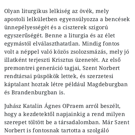
Olyan liturgikus lelkiség az övék, mely
apostoli lelkületben egyensúlyozza a bencések
ünnepélyességét és a ciszterek szigorú
egyszerűségét. Benne a liturgia és az élet
egymástól elválaszthatatlan. Mindig fontos
volt a néppel való közös zsolozsmázás, mely jó
illatként terjeszti Krisztus üzenetét. Az első
premontrei generáció tagjai, Szent Norbert
rendtársai püspökök lettek, és szerzetesi
káptalant hoztak létre például Magdeburgban
és Brandenburgban is.
Juhász Katalin Ágnes OPraem arról beszélt,
hogy a kezdetektől napjainkig a rend milyen
szerepet töltött be a társadalomban. Már Szent
Norbert is fontosnak tartotta a szolgáló