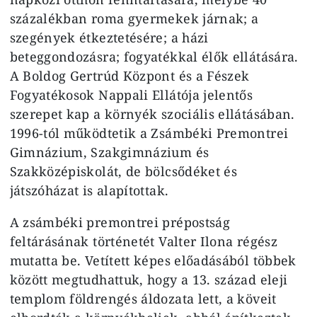
százalékban roma gyermekek járnak; a
szegények étkeztetésére; a házi
beteggondozásra; fogyatékkal élők ellátására.
A Boldog Gertrúd Központ és a Fészek
Fogyatékosok Nappali Ellátója jelentős
szerepet kap a környék szociális ellátásában.
1996-tól működtetik a Zsámbéki Premontrei
Gimnázium, Szakgimnázium és
Szakközépiskolát, de bölcsődéket és
játszóházat is alapítottak.
A zsámbéki premontrei prépostság
feltárásának történetét Valter Ilona régész
mutatta be. Vetített képes előadásából többek
között megtudhattuk, hogy a 13. század eleji
templom földrengés áldozata lett, a köveit