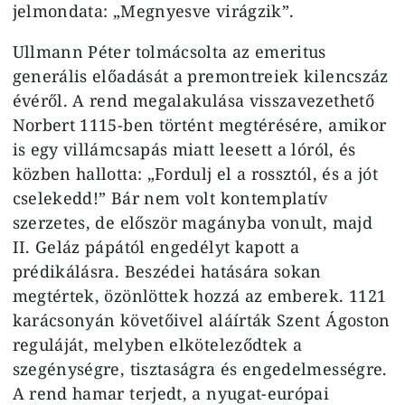
jelmondata: „Megnyesve virágzik”.
Ullmann Péter tolmácsolta az emeritus
generális előadását a premontreiek kilencszáz
évéről. A rend megalakulása visszavezethető
Norbert 1115-ben történt megtérésére, amikor
is egy villámcsapás miatt leesett a lóról, és
közben hallotta: „Fordulj el a rossztól, és a jót
cselekedd!” Bár nem volt kontemplatív
szerzetes, de először magányba vonult, majd
II. Geláz pápától engedélyt kapott a
prédikálásra. Beszédei hatására sokan
megtértek, özönlöttek hozzá az emberek. 1121
karácsonyán követőivel aláírták Szent Ágoston
reguláját, melyben elköteleződtek a
szegénységre, tisztaságra és engedelmességre.
A rend hamar terjedt, a nyugat-európai