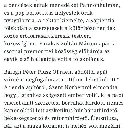
a bencések adtak menedéket Pannonhalmán,
és a pap költőt itt is helyezték örök
nyugalomra. A rektor kiemelte, a Sapientia
főiskolán a szerzetesek a különböző rendek
közös erőforrásait keresik testvéri
közösségben. Fazakas Zoltán Márton apát, a
csornai premontrei közösség elöljárója az
egyik első hallgatója volt a főiskolának.
Balogh Péter Piusz OPraem gödöllői apát
szintén megfogalmazta: „Itthon lehetünk itt.”
A rendalapítóról, Szent Norbertről elmondta,
hogy „Istenhez szögezett ember volt”, ki a papi
viselet alatt szerzetesi bőrruhát hordott, nemes
kanonokból lett aszketikus bűnbánathirdető,
békességszerző és reformhirdető. Életstílusa,
bár azt a maga korában is nehéz volt megélni,