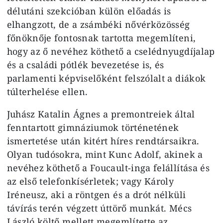
délutáni szekcióban külön előadás is
elhangzott, de a zsámbéki nővérközösség
főnöknője fontosnak tartotta megemlíteni,
hogy az ő nevéhez köthető a cselédnyugdíjalap
és a családi pótlék bevezetése is, és
parlamenti képviselőként felszólalt a diákok
túlterhelése ellen.
Juhász Katalin Ágnes a premontreiek által
fenntartott gimnáziumok történetének
ismertetése után kitért híres rendtársaikra.
Olyan tudósokra, mint Kunc Adolf, akinek a
nevéhez köthető a Foucault-inga felállítása és
az első telefonkísérletek; vagy Károly
Iréneusz, aki a röntgen és a drót nélküli
távírás terén végzett úttörő munkát. Mécs
László költő mellett megemlítette az