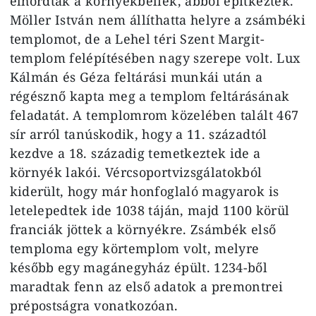
elhordták a környékbeliek, abból építkeztek.
Möller István nem állíthatta helyre a zsámbéki
templomot, de a Lehel téri Szent Margit-
templom felépítésében nagy szerepe volt. Lux
Kálmán és Géza feltárási munkái után a
régésznő kapta meg a templom feltárásának
feladatát. A templomrom közelében talált 467
sír arról tanúskodik, hogy a 11. századtól
kezdve a 18. századig temetkeztek ide a
környék lakói. Vércsoportvizsgálatokból
kiderült, hogy már honfoglaló magyarok is
letelepedtek ide 1038 táján, majd 1100 körül
franciák jöttek a környékre. Zsámbék első
temploma egy körtemplom volt, melyre
később egy magánegyház épült. 1234-ből
maradtak fenn az első adatok a premontrei
prépostságra vonatkozóan.