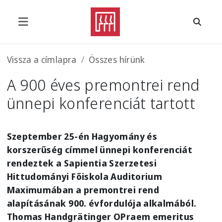
Ugrás a tartalomra
Morzsa
Vissza a címlapra
Összes hírünk
A 900 éves premontrei rend
ünnepi konferenciát tartott
Szeptember 25-én Hagyomány és
korszerűség címmel ünnepi konferenciát
rendeztek a Sapientia Szerzetesi
Hittudományi Főiskola Auditorium
Maximumában a premontrei rend
alapításának 900. évfordulója alkalmából.
Thomas Handgrätinger OPraem emeritus