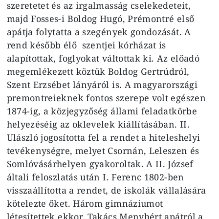
szeretetet és az irgalmasság cselekedeteit,
majd Fosses-i Boldog Hugó, Prémontré első
apátja folytatta a szegények gondozását. A
rend később élő szentjei kórházat is
alapítottak, foglyokat váltottak ki. Az előadó
megemlékezett köztük Boldog Gertrúdról,
Szent Erzsébet lányáról is. A magyarországi
premontreieknek fontos szerepe volt egészen
1874-ig, a közjegyzőség állami feladatkörbe
helyezéséig az oklevelek kiállításában. II.
Ulászló jogosította fel a rendet a hiteleshelyi
tevékenységre, melyet Csornán, Leleszen és
Somlóvásárhelyen gyakoroltak. A II. József
általi feloszlatás után I. Ferenc 1802-ben
visszaállította a rendet, de iskolák vállalására
kötelezte őket. Három gimnáziumot
létesítettek ekkor. Takács Menyhért apátról a