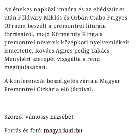
Az énekes napközi imaóra és az ebédszünet
után Földváry Miklós és Orbán Csaba Frigyes
OPraem beszélt a premontrei liturgia
forrásairól, majd Körmendy Kinga a
premontrei nővérek középkori nyelvemlékeit
ismertette, Kovács Ágnes pedig Takács
Menyhért szerepét vizsgálta a rend
megújulásában.
A konferenciát beszélgetés zárta a Magyar
Premontrei Cirkária elöljáróival.
Szerző: Vámossy Erzsébet
Forrás és fotó:
magyarkurir.hu