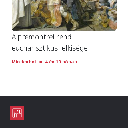
A premontrei rend
eucharisztikus lelkisége
Mindenhol
4 év 10 hónap