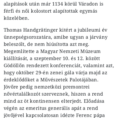
alapítások után már 1134 körül Váradon is
férfi és női kolostort alapítottak egymás
közelében.
Thomas Handgrätinger kitért a jubileumi év
ünnepségsorozatára, amibe ugyan a járvány
beleszólt, de nem hiúsította azt meg.
Megemlítette a Magyar Nemzeti Múzeum
kiállítását, a szeptember 10. és 12. között
Gödöllőn rendezett konferenciát, valamint azt,
hogy október 29-én zenei gála várja majd az
érdeklődőket a Művészetek Palotájában.
Jövőre pedig nemzetközi premontrei
nővértalálkozót szerveznek, hiszen a rend
mind az öt kontinensen elterjedt. Előadása
végén az emeritus generális apát a rend
jövőjével kapcsolatosan idézte Ferenc pápa