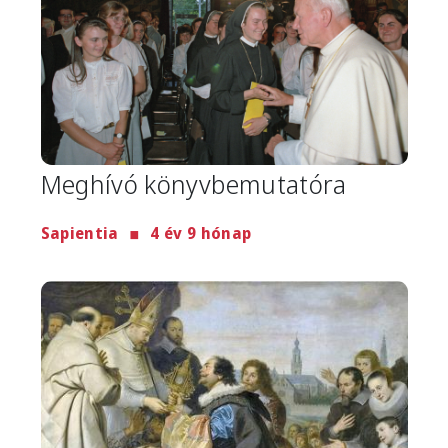
Meghívó könyvbemutatóra
Sapientia
4 év 9 hónap
Image