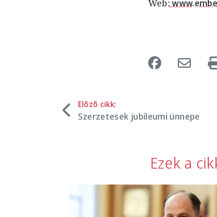
Web:
www.ember
Előző cikk:
Szerzetesek jubileumi ünnepe
Ezek a ci
Image