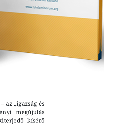
– az „igazság és
ményi megújulás
kiterjedő kísérő