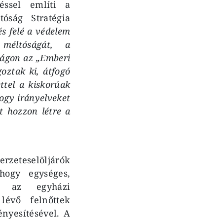
éssel említi a
óság Stratégia
és felé a védelem
méltóságát, a
zágon az „Emberi
goztak ki, átfogó
ttel a kiskorúak
hogy irányelveket
t hozzon létre a
eteselöljárók
hogy egységes,
on az egyházi
évő felnőttek
nyesítésével. A