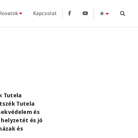
Rovatok
Kapcsolat
k Tutela
ntszék Tutela
rmekvédelem és
helyzetét és jó
yházak és