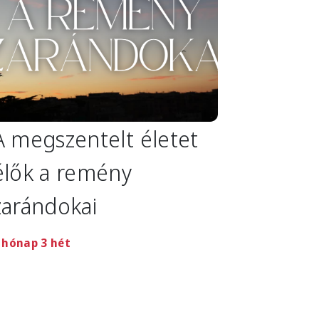
A megszentelt életet
élők a remény
zarándokai
 hónap 3 hét