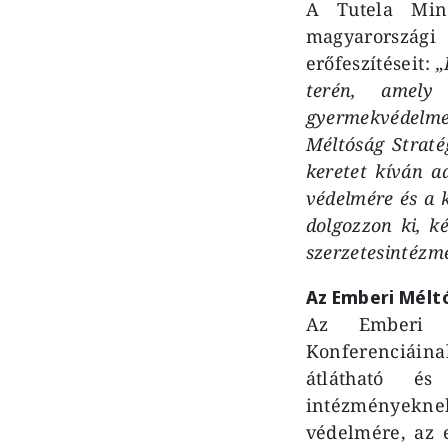
A Tutela Mino
magyarországi
erőfeszítéseit:
„
terén, amely
gyermekvédelmet
Méltóság Stratég
keretet kíván a
védelmére és a k
dolgozzon ki, k
szerzetesintézm
Az Emberi Mélt
Az Emberi Mé
Konferenciáin
átlátható és
intézményekn
védelmére, az 