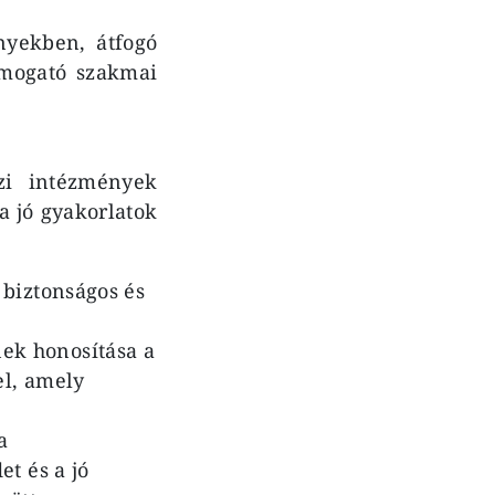
nyekben, átfogó
ámogató szakmai
zi intézmények
a jó gyakorlatok
 biztonságos és
ek honosítása a
el, amely
a
t és a jó