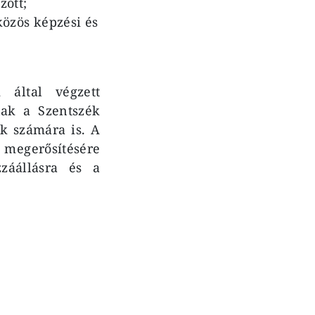
zött;
közös képzési és
 által végzett
nak a Szentszék
k számára is. A
k megerősítésére
záállásra és a