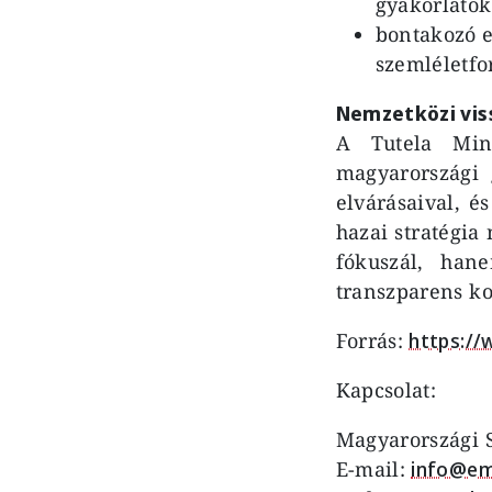
gyakorlatok
bontakozó e
szemléletf
Nemzetközi viss
A Tutela Min
magyarországi
elvárásaival, 
hazai stratégia
fókuszál, han
transzparens k
Forrás:
https://
Kapcsolat:
Magyarországi S
E-mail:
info@em