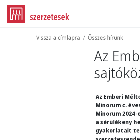
Ugrás a tartalomra
Morzsa
Vissza a címlapra
Összes hírünk
Az Embe
sajtók
Az Emberi Méltó
Minorum c. éves
Minorum 2024-e
a sérülékeny h
gyakorlatait te
szerzetesrende