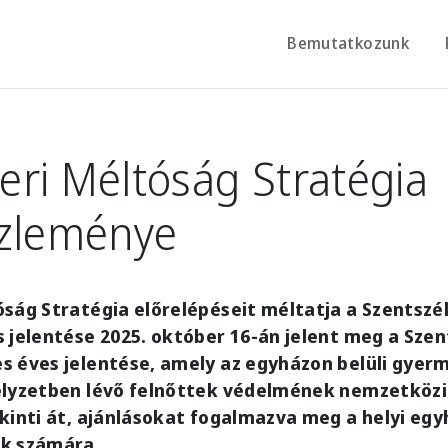
Bemutatkozunk
ri Méltóság Stratégia
özleménye
ság Stratégia előrelépéseit méltatja a Szentszé
 jelentése 2025. október 16-án jelent meg a Sze
s éves jelentése, amely az egyházon belüli gye
elyzetben lévő felnőttek védelmének nemzetközi 
kinti át, ajánlásokat fogalmazva meg a helyi eg
k számára.