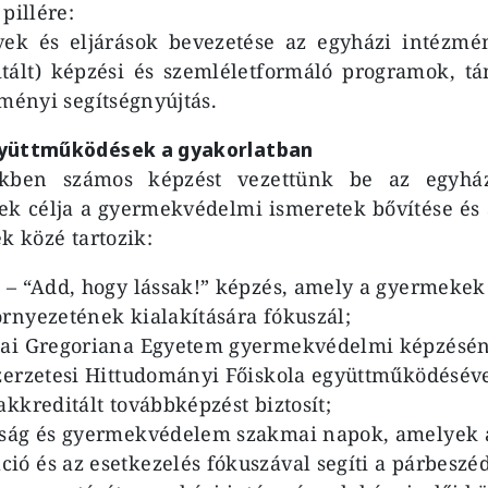
pillére:
lvek és eljárások bevezetése az egyházi intézmé
itált) képzési és szemléletformáló programok, t
zményi segítségnyújtás.
gyüttműködések a gyakorlatban
kben számos képzést vezettünk be az egyhá
k célja a gyermekvédelmi ismeretek bővítése és 
k közé tartozik:
 – “Add, hogy lássak!” képzés, amely a gyermekek
rnyezetének kialakítására fókuszál;
pai Gregoriana Egyetem gyermekvédelmi képzésén
zerzetesi Hittudományi Főiskola együttműködésév
akkreditált továbbképzést biztosít;
sság és gyermekvédelem szakmai napok, amelyek 
ó és az esetkezelés fókuszával segíti a párbeszéde