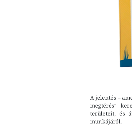
A jelentés – am
megtérés” kere
területeit, és 
munkájáról.