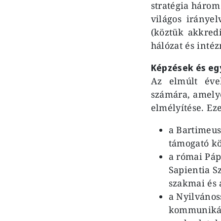
stratégia három 
világos iránye
(köztük akkred
hálózat és inté
Képzések és e
Az elmúlt éve
számára, amelye
elmélyítése. Eze
a Bartimeus
támogató kö
a római Pá
Sapientia S
szakmai és 
a Nyilváno
kommunikáci