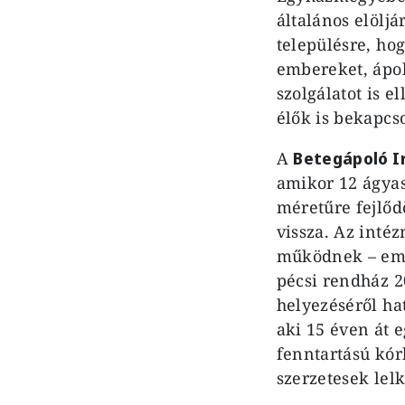
általános elölj
településre, ho
embereket, ápol
szolgálatot is 
élők is bekapcs
A
Betegápoló I
amikor 12 ágyas
méretűre fejlőd
vissza. Az inté
működnek – eme
pécsi rendház 2
helyezéséről ha
aki 15 éven át e
fenntartású kór
szerzetesek lel