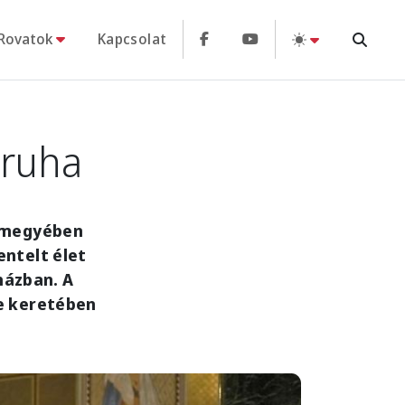
Rovatok
Kapcsolat
 ruha
ázmegyében
ntelt élet
házban. A
e keretében