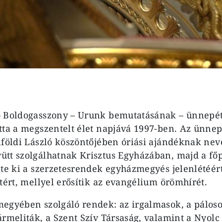
 Boldogasszony – Urunk bemutatásának – ünnepét 
tta a megszentelt élet napjává 1997-ben. Az ünne
lföldi László köszöntőjében óriási ajándéknak nev
tt szolgálhatnak Krisztus Egyházában, majd a fő
zte ki a szerzetesrendek egyházmegyés jelenlétéért
tért, mellyel erősítik az evangélium örömhírét.
egyében szolgáló rendek: az irgalmasok, a páloso
ármeliták, a Szent Szív Társaság, valamint a Nyolc