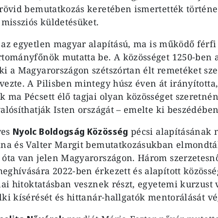
 rövid bemutatkozás keretében ismertették történe
 missziós küldetésüket.
,
az egyetlen magyar alapítású, ma is működő férfi
rtományfőnök mutatta be. A közösséget 1250-ben a
ki a Magyarországon szétszórtan élt remetéket sze
vezte. A Pilisben mintegy húsz éven át irányított
k ma Pécsett élő tagjai olyan közösséget szeretnén
valósíthatják Isten országát – emelte ki beszédébe
ves
Nyolc Boldogság Közösség
pécsi alapításának 
ina és Valter Margit bemutatkozásukban elmondtá
 óta van jelen Magyarországon. Három szerzetesnő
eghívására 2022-ben érkezett és alapított közösség
olai hitoktatásban vesznek részt, egyetemi kurzust 
lki kísérését és hittanár-hallgatók mentorálását vé