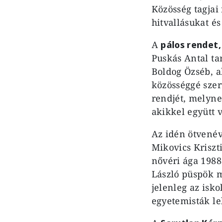
Közösség tagjai
hitvallásukat és
A
pálos rendet
Puskás Antal ta
Boldog Özséb, a
közösséggé szer
rendjét, melyne
akikkel együtt 
Az idén ötvené
Mikovics Kriszt
nővéri ága 1988
László püspök m
jelenleg az isk
egyetemisták le