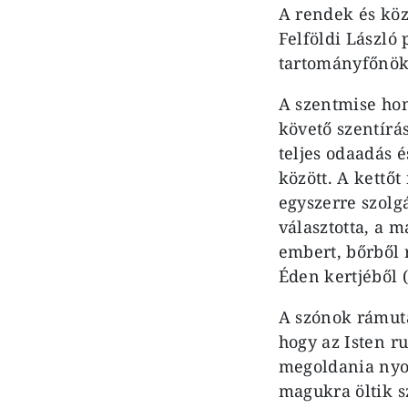
A rendek és köz
Felföldi László
tartományfőnök 
A szentmise ho
követő szentírás
teljes odaadás é
között. A kettő
egyszerre szolg
választotta, a 
embert, bőrből r
Éden kertjéből (
A szónok rámuta
hogy az Isten r
megoldania nyom
magukra öltik sz