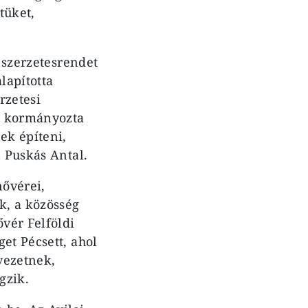
tüket,
 szerzetesrendet
lapította
rzetesi
a, kormányozta
ek építeni,
n Puskás Antal.
nővérei,
k, a közösség
vér Felföldi
et Pécsett, ahol
vezetnek,
gzik.