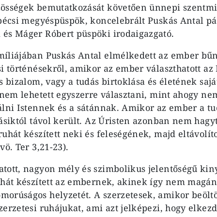
össégek bemutatkozását követően ünnepi szentmis
 pécsi megyéspüspök, koncelebrált Puskás Antal pá
és Máger Róbert püspöki irodaigazgató.
míliájában Puskás Antal elmélkedett az ember bű
i történésekről, amikor az ember választhatott az 
s bizalom, vagy a tudás birtoklása és életének saj
t nem lehetett egyszerre választani, mint ahogy ne
álni Istennek és a sátánnak. Amikor az ember a tu
másiktól távol került. Az Úristen azonban nem hag
uhát készített neki és feleségének, majd eltávolíto
vö. Ter 3,21-23).
tott, nagyon mély és szimbolikus jelentőségű kiny
uhát készített az embernek, akinek így nem magán
orúságos helyzetét. A szerzetesek, amikor beölt
erzetesi ruhájukat, ami azt jelképezi, hogy elkezd