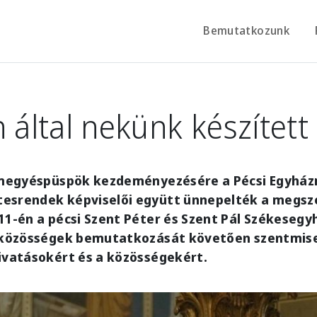
Bemutatkozunk
n által nekünk készített
ó megyéspüspök kezdeményezésére a Pécsi Egyh
esrendek képviselői együtt ünnepelték a megsze
11-én a pécsi Szent Péter és Szent Pál Székesegy
e közösségek bemutatkozását követően szentmis
ivatásokért és a közösségekért.
e