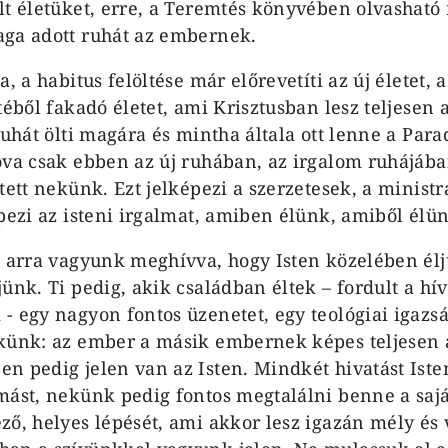
lt életüket, erre, a Teremtés könyvében olvasható r
aga adott ruhát az embernek.
a, a habitus felöltése már előrevetíti az új életet, 
téből fakadó életet, ami Krisztusban lesz teljesen
ruhát ölti magára és mintha általa ott lenne a Par
ova csak ebben az új ruhában, az irgalom ruhájában
tett nekünk. Ezt jelképezi a szerzetesek, a minist
épezi az isteni irgalmat, amiben élünk, amiből élü
, arra vagyunk meghívva, hogy Isten közelében él
ünk. Ti pedig, akik családban éltek – fordult a hí
- egy nagyon fontos üzenetet, egy teológiai igazs
ekünk: az ember a másik embernek képes teljesen 
n pedig jelen van az Isten. Mindkét hivatást Isten
mást, nekünk pedig fontos megtalálni benne a sajá
ző, helyes lépését, ami akkor lesz igazán mély és 