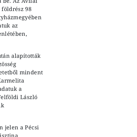
 be. Az Avilai
 földrész 98
 Egyházmegyében
atuk az
enlétében,
tán alapították
zösség
retetből mindent
Karmelita
adatuk a
elföldi László
ák
 jelen a Pécsi
isztina