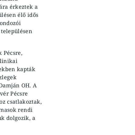
ára érkeztek a
ülésen élő idős
gondozói
 településen
k Pécsre,
linikai
vekben kapták
szlegek
 Damján OH. A
tvér Pécsre
oz csatlakoztak,
almasok rendi
k dolgozik, a