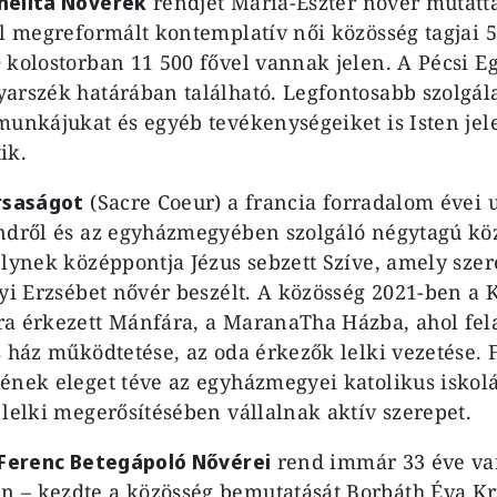
melita Nővérek
rendjét Mária-Eszter nővér mutatta
al megreformált kontemplatív női közösség tagjai 5
 kolostorban 11 500 fővel vannak jelen. A Pécsi
arszék határában található. Legfontosabb szolgál
munkájukat és egyéb tevékenységeiket is Isten jel
ik.
rsaságot
(Sacre Coeur) a francia forradalom évei u
ndről és az egyházmegyében szolgáló négytagú kö
elynek középpontja Jézus sebzett Szíve, amely sze
gyi Erzsébet nővér beszélt. A közösség 2021-ben a 
a érkezett Mánfára, a MaranaTha Házba, ahol fel
s ház működtetése, az oda érkezők lelki vezetése. F
ének eleget téve az egyházmegyei katolikus iskol
 lelki megerősítésében vállalnak aktív szerepet.
 Ferenc Betegápoló Nővérei
rend immár 33 éve van
 – kezdte a közösség bemutatását Borbáth Éva Kr