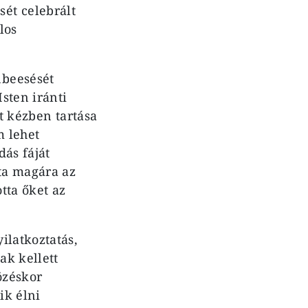
ét celebrált
los
nbeesését
Isten iránti
át kézben tartása
m lehet
dás fáját
yta magára az
tta őket az
ilatkoztatás,
ak kellett
özéskor
ik élni