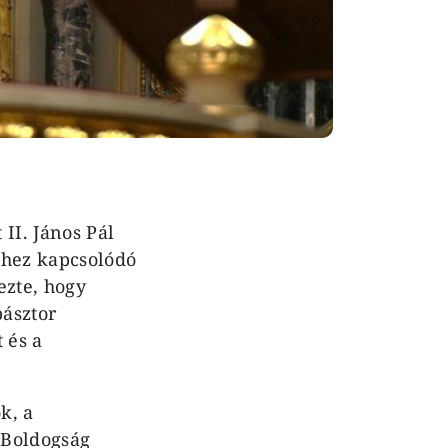
II. János Pál
phez kapcsolódó
ezte, hogy
pásztor
 és a
k, a
 Boldogság