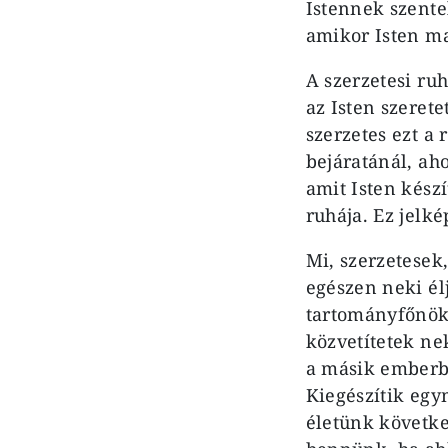
Istennek szente
amikor Isten m
A szerzetesi ruh
az Isten szerete
szerzetes ezt a 
bejáratánál, ah
amit Isten készí
ruhája. Ez jelk
Mi, szerzetesek
egészen neki élj
tartományfőnök 
közvetítetek n
a másik emberbe
Kiegészítik egy
életünk követke