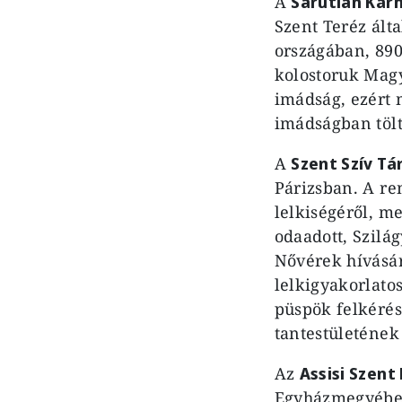
A
Sarutlan Kár
Szent Teréz ált
országában, 890
kolostoruk Magy
imádság, ezért 
imádságban tölt
A
Szent Szív Tá
Párizsban. A re
lelkiségéről, m
odaadott, Szilá
Nővérek hívásár
lelkigyakorlato
püspök felkérés
tantestületének
Az
Assisi Szent
Egyházmegyében