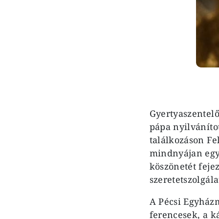
Gyertyaszentelő
pápa nyilváníto
találkozáson Fe
mindnyájan együ
köszönetét feje
szeretetszolgála
A Pécsi Egyházm
ferencesek, a k