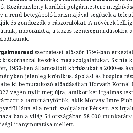
áró. Kozármisleny korábbi polgármestere meghívás
gy a rend betegápoló karizmájával segítsék a telep
ják és gondozzák a rászorulókat. A nővérek lelki
ellátnak, imaóráikba, a közös szentségimádásokba a
olódhatnak.
rgalmasrend
szerzetesei először 1796-ban érkezte
 kiskórházzal kezdték meg szolgálatukat. Szinte k
ött, 1950-ben államosított kórházukat a 2000-es é
zményben jelenleg krónikus, ápolási és hospice ré
lte ki bemutatkozó előadásában Horváth Kornél
022 végén nyílt meg újra, amikor két irgalmas tes
tározott a tartományfőnök, akik Morvay Imre Pioh
gyedül látta el a rendi szolgálatot Pécsett. Az irg
házaiban a világ 54 országában 58 000 munkatársu
kiségi iránymutatása mellett.