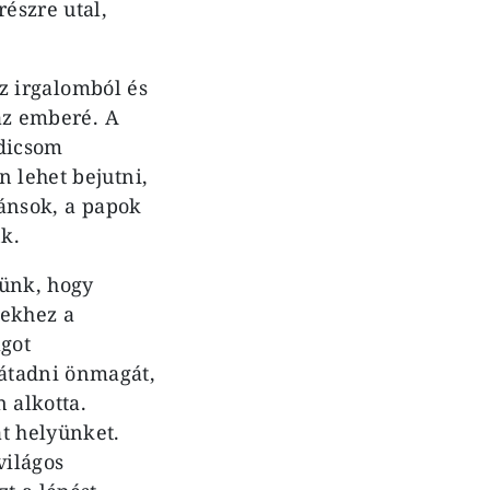
észre utal,
az irgalomból és
 az emberé. A
adicsom
 lehet bejutni,
ránsok, a papok
nk.
jünk, hogy
vekhez a
ágot
átadni önmagát,
 alkotta.
t helyünket.
világos