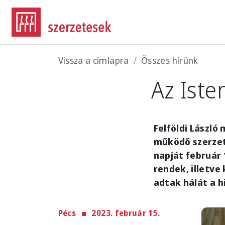
Ugrás a tartalomra
Morzsa
Vissza a címlapra
Összes hírünk
Az Iste
Felföldi Lászl
működő szerzet
napját február 
rendek, illetv
adtak hálát a h
Pécs
2023. február 15.
Imag