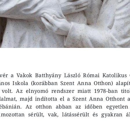
vér a Vakok Batthyány László Római Katolikus 
ános Iskola (korábban Szent Anna Otthon) alapít
a volt. Az elnyomó rendszer miatt 1978-ban tito
dalmat, majd indította el a Szent Anna Otthont a
ébánián. Az otthon abban az időben egyetlen
almozottan sérült, vak, látássérült és gyakran á