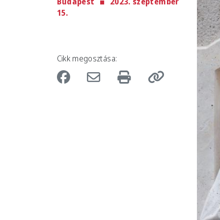
Budapest
2023. szeptember
Imag
15.
Cikk megosztása: