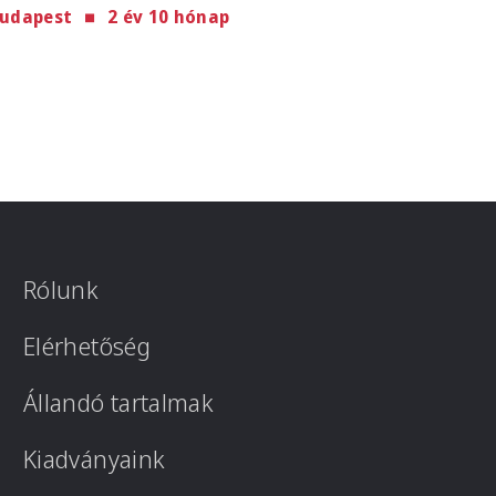
udapest
2 év 10 hónap
Rólunk
Elérhetőség
Állandó tartalmak
Kiadványaink