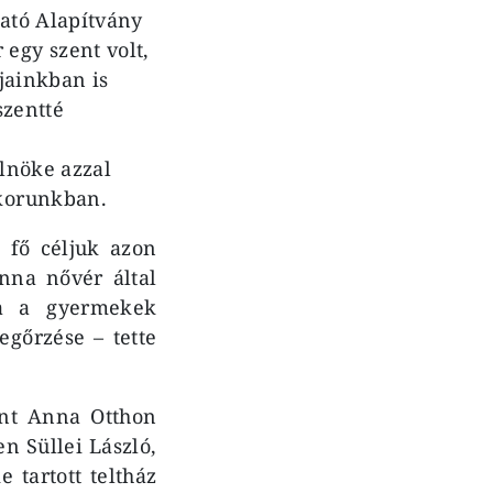
ató Alapítvány
egy szent volt,
jainkban is
szentté
lnöke azzal
 korunkban.
 fő céljuk azon
nna nővér által
ja a gyermekek
gőrzése – tette
ent Anna Otthon
n Süllei László,
 tartott teltház