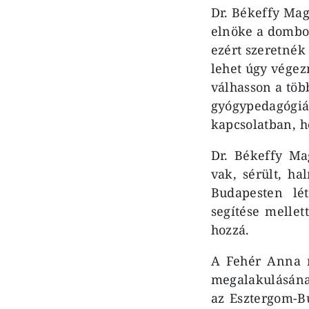
Dr. Békeffy Mag
elnöke a dombo
ezért szeretnék
lehet úgy végez
válhasson a töb
gyógypedagógiáb
kapcsolatban, 
Dr. Békeffy Ma
vak, sérült, h
Budapesten lé
segítése melle
hozzá.
A Fehér Anna n
megalakulásának
az Esztergom-Bu