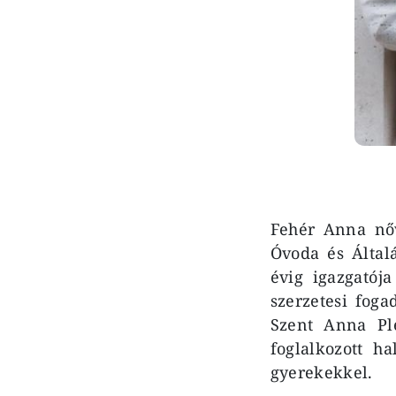
Fehér Anna nő
Óvoda és Által
évig igazgatój
szerzetesi foga
Szent Anna Pl
foglalkozott h
gyerekekkel.