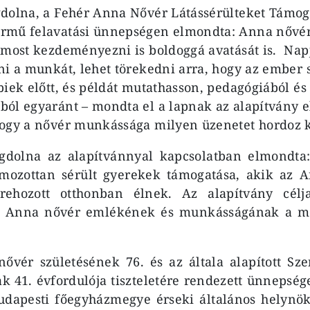
dolna, a Fehér Anna Nővér Látássérülteket Támog
rmű felavatási ünnepségen elmondta: Anna nővér 
 most kezdeményezni is boldoggá avatását is. Nap
ni a munkát, lehet törekedni arra, hogy az ember 
biek előtt, és példát mutathasson, pedagógiából és
ól egyaránt – mondta el a lapnak az alapítvány e
hogy a nővér munkássága milyen üzenetet hordoz
gdolna az alapítvánnyal kapcsolatban elmondta:
almozottan sérült gyerekek támogatása, akik az A
trehozott otthonban élnek. Az alapítvány cél
tt Anna nővér emlékének és munkásságának a me
ővér születésének 76. és az általa alapított Sz
 41. évfordulója tiszteletére rendezett ünnepsége
dapesti főegyházmegye érseki általános helynöke