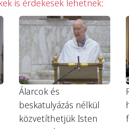
kkek is érdekesek lehetnek:
Image
I
Álarcok és
beskatulyázás nélkül
közvetíthetjük Isten