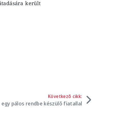
átadására került
Következő cikk:
 egy pálos rendbe készülő fiatallal