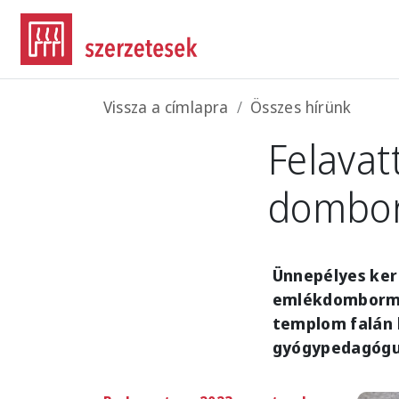
Ugrás a tartalomra
Morzsa
Vissza a címlapra
Összes hírünk
Felavat
dombo
Ünnepélyes ker
emlékdombormű,
templom falán h
gyógypedagógus