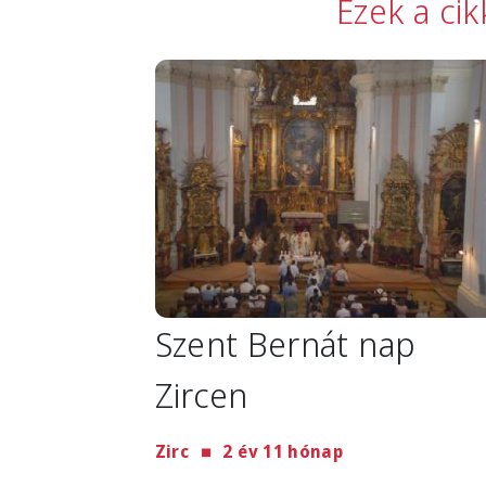
Ezek a ci
Image
Szent Bernát nap
Zircen
Zirc
2 év 11 hónap