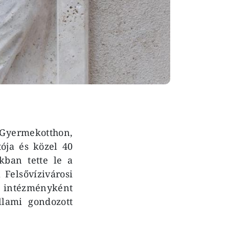
Gyermekotthon,
ója és közel 40
kban tette le a
 Felsővízivárosi
 intézményként
llami gondozott