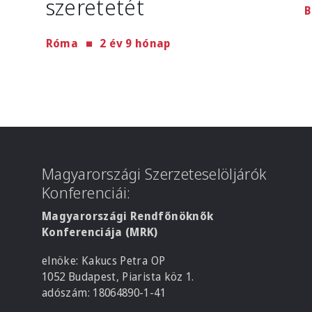
szeretetét
B
Róma
2 év 9 hónap
Magyarországi Szerzeteselöljárók
Konferenciái:
Magyarországi Rendfőnöknők
Konferenciája (MRK)
elnöke: Kakucs Petra OP
1052 Budapest, Piarista köz 1.
adószám: 18064890-1-41