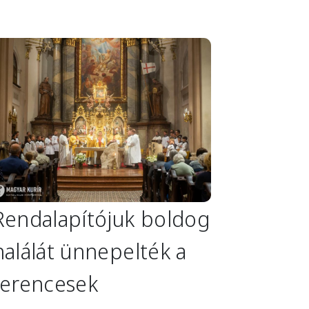
mage
Rendalapítójuk boldog
halálát ünnepelték a
ferencesek