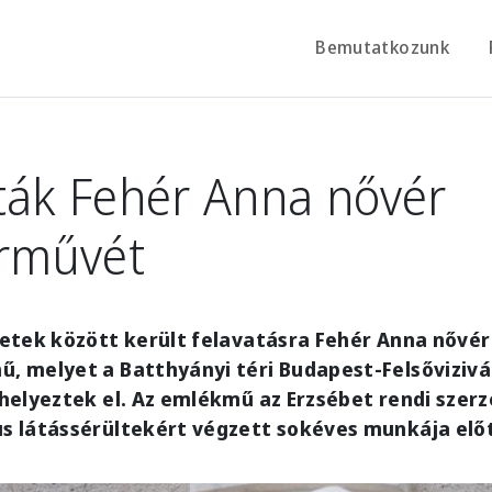
Bemutatkozunk
ták Fehér Anna nővér
rművét
etek között került felavatásra Fehér Anna nővér
 melyet a Batthyányi téri Budapest-Felsővizivá
elyeztek el. Az emlékmű az Erzsébet rendi szerz
 látássérültekért végzett sokéves munkája előtt