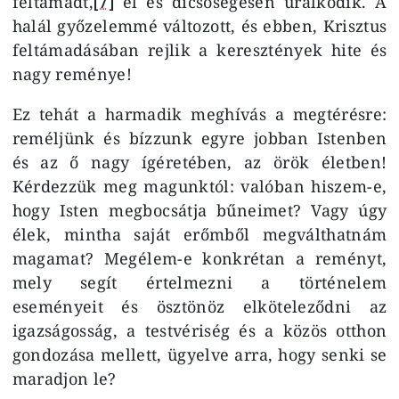
feltámadt,
[7]
él és dicsőségesen uralkodik. A
halál győzelemmé változott, és ebben, Krisztus
feltámadásában rejlik a keresztények hite és
nagy reménye!
Ez tehát a harmadik meghívás a megtérésre:
reméljünk és bízzunk egyre jobban Istenben
és az ő nagy ígéretében, az örök életben!
Kérdezzük meg magunktól: valóban hiszem-e,
hogy Isten megbocsátja bűneimet? Vagy úgy
élek, mintha saját erőmből megválthatnám
magamat? Megélem-e konkrétan a reményt,
mely segít értelmezni a történelem
eseményeit és ösztönöz elköteleződni az
igazságosság, a testvériség és a közös otthon
gondozása mellett, ügyelve arra, hogy senki se
maradjon le?