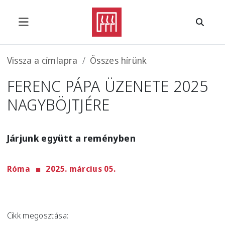
Ugrás a tartalomra
Morzsa
Vissza a címlapra
Összes hírünk
FERENC PÁPA ÜZENETE 2025
NAGYBÖJTJÉRE
Járjunk együtt a reményben
Róma
2025. március 05.
Cikk megosztása: