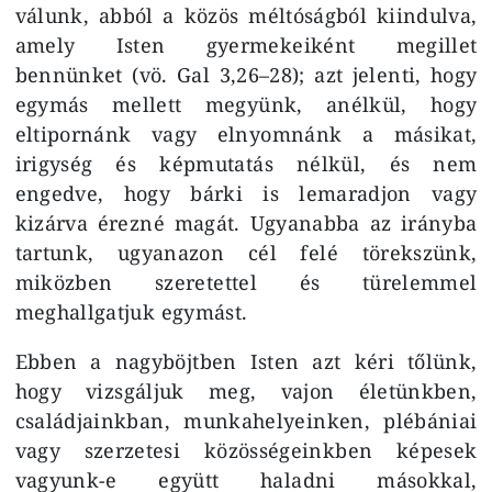
válunk, abból a közös méltóságból kiindulva,
amely Isten gyermekeiként megillet
bennünket (vö. Gal 3,26–28); azt jelenti, hogy
egymás mellett megyünk, anélkül, hogy
eltipornánk vagy elnyomnánk a másikat,
irigység és képmutatás nélkül, és nem
engedve, hogy bárki is lemaradjon vagy
kizárva érezné magát. Ugyanabba az irányba
tartunk, ugyanazon cél felé törekszünk,
miközben szeretettel és türelemmel
meghallgatjuk egymást.
Ebben a nagyböjtben Isten azt kéri tőlünk,
hogy vizsgáljuk meg, vajon életünkben,
családjainkban, munkahelyeinken, plébániai
vagy szerzetesi közösségeinkben képesek
vagyunk-e együtt haladni másokkal,