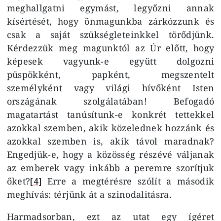
meghallgatni egymást, legyőzni annak
kísértését, hogy önmagunkba zárkózzunk és
csak a saját szükségleteinkkel törődjünk.
Kérdezzük meg magunktól az Úr előtt, hogy
képesek vagyunk-e együtt dolgozni
püspökként, papként, megszentelt
személyként vagy világi hívőként Isten
országának szolgálatában! Befogadó
magatartást tanúsítunk-e konkrét tettekkel
azokkal szemben, akik közelednek hozzánk és
azokkal szemben is, akik távol maradnak?
Engedjük-e, hogy a közösség részévé váljanak
az emberek vagy inkább a peremre szorítjuk
őket?
[4]
Erre a megtérésre szólít a második
meghívás: térjünk át a szinodalitásra.
Harmadsorban, ezt az utat egy ígéret