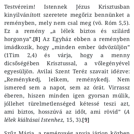
Testvéreim! Istennek Jézus Krisztusban
kinyilvánított szeretete megőriz bennünket a
reményben, mely nem csal meg (vö. Róm 5,5).
Ez a remény „a lélek biztos és szilárd
horgonya”.
[8]
Az Egyház ebben a reményben
imádkozik, hogy „minden ember üdvözüljön”
(1Tim 2,4) és várja, hogy a menny
dicsőségében Krisztussal, a vőlegényével
egyesüljön. Avilai Szent Teréz szavait idézve:
„Reménykedj, lelkem, reménykedj. Nem
ismered sem a napot, sem az órát. Virrassz
éberen, hiszen minden igen gyorsan múlik,
jóllehet türelmetlenséged kétessé teszi azt,
ami biztos, hosszúvá az időt, ami rövid” (
A
lélek kiáltásai Istenhez,
15, 3).
[9]
Szűz Mária, a reménység anyja járjon közben