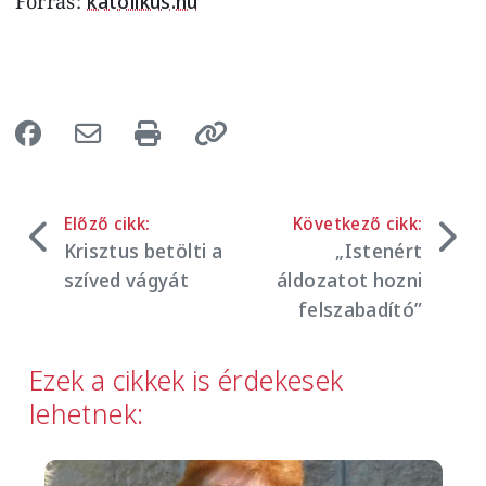
Forrás:
katolikus.hu
Előző cikk:
Következő cikk:
Krisztus betölti a
„Istenért
szíved vágyát
áldozatot hozni
felszabadító”
Ezek a cikkek is érdekesek
lehetnek:
Image