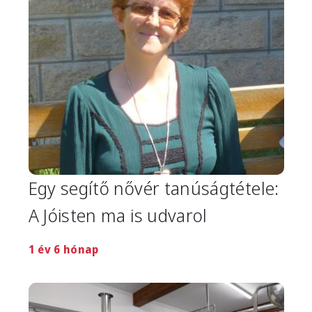
Egy segítő nővér tanúságtétele:
A Jóisten ma is udvarol
1 év 6 hónap
Image