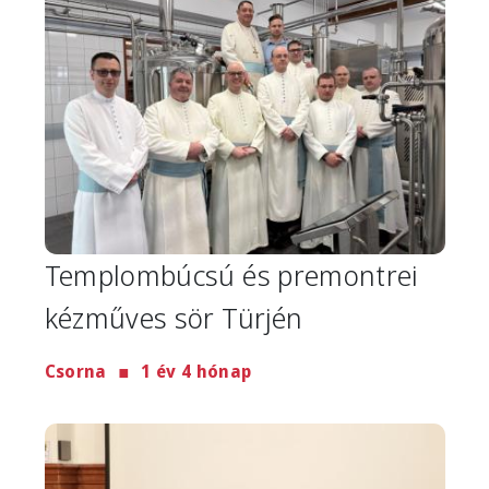
Templombúcsú és premontrei
kézműves sör Türjén
Csorna
1 év 4 hónap
Image