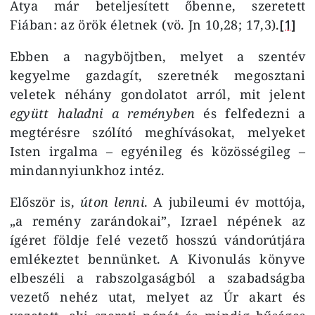
Atya már beteljesített őbenne, szeretett
Fiában: az örök életnek (vö. Jn 10,28; 17,3).
[1]
Ebben a nagyböjtben, melyet a szentév
kegyelme gazdagít, szeretnék megosztani
veletek néhány gondolatot arról, mit jelent
együtt haladni a reményben
és felfedezni a
megtérésre szólító meghívásokat, melyeket
Isten irgalma – egyénileg és közösségileg –
mindannyiunkhoz intéz.
Először is,
úton lenni
. A jubileumi év mottója,
„a remény zarándokai”, Izrael népének az
ígéret földje felé vezető hosszú vándorútjára
emlékeztet bennünket. A Kivonulás könyve
elbeszéli a rabszolgaságból a szabadságba
vezető nehéz utat, melyet az Úr akart és