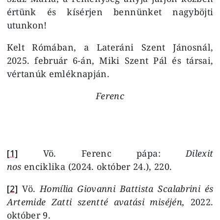
értünk és kísérjen bennünket nagyböjti
utunkon!
Kelt Rómában, a Lateráni Szent Jánosnál,
2025. február 6-án, Miki Szent Pál és társai,
vértanúk emléknapján.
Ferenc
[1]
Vö. Ferenc pápa:
Dilexit
nos
enciklika (2024. október 24.), 220.
[2]
Vö.
Homília Giovanni Battista Scalabrini és
Artemide Zatti szentté avatási miséjén,
2022.
október 9.