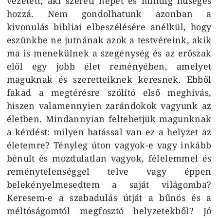
vezetett, aki szereti népét és mindig hűséges
hozzá. Nem gondolhatunk azonban a
kivonulás bibliai elbeszélésére anélkül, hogy
eszünkbe ne jutnának azok a testvéreink, akik
ma is menekülnek a szegénység és az erőszak
elől egy jobb élet reményében, amelyet
maguknak és szeretteiknek keresnek. Ebből
fakad a megtérésre szólító első meghívás,
hiszen valamennyien zarándokok vagyunk az
életben. Mindannyian feltehetjük magunknak
a kérdést: milyen hatással van ez a helyzet az
életemre? Tényleg úton vagyok-e vagy inkább
bénult és mozdulatlan vagyok, félelemmel és
reménytelenséggel telve vagy éppen
belekényelmesedtem a saját világomba?
Keresem-e a szabadulás útját a bűnös és a
méltóságomtól megfosztó helyzetekből? Jó