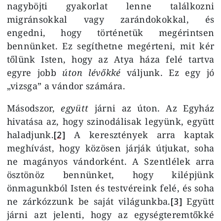
nagyböjti gyakorlat lenne találkozni
migránsokkal vagy zarándokokkal, és
engedni, hogy történetük megérintsen
bennünket. Ez segíthetne megérteni, mit kér
tőlünk Isten, hogy az Atya háza felé tartva
egyre jobb
úton lévőkké
váljunk. Ez egy jó
„vizsga” a vándor számára.
Másodszor,
együtt
járni az úton. Az Egyház
hivatása az, hogy szinodálisak legyünk, együtt
haladjunk.
[2]
A keresztények arra kaptak
meghívást, hogy közösen járják útjukat, soha
ne magányos vándorként. A Szentlélek arra
ösztönöz bennünket, hogy kilépjünk
önmagunkból Isten és testvéreink felé, és soha
ne zárkózzunk be saját világunkba.
[3]
Együtt
járni azt jelenti, hogy az egységteremtőkké