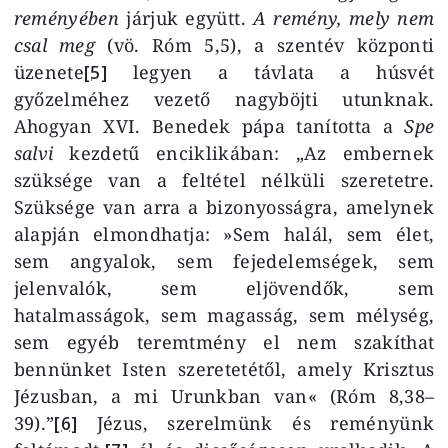
reményében
járjuk együtt.
A remény, mely nem
csal meg
(vö. Róm 5,5), a szentév központi
üzenete
[5]
legyen a távlata a húsvét
győzelméhez vezető nagyböjti utunknak.
Ahogyan XVI. Benedek pápa tanította a
Spe
salvi
kezdetű enciklikában: „Az embernek
szüksége van a feltétel nélküli szeretetre.
Szüksége van arra a bizonyosságra, amelynek
alapján elmondhatja: »Sem halál, sem élet,
sem angyalok, sem fejedelemségek, sem
jelenvalók, sem eljövendők, sem
hatalmasságok, sem magasság, sem mélység,
sem egyéb teremtmény el nem szakíthat
bennünket Isten szeretetétől, amely Krisztus
Jézusban, a mi Urunkban van« (Róm 8,38–
39).”
[6]
Jézus, szerelmünk és reményünk