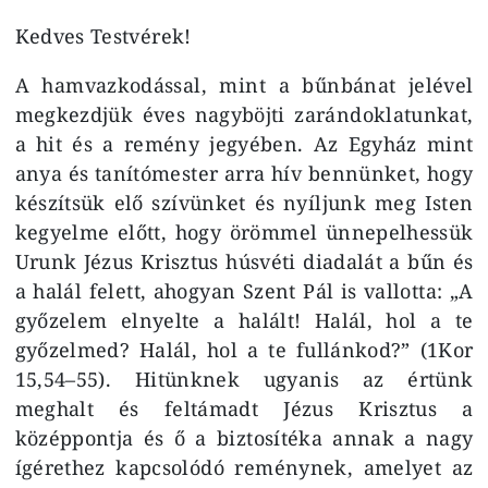
Kedves Testvérek!
A hamvazkodással, mint a bűnbánat jelével
megkezdjük éves nagyböjti zarándoklatunkat,
a hit és a remény jegyében. Az Egyház mint
anya és tanítómester arra hív bennünket, hogy
készítsük elő szívünket és nyíljunk meg Isten
kegyelme előtt, hogy örömmel ünnepelhessük
Urunk Jézus Krisztus húsvéti diadalát a bűn és
a halál felett, ahogyan Szent Pál is vallotta: „A
győzelem elnyelte a halált! Halál, hol a te
győzelmed? Halál, hol a te fullánkod?” (1Kor
15,54–55). Hitünknek ugyanis az értünk
meghalt és feltámadt Jézus Krisztus a
középpontja és ő a biztosítéka annak a nagy
ígérethez kapcsolódó reménynek, amelyet az