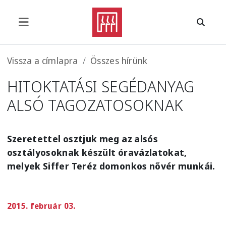
Ugrás a tartalomra
Morzsa
Vissza a címlapra
Összes hírünk
HITOKTATÁSI SEGÉDANYAG
ALSÓ TAGOZATOSOKNAK
Szeretettel osztjuk meg az alsós
osztályosoknak készült óravázlatokat,
melyek Siffer Teréz domonkos nővér munkái.
2015. február 03.