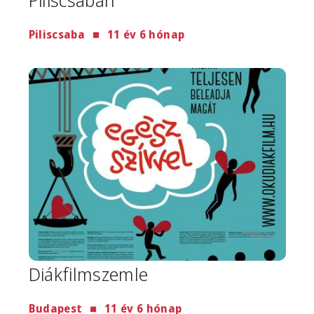
Piliscsaba
11 év 6 hónap
Image
Diákfilmszemle
Budapest
11 év 6 hónap