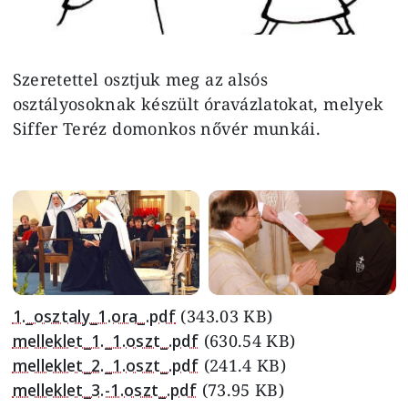
Szeretettel osztjuk meg az alsós
osztályosoknak készült óravázlatokat, melyek
Siffer Teréz domonkos nővér munkái.
Image
Image
1._osztaly_1.ora_.pdf
(343.03 KB)
melleklet_1._1.oszt_.pdf
(630.54 KB)
melleklet_2._1.oszt_.pdf
(241.4 KB)
melleklet_3.-1.oszt_.pdf
(73.95 KB)