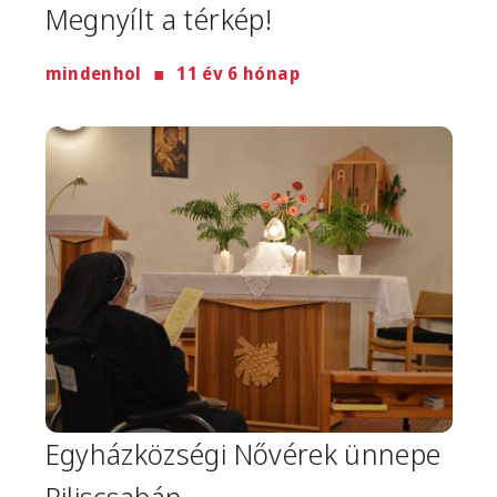
Megnyílt a térkép!
mindenhol
11 év 6 hónap
Image
Egyházközségi Nővérek ünnepe
Piliscsabán