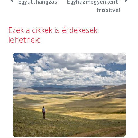
Együtthangzás
Egyházmegyénként-
frissítve!
Ezek a cikkek is érdekesek
lehetnek:
Image