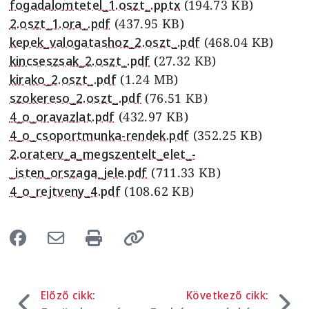
fogadalomtetel_1.oszt_.pptx
(194.73 KB)
2.oszt_1.ora_.pdf
(437.95 KB)
kepek_valogatashoz_2.oszt_.pdf
(468.04 KB)
kincseszsak_2.oszt_.pdf
(27.32 KB)
kirako_2.oszt_.pdf
(1.24 MB)
szokereso_2.oszt_.pdf
(76.51 KB)
4_o_oravazlat.pdf
(432.97 KB)
4_o_csoportmunka-rendek.pdf
(352.25 KB)
2.oraterv_a_megszentelt_elet_-
_isten_orszaga_jele.pdf
(711.33 KB)
4_o_rejtveny_4.pdf
(108.62 KB)
Előző cikk:
Következő cikk: