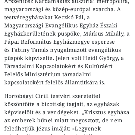
Arszeniosz Kardamakisz ausztriai metropolita,
magyarországi és közép-európai exarcha. A
testvéregyházakat Keczkó Pál, a
Magyarországi Evangélikus Egyház Északi
Egyházkerületének püspöke, Márkus Mihály, a
Pápai Református Egyházmegye esperese
és Fabiny Tamás nyugalmazott evangélikus
püspök képviselte. Jelen volt Heidl György, a
Társadalmi Kapcsolatokért és Kultúráért
Felelős Minisztérium társadalmi
kapcsolatokért felelős államtitkára is.
Hortobágyi Cirill testvéri szeretettel
köszöntötte a bizottság tagjait, az egyházak
képviselőit és a vendégeket. „Krisztus egyháza
az emberek bűnei miatt megosztott, de nem
feledhetjük Jézus imáját: »Legyenek