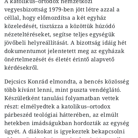
A katolikus–ortodox nemzetközi
vegyesbizottság 1979-ben jött létre azzal a
céllal, hogy előmozdítsa a két egyház
közeledését, tisztázza a közöttük húzódó
nézeteltéréseket, segítse teljes egységük
jövőbeli helyreállítását. A bizottság idáig hét
dokumentumot jelentetett meg az egyházak
önértelmezését és életét érintő alapvető
kérdésekről.
Dejcsics Konrád elmondta, a bencés közösség
több kívánt lenni, mint puszta vendéglátó.
Készületként tanulási folyamatban vettek
részt: elmélyedtek a katolikus–ortodox
párbeszéd teológiai hátterében, az elmúlt
hetekben imádságukban hordozták az egység
ügyét. A diákokat is igyekeztek bekapcsolni