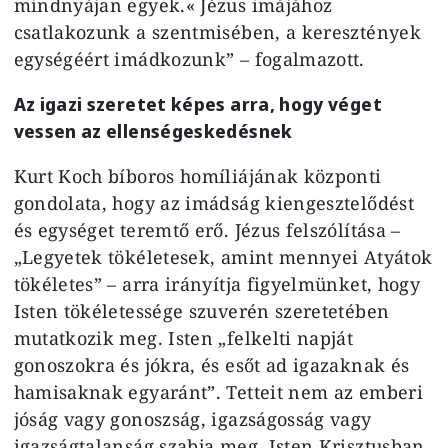
mindnyájan egyek.« Jézus imájához
csatlakozunk a szentmisében, a keresztények
egységéért imádkozunk” – fogalmazott.
Az igazi szeretet képes arra, hogy véget
vessen az ellenségeskedésnek
Kurt Koch bíboros homíliájának központi
gondolata, hogy az imádság kiengesztelődést
és egységet teremtő erő. Jézus felszólítása –
„Legyetek tökéletesek, amint mennyei Atyátok
tökéletes” – arra irányítja figyelmünket, hogy
Isten tökéletessége szuverén szeretetében
mutatkozik meg. Isten „felkelti napját
gonoszokra és jókra, és esőt ad igazaknak és
hamisaknak egyaránt”. Tetteit nem az emberi
jóság vagy gonoszság, igazságosság vagy
igazságtalanság szabja meg. Isten Krisztusban