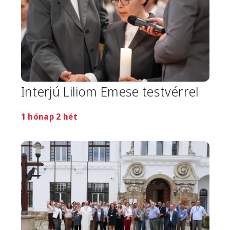
Interjú Liliom Emese testvérrel
1 hónap 2 hét
Image