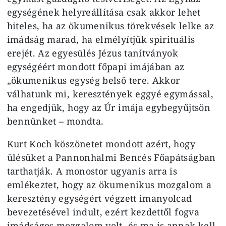
egységének helyreállítása csak akkor lehet
hiteles, ha az ökumenikus törekvések lelke az
imádság marad, ha elmélyítjük spirituális
erejét. Az egyesülés Jézus tanítványok
egységéért mondott főpapi imájában az
„ökumenikus egység belső tere. Akkor
válhatunk mi, keresztények eggyé egymással,
ha engedjük, hogy az Úr imája egybegyűjtsön
bennünket – mondta.
Kurt Koch köszönetet mondott azért, hogy
ülésüket a Pannonhalmi Bencés Főapátságban
tarthatják. A monostor ugyanis arra is
emlékeztet, hogy az ökumenikus mozgalom a
keresztény egységért végzett imanyolcad
bevezetésével indult, ezért kezdettől fogva
imádságos mozgalom volt, és ma is annak kell