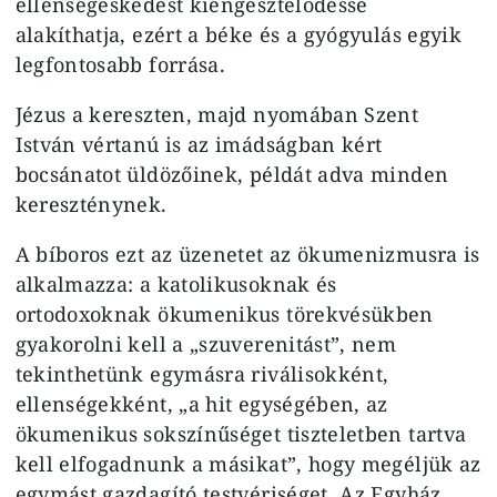
ellenségeskedést kiengesztelődéssé
alakíthatja, ezért a béke és a gyógyulás egyik
legfontosabb forrása.
Jézus a kereszten, majd nyomában Szent
István vértanú is az imádságban kért
bocsánatot üldözőinek, példát adva minden
kereszténynek.
A bíboros ezt az üzenetet az ökumenizmusra is
alkalmazza: a katolikusoknak és
ortodoxoknak ökumenikus törekvésükben
gyakorolni kell a „szuverenitást”, nem
tekinthetünk egymásra riválisokként,
ellenségekként, „a hit egységében, az
ökumenikus sokszínűséget tiszteletben tartva
kell elfogadnunk a másikat”, hogy megéljük az
egymást gazdagító testvériséget. Az Egyház