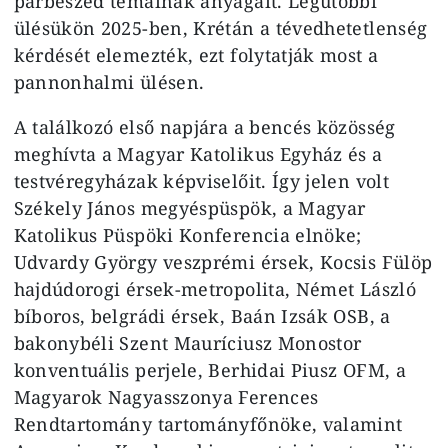
párbeszéd témáinak anyagait. Legutóbbi
ülésükön 2025-ben, Krétán a tévedhetetlenség
kérdését elemezték, ezt folytatják most a
pannonhalmi ülésen.
A találkozó első napjára a bencés közösség
meghívta a Magyar Katolikus Egyház és a
testvéregyházak képviselőit. Így jelen volt
Székely János megyéspüspök, a Magyar
Katolikus Püspöki Konferencia elnöke;
Udvardy György veszprémi érsek, Kocsis Fülöp
hajdúdorogi érsek-metropolita, Német László
bíboros, belgrádi érsek, Baán Izsák OSB, a
bakonybéli Szent Mauríciusz Monostor
konventuális perjele, Berhidai Piusz OFM, a
Magyarok Nagyasszonya Ferences
Rendtartomány tartományfőnöke, valamint