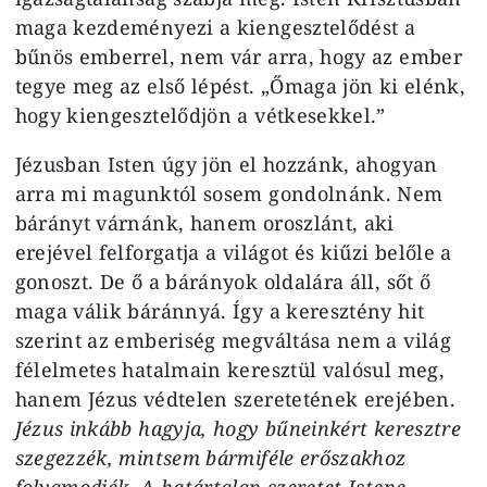
maga kezdeményezi a kiengesztelődést a
bűnös emberrel, nem vár arra, hogy az ember
tegye meg az első lépést. „Őmaga jön ki elénk,
hogy kiengesztelődjön a vétkesekkel.”
Jézusban Isten úgy jön el hozzánk, ahogyan
arra mi magunktól sosem gondolnánk. Nem
bárányt várnánk, hanem oroszlánt, aki
erejével felforgatja a világot és kiűzi belőle a
gonoszt. De ő a bárányok oldalára áll, sőt ő
maga válik báránnyá. Így a keresztény hit
szerint az emberiség megváltása nem a világ
félelmetes hatalmain keresztül valósul meg,
hanem Jézus védtelen szeretetének erejében.
Jézus inkább hagyja, hogy bűneinkért keresztre
szegezzék, mintsem bármiféle erőszakhoz
folyamodjék. A határtalan szeretet Istene