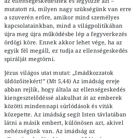
az ellenségeskedésnek és legyőzze azt –
mutatott rá, milyen nagy szükségünk van erre
a szuverén erőre, amikor mind személyes
kapcsolatainkban, mind a világpolitikában
újra meg újra működésbe lép a fegyverkezés
ördögi köre. Ennek akkor lehet vége, ha az
egyik fél megáll, ez tudja az ellenségeskedés
spirálját megtörni.
Jézus világos utat mutat: „Imádkozzatok
üldözőitekért!” (Mt 5,44) Az imádság ereje
abban rejlik, hogy általa az ellenségeskedés
kiengesztelődéssé alakulhat át az emberek
közötti mindennapi súrlódások és viták
közepette. Az imádság segít Isten távlatában
látni a másik embert, különösen azt, akivel
nehézségünk van. Az imádság az