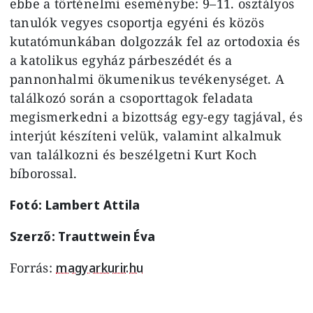
ebbe a történelmi eseménybe: 9–11. osztályos
tanulók vegyes csoportja egyéni és közös
kutatómunkában dolgozzák fel az ortodoxia és
a katolikus egyház párbeszédét és a
pannonhalmi ökumenikus tevékenységet. A
találkozó során a csoporttagok feladata
megismerkedni a bizottság egy-egy tagjával, és
interjút készíteni velük, valamint alkalmuk
van találkozni és beszélgetni Kurt Koch
bíborossal.
Fotó: Lambert Attila
Szerző: Trauttwein Éva
Forrás:
magyarkurir.hu