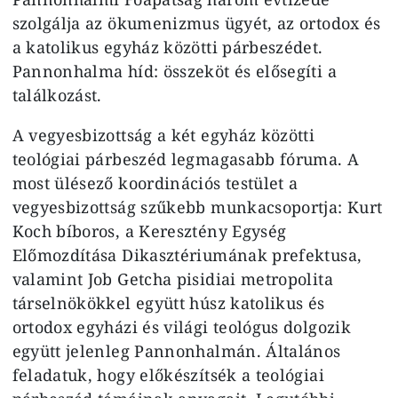
szolgálja az ökumenizmus ügyét, az ortodox és
a katolikus egyház közötti párbeszédet.
Pannonhalma híd: összeköt és elősegíti a
találkozást.
A vegyesbizottság a két egyház közötti
teológiai párbeszéd legmagasabb fóruma. A
most ülésező koordinációs testület a
vegyesbizottság szűkebb munkacsoportja: Kurt
Koch bíboros, a Keresztény Egység
Előmozdítása Dikasztériumának prefektusa,
valamint Job Getcha pisidiai metropolita
társelnökökkel együtt húsz katolikus és
ortodox egyházi és világi teológus dolgozik
együtt jelenleg Pannonhalmán. Általános
feladatuk, hogy előkészítsék a teológiai