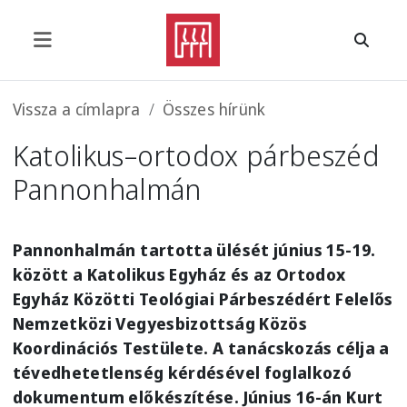
Ugrás a tartalomra
Morzsa
Vissza a címlapra
Összes hírünk
Katolikus–ortodox párbeszéd
Pannonhalmán
Pannonhalmán tartotta ülését június 15-19.
között a Katolikus Egyház és az Ortodox
Egyház Közötti Teológiai Párbeszédért Felelős
Nemzetközi Vegyesbizottság Közös
Koordinációs Testülete. A tanácskozás célja a
tévedhetetlenség kérdésével foglalkozó
dokumentum előkészítése. Június 16-án Kurt