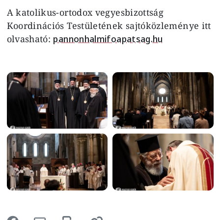
A katolikus-ortodox vegyesbizottság
Koordinációs Testületének sajtóközleménye itt
olvasható:
pannonhalmifoapatsag.hu
Image
Image
Image
Image