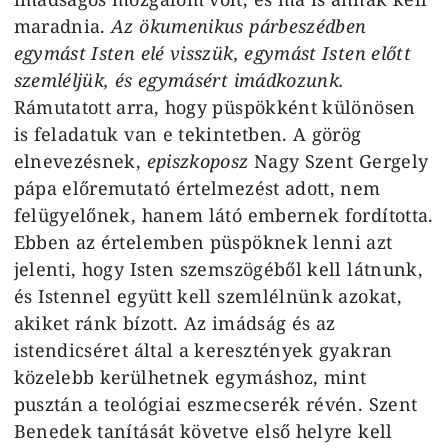
maradnia.
Az ökumenikus párbeszédben
egymást Isten elé visszük, egymást Isten előtt
szemléljük, és egymásért imádkozunk.
Rámutatott arra, hogy püspökként különösen
is feladatuk van e tekintetben. A görög
elnevezésnek,
episzkoposz
Nagy Szent Gergely
pápa előremutató értelmezést adott, nem
felügyelőnek, hanem látó embernek fordította.
Ebben az értelemben püspöknek lenni azt
jelenti, hogy Isten szemszögéből kell látnunk,
és Istennel együtt kell szemlélnünk azokat,
akiket ránk bízott. Az imádság és az
istendicséret által a keresztények gyakran
közelebb kerülhetnek egymáshoz, mint
pusztán a teológiai eszmecserék révén. Szent
Benedek tanítását követve első helyre kell