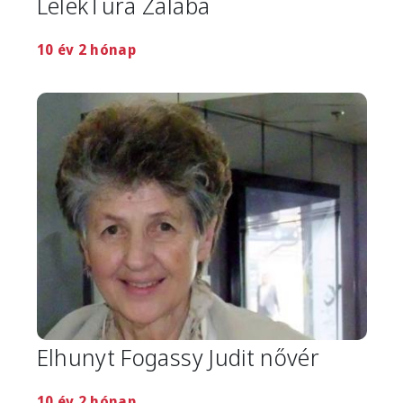
LélekTúra Zalába
10 év 2 hónap
Image
Elhunyt Fogassy Judit nővér
10 év 2 hónap