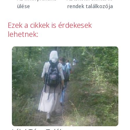
ülése
rendek találkozója
Ezek a cikkek is érdekesek
lehetnek:
Image