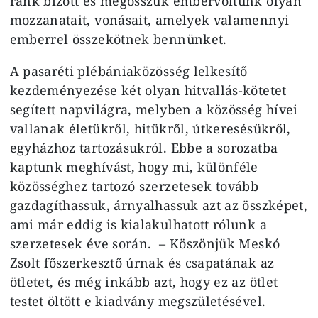
ránk bízott és megosszuk embervoltunk olyan
mozzanatait, vonásait, amelyek valamennyi
emberrel összekötnek bennünket.
A pasaréti plébániaközösség lelkesítő
kezdeményezése két olyan hitvallás-kötetet
segített napvilágra, melyben a közösség hívei
vallanak életükről, hitükről, útkeresésükről,
egyházhoz tartozásukról. Ebbe a sorozatba
kaptunk meghívást, hogy mi, különféle
közösséghez tartozó szerzetesek tovább
gazdagíthassuk, árnyalhassuk azt az összképet,
ami már eddig is kialakulhatott rólunk a
szerzetesek éve során. – Köszönjük Meskó
Zsolt főszerkesztő úrnak és csapatának az
ötletet, és még inkább azt, hogy ez az ötlet
testet öltött e kiadvány megszületésével.