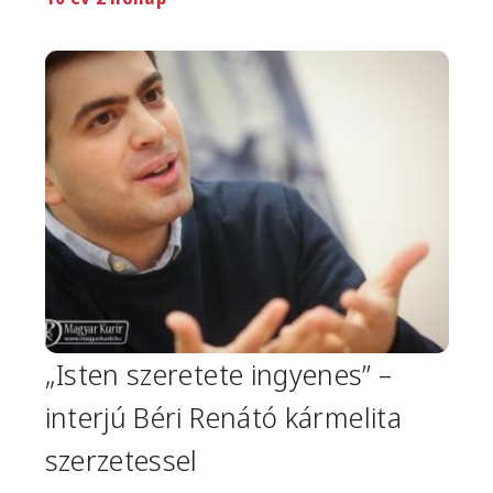
Image
„Isten szeretete ingyenes” –
interjú Béri Renátó kármelita
szerzetessel