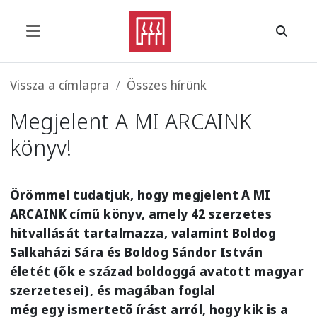
Ugrás a tartalomra
Morzsa
Vissza a címlapra
Összes hírünk
Megjelent A MI ARCAINK
könyv!
Örömmel tudatjuk, hogy megjelent A MI
ARCAINK című könyv, amely 42 szerzetes
hitvallását tartalmazza, valamint Boldog
Salkaházi Sára és Boldog Sándor István
életét (ők e század boldoggá avatott magyar
szerzetesei), és magában foglal
még egy ismertető írást arról, hogy kik is a