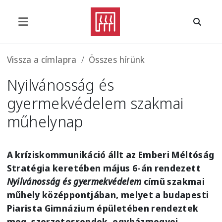
Ugrás a tartalomra
Morzsa
Vissza a címlapra
Összes hírünk
Nyilvánosság és
gyermekvédelem szakmai
műhelynap
A kríziskommunikáció állt az Emberi Méltóság
Stratégia keretében május 6-án rendezett
Nyilvánosság és gyermekvédelem
című szakmai
műhely középpontjában, melyet a budapesti
Piarista Gimnázium épületében rendeztek
meg, szerzetesrendek, egyházmegyei