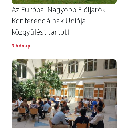
Az Európai Nagyobb Elöljárók
Konferenciáinak Uniója
közgyűlést tartott
3 hónap
Image