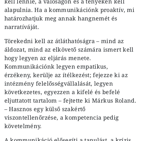
kell lennie, a valóságon és a tényeken kell
alapulnia. Ha a kommunikációnk proaktív, mi
határozhatjuk meg annak hangnemét és
narratíváját.
Törekedni kell az átláthatóságra – mind az
áldozat, mind az elkövető számára ismert kell
hogy legyen az eljárás menete.
Kommunikációnk legyen empatikus,
érzékeny, kerülje az ítélkezést; fejezze ki az
intézmény felelősségvállalását, legyen
következetes, egyezzen a kifelé és befelé
eljuttatott tartalom – fejtette ki Márkus Roland.
– Hasznos egy külső szakértő
viszontellenőrzése, a kompetencia pedig
követelmény.
A kommunikáció elősegíti a tanulást, a krízis