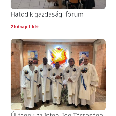
Hatodik gazdasági fórum
2 hónap 1 hét
Image
Új tagok az Isteni Ige Társasága