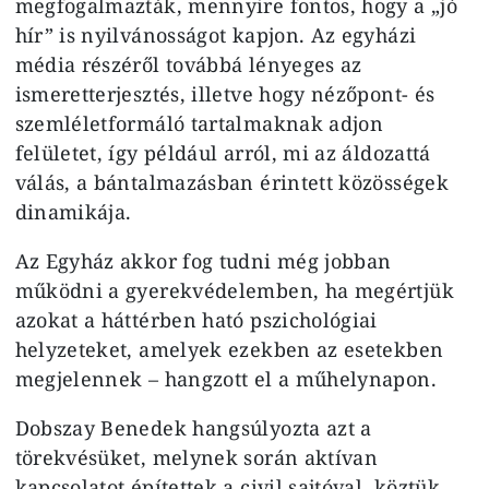
megfogalmazták, mennyire fontos, hogy a „jó
hír” is nyilvánosságot kapjon. Az egyházi
média részéről továbbá lényeges az
ismeretterjesztés, illetve hogy nézőpont- és
szemléletformáló tartalmaknak adjon
felületet, így például arról, mi az áldozattá
válás, a bántalmazásban érintett közösségek
dinamikája.
Az Egyház akkor fog tudni még jobban
működni a gyerekvédelemben, ha megértjük
azokat a háttérben ható pszichológiai
helyzeteket, amelyek ezekben az esetekben
megjelennek – hangzott el a műhelynapon.
Dobszay Benedek hangsúlyozta azt a
törekvésüket, melynek során aktívan
kapcsolatot építettek a civil sajtóval, köztük