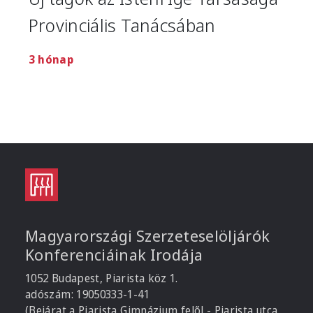
Provinciális Tanácsában
3 hónap
Magyarországi Szerzeteselöljárók
Konferenciáinak Irodája
1052 Budapest, Piarista köz 1.
adószám: 19050333-1-41
(Bejárat a Piarista Gimnázium felől - Piarista utca