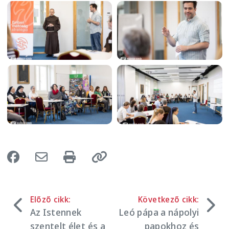
Image
Image
Image
Image
Előző cikk:
Következő cikk:
Az Istennek
Leó pápa a nápolyi
szentelt élet és a
papokhoz és