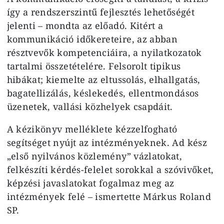
így a rendszerszintű fejlesztés lehetőségét
jelenti – mondta az előadó. Kitért a
kommunikáció időkereteire, az abban
résztvevők kompetenciáira, a nyilatkozatok
tartalmi összetételére. Felsorolt tipikus
hibákat; kiemelte az eltussolás, elhallgatás,
bagatellizálás, késlekedés, ellentmondásos
üzenetek, vallási közhelyek csapdáit.
A kézikönyv melléklete kézzelfogható
segítséget nyújt az intézményeknek. Ad kész
„első nyilvános közlemény” vázlatokat,
felkészíti kérdés-felelet sorokkal a szóvivőket,
képzési javaslatokat fogalmaz meg az
intézmények felé – ismertette Márkus Roland
SP.