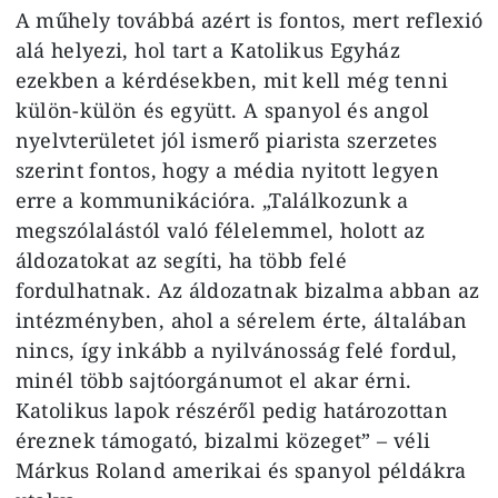
A műhely továbbá azért is fontos, mert reflexió
alá helyezi, hol tart a Katolikus Egyház
ezekben a kérdésekben, mit kell még tenni
külön-külön és együtt. A spanyol és angol
nyelvterületet jól ismerő piarista szerzetes
szerint fontos, hogy a média nyitott legyen
erre a kommunikációra. „Találkozunk a
megszólalástól való félelemmel, holott az
áldozatokat az segíti, ha több felé
fordulhatnak. Az áldozatnak bizalma abban az
intézményben, ahol a sérelem érte, általában
nincs, így inkább a nyilvánosság felé fordul,
minél több sajtóorgánumot el akar érni.
Katolikus lapok részéről pedig határozottan
éreznek támogató, bizalmi közeget” – véli
Márkus Roland amerikai és spanyol példákra