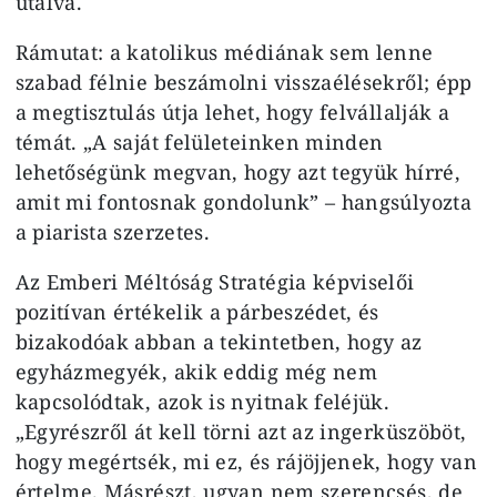
utalva.
Rámutat: a katolikus médiának sem lenne
szabad félnie beszámolni visszaélésekről; épp
a megtisztulás útja lehet, hogy felvállalják a
témát. „A saját felületeinken minden
lehetőségünk megvan, hogy azt tegyük hírré,
amit mi fontosnak gondolunk” – hangsúlyozta
a piarista szerzetes.
Az Emberi Méltóság Stratégia képviselői
pozitívan értékelik a párbeszédet, és
bizakodóak abban a tekintetben, hogy az
egyházmegyék, akik eddig még nem
kapcsolódtak, azok is nyitnak feléjük.
„Egyrészről át kell törni azt az ingerküszöböt,
hogy megértsék, mi ez, és rájöjjenek, hogy van
értelme. Másrészt, ugyan nem szerencsés, de