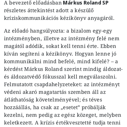
A bevezető előadásban
Márkus Roland SP
részletes áttekintést adott a készülő
kríziskommunikációs kézikönyv anyagáról.
Az előadó hangsúlyozta: a bizalom egy-egy
intézményben, illetve az intézmény felé nem
magától adódik, sokat kell tenni érte. Ebben
kíván segíteni a kézikönyv. Hogyan lenne jó
kommunikálni mind befelé, mind kifelé? – a
kérdést Márkus Roland szerint mindig áldozat-
és áldozatvédő fókusszal kell megválaszolni.
Felmutatott csapdahelyzeteket: az intézményt
védeni akaró magatartás szemben áll az
átláthatóság követelményével; és téves
hozzáállás, ha csak az „esetet” próbálják
kezelni, nem pedig az egész közeget, melyben
keletkezett. A krízis értékvesztetté tudja tenni