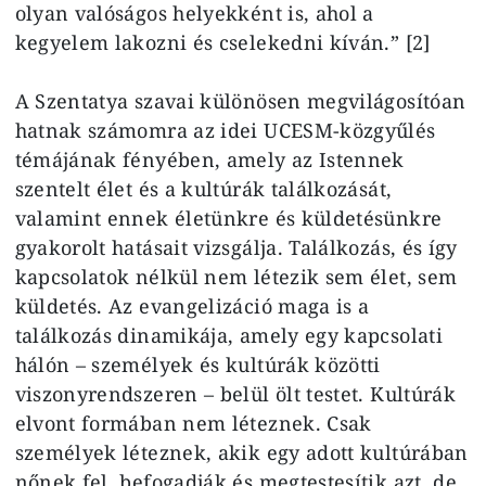
olyan valóságos helyekként is, ahol a
kegyelem lakozni és cselekedni kíván.” [2]
A Szentatya szavai különösen megvilágosítóan
hatnak számomra az idei UCESM-közgyűlés
témájának fényében, amely az Istennek
szentelt élet és a kultúrák találkozását,
valamint ennek életünkre és küldetésünkre
gyakorolt hatásait vizsgálja. Találkozás, és így
kapcsolatok nélkül nem létezik sem élet, sem
küldetés. Az evangelizáció maga is a
találkozás dinamikája, amely egy kapcsolati
hálón – személyek és kultúrák közötti
viszonyrendszeren – belül ölt testet. Kultúrák
elvont formában nem léteznek. Csak
személyek léteznek, akik egy adott kultúrában
nőnek fel, befogadják és megtestesítik azt, de