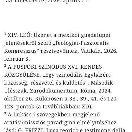
Máriabeszterce, 2026. április 21.
¹ XIV. LEÓ: Üzenet a mexikói guadalupei
jelenésekről szóló „Teológiai-Pasztorális
Kongresszus” résztvevőinek, Vatikán, 2026.
február 5.
² A PÜSPÖKI SZINÓDUS XVI. RENDES
KÖZGYŰLÉSE, „Egy szinodális Egyházért:
közösség, részvétel és küldetés”, Második
Ülésszak, Záródokumentum, Róma, 2024.
október 26. Különösen a 38., 39., 41. és 120–
123. pontok (a továbbiakban: ZD).
³ A Lukács-i szövegekben megjelenő
aratási/missziós paradigma elmélyítéséhez
lásd: G. FRIZZI, Luca teorico e testimone della