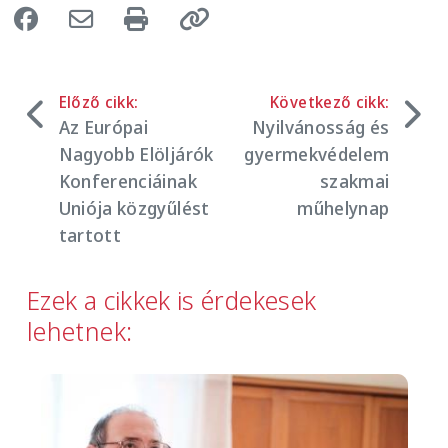
Előző cikk:
Következő cikk:
Az Európai
Nyilvánosság és
Nagyobb Elöljárók
gyermekvédelem
Konferenciáinak
szakmai
Uniója közgyűlést
műhelynap
tartott
Ezek a cikkek is érdekesek
lehetnek:
Image