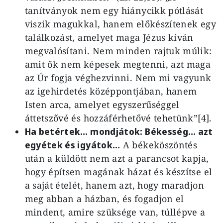
tanítványok nem egy hiánycikk pótlását
viszik magukkal, hanem előkészítenek egy
találkozást, amelyet maga Jézus kíván
megvalósítani. Nem minden rajtuk múlik:
amit ők nem képesek megtenni, azt maga
az Úr fogja véghezvinni. Nem mi vagyunk
az igehirdetés középpontjában, hanem
Isten arca, amelyet egyszerűséggel
áttetszővé és hozzáférhetővé tehetünk”[4].
Ha betértek… mondjátok: Békesség… azt
egyétek és igyátok…
A békeköszöntés
után a küldött nem azt a parancsot kapja,
hogy építsen magának házat és készítse el
a saját ételét, hanem azt, hogy maradjon
meg abban a házban, és fogadjon el
mindent, amire szüksége van, túllépve a