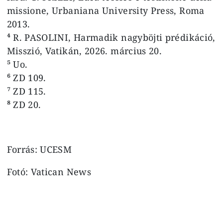
missione, Urbaniana University Press, Roma
2013.
⁴ R. PASOLINI, Harmadik nagyböjti prédikáció,
Misszió, Vatikán, 2026. március 20.
⁵ Uo.
⁶ ZD 109.
⁷ ZD 115.
⁸ ZD 20.
Forrás: UCESM
Fotó: Vatican News