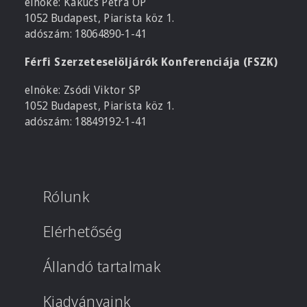
elnöke: Kakucs Petra OP
1052 Budapest, Piarista köz 1.
adószám: 18064890-1-41
Férfi Szerzeteselöljárók Konferenciája (FSZK)
elnöke: Zsódi Viktor SP
1052 Budapest, Piarista köz 1.
adószám: 18849192-1-41
Rólunk
Elérhetőség
Állandó tartalmak
Kiadványaink