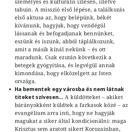
személyes és kulturális ízlésén, illetve
tabuin. A misszió első lépése, a találkozás
első aktusa az, hogy belépünk, békét
kívánunk, hagyjuk, hogy vendégül
lássanak és befogadjanak bennünket,
eszünk és iszunk, abból táplálkozunk,
amit a másik kínál nekünk – és ott
maradunk. Csak ezután következik a
betegek gyógyítása, és legvégül annak
kimondása, hogy elközelgett az Isten
országa.
Ha bementek egy városba és nem látnak
titeket szívesen…
A küldötteket – akiket
bárányokként küldtek a farkasok közé – az
evangélium arra inti, hogy ne hagyják
magukat a siker által kondicionálni: maga
Krisztus sem aratott sikert Korozainban,