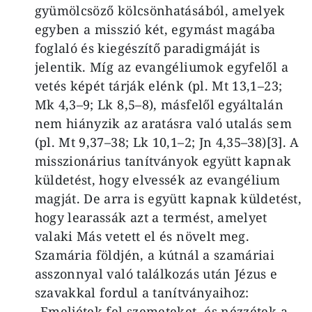
gyümölcsöző kölcsönhatásából, amelyek
egyben a misszió két, egymást magába
foglaló és kiegészítő paradigmáját is
jelentik. Míg az evangéliumok egyfelől a
vetés képét tárják elénk (pl. Mt 13,1–23;
Mk 4,3–9; Lk 8,5–8), másfelől egyáltalán
nem hiányzik az aratásra való utalás sem
(pl. Mt 9,37–38; Lk 10,1–2; Jn 4,35–38)[3]. A
misszionárius tanítványok együtt kapnak
küldetést, hogy elvessék az evangélium
magját. De arra is együtt kapnak küldetést,
hogy learassák azt a termést, amelyet
valaki Más vetett el és növelt meg.
Szamária földjén, a kútnál a szamáriai
asszonnyal való találkozás után Jézus e
szavakkal fordul a tanítványaihoz:
„Emeljétek fel szemeteket, és nézzétek a