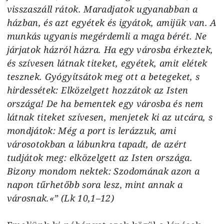
visszaszáll rátok. Maradjatok ugyanabban a
házban, és azt egyétek és igyátok, amijük van. A
munkás ugyanis megérdemli a maga bérét. Ne
járjatok házról házra. Ha egy városba érkeztek,
és szívesen látnak titeket, egyétek, amit elétek
tesznek. Gyógyítsátok meg ott a betegeket, s
hirdessétek: Elközelgett hozzátok az Isten
országa! De ha bementek egy városba és nem
látnak titeket szívesen, menjetek ki az utcára, s
mondjátok: Még a port is lerázzuk, ami
városotokban a lábunkra tapadt, de azért
tudjátok meg: elközelgett az Isten országa.
Bizony mondom nektek: Szodomának azon a
napon tűrhetőbb sora lesz, mint annak a
városnak.«” (Lk 10,1–12)