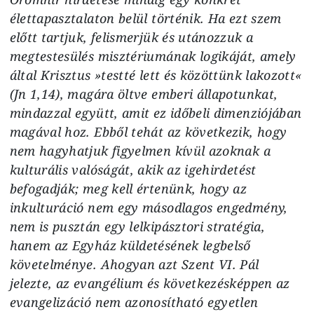
élettapasztalaton belül történik. Ha ezt szem
előtt tartjuk, felismerjük és utánozzuk a
megtestesülés misztériumának logikáját, amely
által Krisztus »testté lett és közöttünk lakozott«
(Jn 1,14), magára öltve emberi állapotunkat,
mindazzal együtt, amit ez időbeli dimenziójában
magával hoz. Ebből tehát az következik, hogy
nem hagyhatjuk figyelmen kívül azoknak a
kulturális valóságát, akik az igehirdetést
befogadják; meg kell értenünk, hogy az
inkulturáció nem egy másodlagos engedmény,
nem is pusztán egy lelkipásztori stratégia,
hanem az Egyház küldetésének legbelső
követelménye. Ahogyan azt Szent VI. Pál
jelezte, az evangélium és következésképpen az
evangelizáció nem azonosítható egyetlen