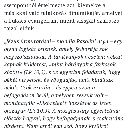
szempontból értelmezte azt, kiemelve a
másikkal való találkozás dinamikáját, amelyet
a Lukács-evangélium imént vizsgált szakasza
rajzol elénk.
„Jézus útmutatásai – mondja Pasolini atya – egy
olyan logikát őriznek, amely felborítja sok
megszokásunkat. A tanítványok védelem nélkül
kapnak küldetést, »mint bárányok a farkasok
között« (Lk 10,3), s az egyetlen feladatuk, hogy
békét vigyenek, és elfogadják, amit kínálnak
nekik. Csak ezután – és éppen azon a
befogadáson belül, amelyben részük volt –
mondhatják: »Elközelgett hozzátok az Isten
országa« (Lk 10,9). A mozgásirány egyértelmű:
először hagyni, hogy befogadjanak, s csak utána
hirdetni. Nem arról van szó, hogy kívülről