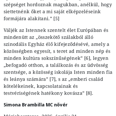
szépséget hordoznak magukban, anélkül, hogy
siettetnénk őket a mi saját elképzeléseink
formájára alakítani.” [5]
Váljék az Istennek szentelt élet Európában és
mindenütt az „összekötő szálakból álló
szinodális Egyház élő kifejeződésévé, amely a
közösségben egyesít, s teret ad minden nép és
minden kultúra sokszínűségének” [6], legyen
„befogadó otthon, a találkozás és az üdvösség
szentsége, a közösség iskolája Isten minden fia
és leánya számára” [7], s az „emberi család
kötelékeinek, kapcsolatainak és
testvériségének hatékony kovásza” [8].
Simona Brambilla MC nővér