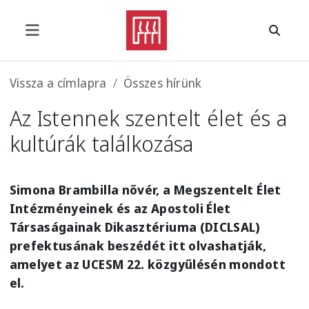
Ugrás a tartalomra
Morzsa
Vissza a címlapra
Összes hírünk
Az Istennek szentelt élet és a
kultúrák találkozása
Simona Brambilla nővér, a Megszentelt Élet
Intézményeinek és az Apostoli Élet
Társaságainak Dikasztériuma (DICLSAL)
prefektusának beszédét itt olvashatják,
amelyet az UCESM 22. közgyűlésén mondott
el.