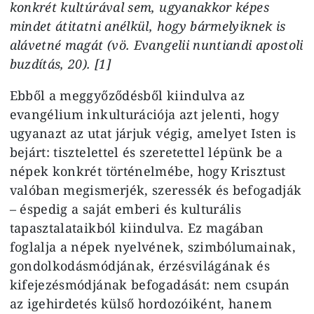
konkrét kultúrával sem, ugyanakkor képes
mindet átitatni anélkül, hogy bármelyiknek is
alávetné magát (vö. Evangelii nuntiandi apostoli
buzdítás, 20). [1]
Ebből a meggyőződésből kiindulva az
evangélium inkulturációja azt jelenti, hogy
ugyanazt az utat járjuk végig, amelyet Isten is
bejárt: tisztelettel és szeretettel lépünk be a
népek konkrét történelmébe, hogy Krisztust
valóban megismerjék, szeressék és befogadják
– éspedig a saját emberi és kulturális
tapasztalataikból kiindulva. Ez magában
foglalja a népek nyelvének, szimbólumainak,
gondolkodásmódjának, érzésvilágának és
kifejezésmódjának befogadását: nem csupán
az igehirdetés külső hordozóiként, hanem