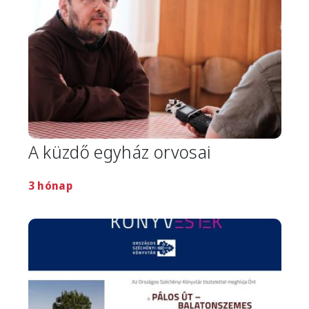
A küzdő egyház orvosai
3 hónap
Image