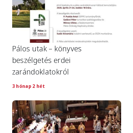
Pálos utak – könyves
beszélgetés erdei
zarándoklatokról
3 hónap 2 hét
Image