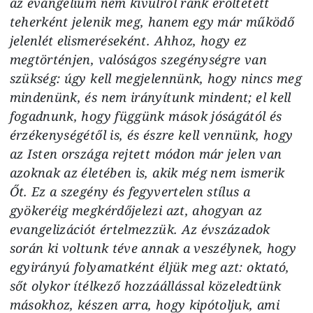
az evangélium nem kívülről ránk erőltetett
teherként jelenik meg, hanem egy már működő
jelenlét elismeréseként. Ahhoz, hogy ez
megtörténjen, valóságos szegénységre van
szükség: úgy kell megjelennünk, hogy nincs meg
mindenünk, és nem irányítunk mindent; el kell
fogadnunk, hogy függünk mások jóságától és
érzékenységétől is, és észre kell vennünk, hogy
az Isten országa rejtett módon már jelen van
azoknak az életében is, akik még nem ismerik
Őt. Ez a szegény és fegyvertelen stílus a
gyökeréig megkérdőjelezi azt, ahogyan az
evangelizációt értelmezzük. Az évszázadok
során ki voltunk téve annak a veszélynek, hogy
egyirányú folyamatként éljük meg azt: oktató,
sőt olykor ítélkező hozzáállással közeledtünk
másokhoz, készen arra, hogy kipótoljuk, ami