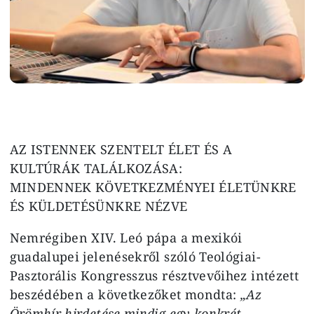
AZ ISTENNEK SZENTELT ÉLET ÉS A
KULTÚRÁK TALÁLKOZÁSA:
MINDENNEK KÖVETKEZMÉNYEI ÉLETÜNKRE
ÉS KÜLDETÉSÜNKRE NÉZVE
Nemrégiben XIV. Leó pápa a mexikói
guadalupei jelenésekről szóló Teológiai-
Pasztorális Kongresszus résztvevőihez intézett
beszédében a következőket mondta:
„Az
Örömhír hirdetése mindig egy konkrét