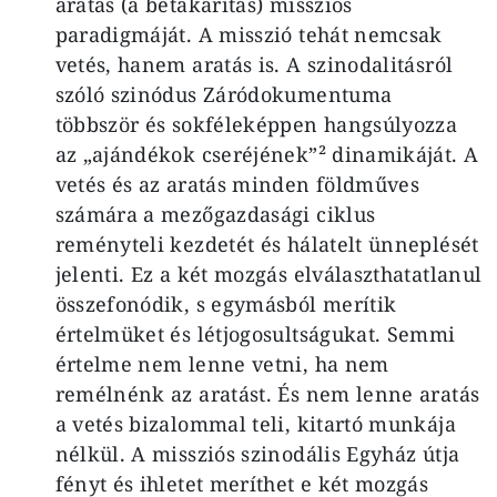
aratás (a betakarítás) missziós
paradigmáját. A misszió tehát nemcsak
vetés, hanem aratás is. A szinodalitásról
szóló szinódus Záródokumentuma
többször és sokféleképpen hangsúlyozza
az „ajándékok cseréjének”² dinamikáját. A
vetés és az aratás minden földműves
számára a mezőgazdasági ciklus
reményteli kezdetét és hálatelt ünneplését
jelenti. Ez a két mozgás elválaszthatatlanul
összefonódik, s egymásból merítik
értelmüket és létjogosultságukat. Semmi
értelme nem lenne vetni, ha nem
remélnénk az aratást. És nem lenne aratás
a vetés bizalommal teli, kitartó munkája
nélkül. A missziós szinodális Egyház útja
fényt és ihletet meríthet e két mozgás