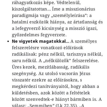
ráhagyatkozás képe. Védtelenül,
kiszolgáltatottan… Íme a misszionárius
paradigmája vagy „személyleírása”: a
hatalmi eszközök hiánya, az ártatlanság és
a lefegyverző kicsinység a misszió igazi,
győzedelmes fegyverzete.
Ne vigyetek magatokkal…
A személyes
felszerelésre vonatkozó előírások
radikálisak: pénz nélkül, tarisznya nélkül,
saru nélkül. A „nélkülözők” felszerelése.
Üres kezek, mezítlábasság, radikális
szegénység. Az utolsó vacsorán Jézus
visszatér ezekre az előírásokra, s
megkérdezi tanítványaitól, hogy abban a
küldetésben, azok között a feltételek
között szenvedtek-e hiányt bármiben is. A
válasz: „Semmiben” (Lk 22,35). „A