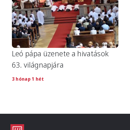
Leó pápa üzenete a hivatások
63. világnapjára
3 hónap 1 hét