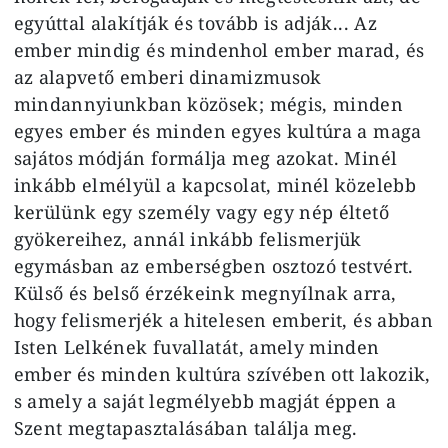
egyúttal alakítják és tovább is adják... Az
ember mindig és mindenhol ember marad, és
az alapvető emberi dinamizmusok
mindannyiunkban közösek; mégis, minden
egyes ember és minden egyes kultúra a maga
sajátos módján formálja meg azokat. Minél
inkább elmélyül a kapcsolat, minél közelebb
kerülünk egy személy vagy egy nép éltető
gyökereihez, annál inkább felismerjük
egymásban az emberségben osztozó testvért.
Külső és belső érzékeink megnyílnak arra,
hogy felismerjék a hitelesen emberit, és abban
Isten Lelkének fuvallatát, amely minden
ember és minden kultúra szívében ott lakozik,
s amely a saját legmélyebb magját éppen a
Szent megtapasztalásában találja meg.