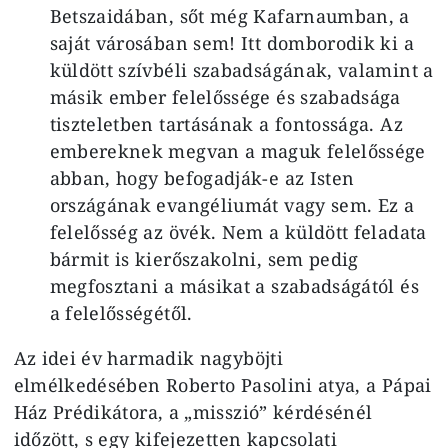
Betszaidában, sőt még Kafarnaumban, a
saját városában sem! Itt domborodik ki a
küldött szívbéli szabadságának, valamint a
másik ember felelőssége és szabadsága
tiszteletben tartásának a fontossága. Az
embereknek megvan a maguk felelőssége
abban, hogy befogadják-e az Isten
országának evangéliumát vagy sem. Ez a
felelősség az övék. Nem a küldött feladata
bármit is kierőszakolni, sem pedig
megfosztani a másikat a szabadságától és
a felelősségétől.
Az idei év harmadik nagyböjti
elmélkedésében Roberto Pasolini atya, a Pápai
Ház Prédikátora, a „misszió” kérdésénél
időzött, s egy kifejezetten kapcsolati