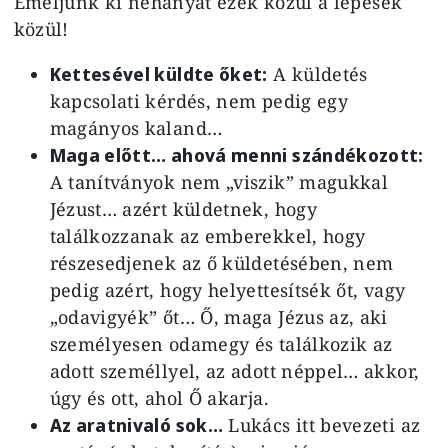
Emeljünk ki néhányat ezek közül a lépések
közül!
Kettesével küldte őket:
A küldetés
kapcsolati kérdés, nem pedig egy
magányos kaland…
Maga előtt… ahová menni szándékozott:
A tanítványok nem „viszik” magukkal
Jézust… azért küldetnek, hogy
találkozzanak az emberekkel, hogy
részesedjenek az ő küldetésében, nem
pedig azért, hogy helyettesítsék őt, vagy
„odavigyék” őt… Ő, maga Jézus az, aki
személyesen odamegy és találkozik az
adott személlyel, az adott néppel… akkor,
úgy és ott, ahol Ő akarja.
Az aratnivaló sok…
Lukács itt bevezeti az