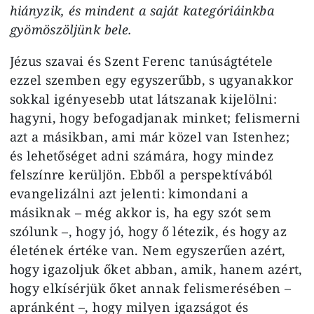
hiányzik, és mindent a saját kategóriáinkba
gyömöszöljünk bele.
Jézus szavai és Szent Ferenc tanúságtétele
ezzel szemben egy egyszerűbb, s ugyanakkor
sokkal igényesebb utat látszanak kijelölni:
hagyni, hogy befogadjanak minket; felismerni
azt a másikban, ami már közel van Istenhez;
és lehetőséget adni számára, hogy mindez
felszínre kerüljön. Ebből a perspektívából
evangelizálni azt jelenti: kimondani a
másiknak – még akkor is, ha egy szót sem
szólunk –, hogy jó, hogy ő létezik, és hogy az
életének értéke van. Nem egyszerűen azért,
hogy igazoljuk őket abban, amik, hanem azért,
hogy elkísérjük őket annak felismerésében –
apránként –, hogy milyen igazságot és