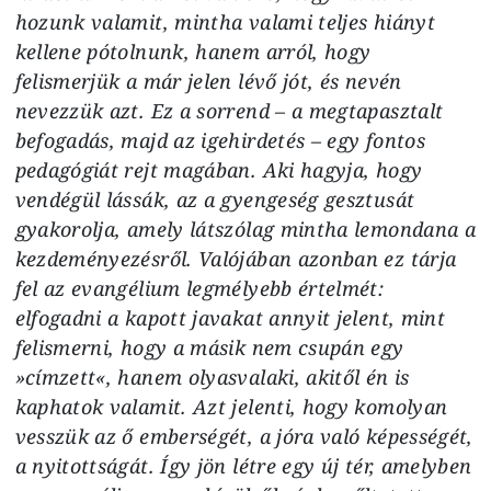
hozunk valamit, mintha valami teljes hiányt
kellene pótolnunk, hanem arról, hogy
felismerjük a már jelen lévő jót, és nevén
nevezzük azt. Ez a sorrend – a megtapasztalt
befogadás, majd az igehirdetés – egy fontos
pedagógiát rejt magában. Aki hagyja, hogy
vendégül lássák, az a gyengeség gesztusát
gyakorolja, amely látszólag mintha lemondana a
kezdeményezésről. Valójában azonban ez tárja
fel az evangélium legmélyebb értelmét:
elfogadni a kapott javakat annyit jelent, mint
felismerni, hogy a másik nem csupán egy
»címzett«, hanem olyasvalaki, akitől én is
kaphatok valamit. Azt jelenti, hogy komolyan
vesszük az ő emberségét, a jóra való képességét,
a nyitottságát. Így jön létre egy új tér, amelyben