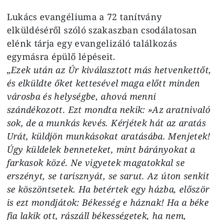
Lukács evangéliuma a 72 tanítvány
elküldéséről szóló szakaszban csodálatosan
elénk tárja egy evangelizáló találkozás
egymásra épülő lépéseit.
„Ezek után az Úr kiválasztott más hetvenkettőt,
és elküldte őket kettesével maga előtt minden
városba és helységbe, ahová menni
szándékozott. Ezt mondta nekik: »Az aratnivaló
sok, de a munkás kevés. Kérjétek hát az aratás
Urát, küldjön munkásokat aratásába. Menjetek!
Úgy küldelek benneteket, mint bárányokat a
farkasok közé. Ne vigyetek magatokkal se
erszényt, se tarisznyát, se sarut. Az úton senkit
se köszöntsetek. Ha betértek egy házba, először
is ezt mondjátok: Békesség e háznak! Ha a béke
fia lakik ott, rászáll békességetek, ha nem,