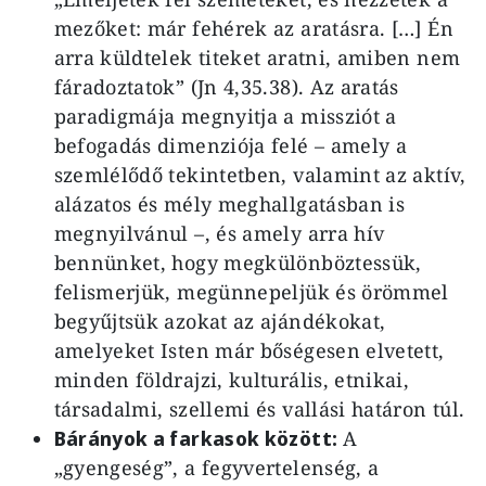
mezőket: már fehérek az aratásra. […] Én
arra küldtelek titeket aratni, amiben nem
fáradoztatok” (Jn 4,35.38). Az aratás
paradigmája megnyitja a missziót a
befogadás dimenziója felé – amely a
szemlélődő tekintetben, valamint az aktív,
alázatos és mély meghallgatásban is
megnyilvánul –, és amely arra hív
bennünket, hogy megkülönböztessük,
felismerjük, megünnepeljük és örömmel
begyűjtsük azokat az ajándékokat,
amelyeket Isten már bőségesen elvetett,
minden földrajzi, kulturális, etnikai,
társadalmi, szellemi és vallási határon túl.
Bárányok a farkasok között:
A
„gyengeség”, a fegyvertelenség, a