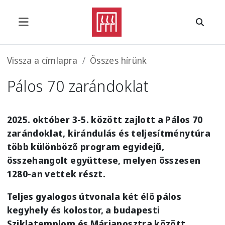
Ugrás a tartalomra
Morzsa
Vissza a címlapra
Összes hírünk
Pálos 70 zarándoklat
2025. október 3-5. között zajlott a Pálos 70
zarándoklat, kirándulás és teljesítménytúra
több különböző program egyidejű,
összehangolt együttese, melyen összesen
1280-an vettek részt.
Teljes gyalogos útvonala két élő pálos
kegyhely és kolostor, a budapesti
Sziklatemplom és Márianosztra között