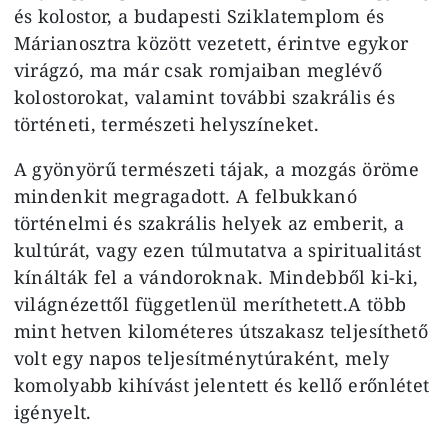
és kolostor, a budapesti Sziklatemplom és
Márianosztra között vezetett, érintve egykor
virágzó, ma már csak romjaiban meglévő
kolostorokat, valamint további szakrális és
történeti, természeti helyszíneket.
A gyönyörű természeti tájak, a mozgás öröme
mindenkit megragadott. A felbukkanó
történelmi és szakrális helyek az emberit, a
kultúrát, vagy ezen túlmutatva a spiritualitást
kínálták fel a vándoroknak. Mindebből ki-ki,
világnézettől függetlenül meríthetett.A több
mint hetven kilométeres útszakasz teljesíthető
volt egy napos teljesítménytúraként, mely
komolyabb kihívást jelentett és kellő erőnlétet
igényelt.