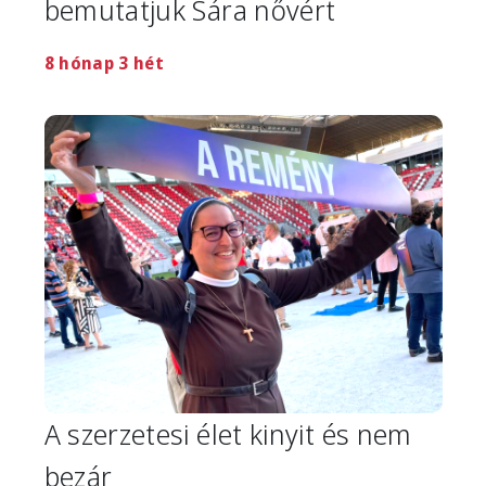
bemutatjuk Sára nővért
8 hónap 3 hét
Image
A szerzetesi élet kinyit és nem
bezár