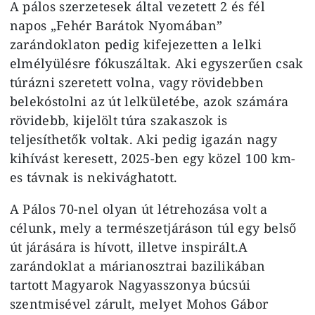
A pálos szerzetesek által vezetett 2 és fél
napos „Fehér Barátok Nyomában”
zarándoklaton pedig kifejezetten a lelki
elmélyülésre fókuszáltak. Aki egyszerűen csak
túrázni szeretett volna, vagy rövidebben
belekóstolni az út lelkületébe, azok számára
rövidebb, kijelölt túra szakaszok is
teljesíthetők voltak. Aki pedig igazán nagy
kihívást keresett, 2025-ben egy közel 100 km-
es távnak is nekivághatott.
A Pálos 70-nel olyan út létrehozása volt a
célunk, mely a természetjáráson túl egy belső
út járására is hívott, illetve inspirált.A
zarándoklat a márianosztrai bazilikában
tartott Magyarok Nagyasszonya búcsúi
szentmisével zárult, melyet Mohos Gábor