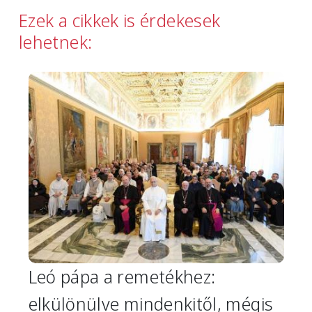
Ezek a cikkek is érdekesek
lehetnek:
Image
Leó pápa a remetékhez:
elkülönülve mindenkitől, mégis