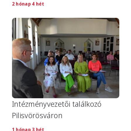
2 hónap 4 hét
Image
Intézményvezetői találkozó
Pilisvörösváron
1 hónap 3 hét