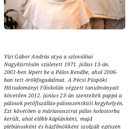
Vízi Gábor András atya a szlovákiai
Nagykürtösön született 1971. július 13-án.
2001-ben lépett be a Pálos Rendbe, ahol 2006-
ban tett örökfogadalmat. A Pécsi Püspöki
Hittudományi Főiskolán végzett tanulmányait
követően 2012. június 23-án szentelték pappá a
pálosok petőfiszállás-pálosszentkúti kegyhelyén.
Ezt követően a márianosztrai pálos kolostorba
került, ahol előbb káplánként, majd
plébánosként és házfőnökként szolgált egészen