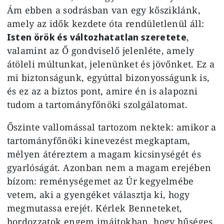
Ám ebben a sodrásban van egy kősziklánk,
amely az idők kezdete óta rendületlenül áll:
Isten örök és változhatatlan szeretete
,
valamint az Ő gondviselő jelenléte, amely
átöleli múltunkat, jelenünket és jövőnket. Ez a
mi biztonságunk, egyúttal bizonyosságunk is,
és ez az a biztos pont, amire én is alapozni
tudom a tartományfőnöki szolgálatomat.
Őszinte vallomással tartozom nektek: amikor a
tartományfőnöki kinevezést megkaptam,
mélyen átéreztem a magam kicsinységét és
gyarlóságát. Azonban nem a magam erejében
bízom: reménységemet az Úr kegyelmébe
vetem, aki a gyengéket választja ki, hogy
megmutassa erejét. Kérlek Benneteket,
hordozzatok engem imáitokban, hogy hűséges,