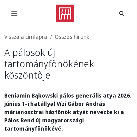
Ugrás a tartalomra
Morzsa
Vissza a címlapra
Összes hírünk
A pálosok új
tartományfőnökének
köszöntője
Beniamin Bąkowski pálos generális atya 2026.
június 1-i hatállyal Vízi Gábor András
márianosztrai házfőnök atyát nevezte ki a
Pálos Rend új magyarországi
tartományfőnökévé.