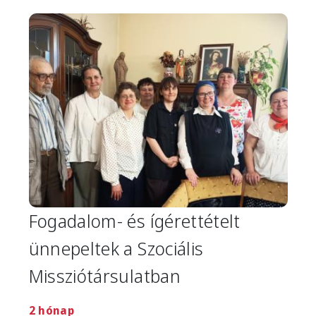
Image
Fogadalom- és ígérettételt
ünnepeltek a Szociális
Missziótársulatban
2 hónap