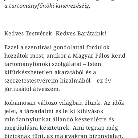
a tartományfőnöki kinevezéséig.
Kedves Testvérek! Kedves Barátaink!
Ezzel a szentírási gondolattal fordulok
hozzátok most, amikor a Magyar Pálos Rend
tartományfőnöki szolgálatát – Isten
kifürkészhetetlen akaratából és a
szerzetestestvéreim bizalmából – ez év
júniusától átveszem.
Rohamosan változó világban élünk. Az idők
jelei, a társadalmi és lelki kihívások
mindannyiunkat állandó készenlétre és
megújulásra késztetnek. Ami tegnap még
biztosnak tűnt, az ma gyakran bizonytalan.