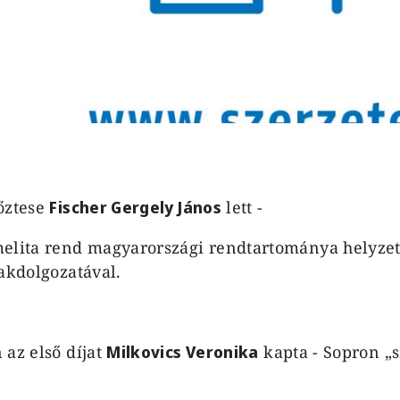
őztese
Fischer Gergely János
lett -
melita rend magyarországi rendtartománya helyze
zakdolgozatával.
 az első díjat
Milkovics Veronika
kapta - Sopron „