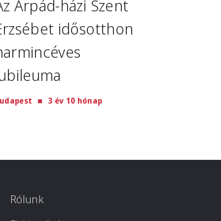
Az Árpád-házi Szent
Erzsébet idősotthon
harmincéves
jubileuma
udapest
3 év 10 hónap
Rólunk