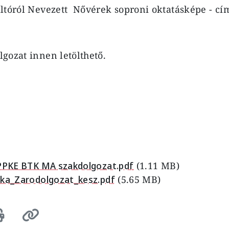
ltóról Nevezett Nővérek soproni oktatásképe - cí
gozat innen letölthető.
 PPKE BTK MA szakdolgozat.pdf
(1.11 MB)
ika_Zarodolgozat_kesz.pdf
(5.65 MB)