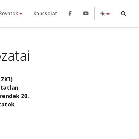
Rovatok
Kapcsolat
zatai
SZKI)
ztatlan
rendek 20.
zatok