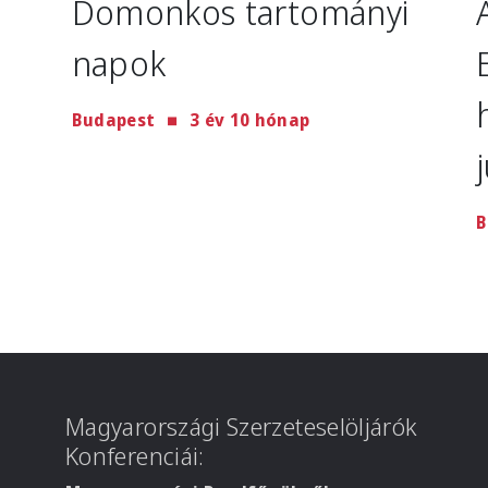
Domonkos tartományi
napok
Budapest
3 év 10 hónap
B
Magyarországi Szerzeteselöljárók
Konferenciái: