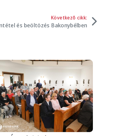
Következő cikk:
tétel és beöltözés Bakonybélben
mage