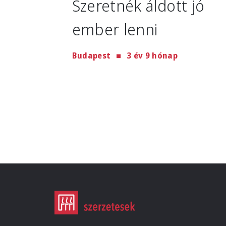
Szeretnék áldott jó
ember lenni
Budapest
3 év 9 hónap