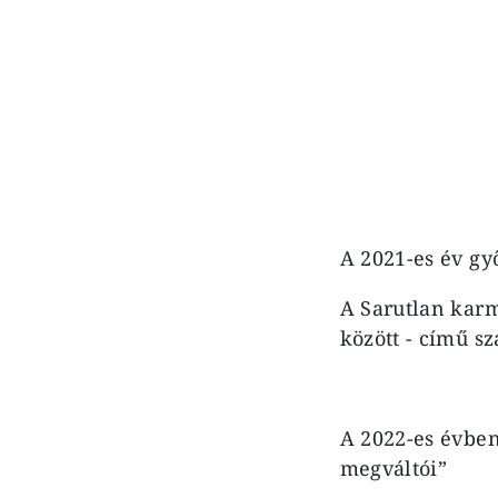
A 2021-es év gy
A Sarutlan kar
között - című s
A 2022-es évben
megváltói”