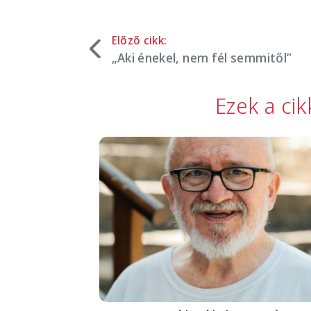
Előző cikk:
„Aki énekel, nem fél semmitől”
Ezek a ci
Image