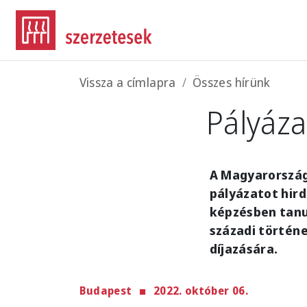
Ugrás a tartalomra
Morzsa
Vissza a címlapra
Összes hírünk
Pályáza
A Magyarország
pályázatot hir
képzésben tanu
századi történ
díjazására.
Budapest
2022. október 06.
Imag