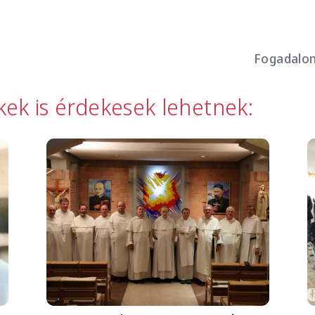
Fogadalom
kkek is érdekesek lehetnek:
Image
I