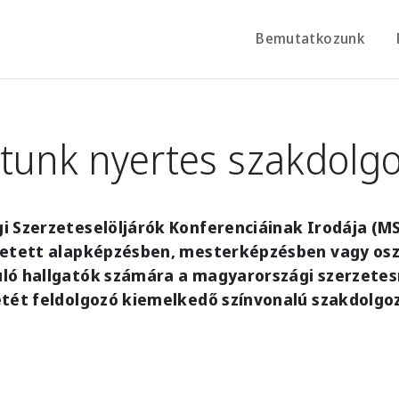
Bemutatkozunk
tunk nyertes szakdolgo
i Szerzeteselöljárók Konferenciáinak Irodája (M
detett alapképzésben, mesterképzésben vagy os
ló hallgatók számára a magyarországi szerzetes
etét feldolgozó kiemelkedő színvonalú szakdolgo
e