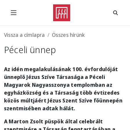
Ugrás a tartalomra
Morzsa
Vissza a címlapra
Összes hírünk
Péceli ünnep
Az idén megalakulásának 100. évfordulóját
ünneplő Jézus Szíve Társasága a Péceli
Magyarok Nagyasszonya templomban az
egyházközség és a Társaság több évtizedes
közös múltjáért Jézus Szent Szíve főünnepén
szentmisében adtak hálát.
A Marton Zsolt püspök által celebrált
szentmisére a Társaság fenntartásában a