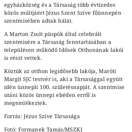
egyházközség és a Társaság több évtizedes
közös múltjáért Jézus Szent Szíve főünnepén
szentmisében adtak hálát.
A Marton Zsolt püspök által celebrált
szentmisére a Társaság fenntartásában a
településen működő Idősek Otthonának lakói
is részt vettek.
Köztük az otthon legidősebb lakója, Maróti
Margit SJC testvér is, aki a Társasággal együtt
idén ünnepli 100. születésnapját. A szentmise
utáni közös ünnepi ebéden erről is
megemlékeztek.
Forrás: Jézus Szíve Társasága
Fotó: Formanek Tamás/MSZKI