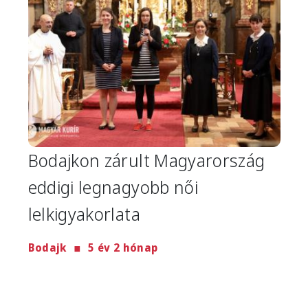
Bodajkon zárult Magyarország
eddigi legnagyobb női
lelkigyakorlata
Bodajk
5 év 2 hónap