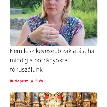
Nem lesz kevesebb zaklatás, ha
mindig a botrányokra
fókuszálunk
Budapest
5 év
Image